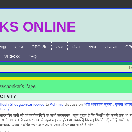
समूह
ब्लाग्स
OBO टीम
संपर्क
नियम
संगीत
पाठशाला
OBO
VIDEOS
FAQ
For an
evgaonkar's Page
CTIVITY
ilesh Shevgaonkar
replied
to
Admin's
discussion
अति आवश्यक सूचना : कृपया अवश्य
वगत हों .....
आदरणीय बाग़ी जी एवं कार्यकारिणी के सभी सदस्यगण !बहुत दुखद है कि स्थिथि बंद करने तक आ ग
ै. आगे क्या मार्ग है इस पर चर्चा से पहले यह तय होना आवश्यक है कि यह स्थिति क्यूँ बनी है.सभी नए
चनाकार अथवा स्थपित रचनाकार अपनी रचनाओं पर दाद चाहते हैं और…"