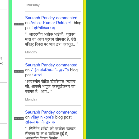
Thursday
Saurabh Pandey
commented
on
Ashok Kumar Raktale's
blog
सदस्य टीम प्रबंधन
post
हरिगीतिका छंद
" आदरणीय अशोक भाईजी, श्रावण
मास का आज प्रथम सोमवार है. ऐसे
पवित्र दिवस पर आप द्वारा प्रस्तुत…"
Monday
का
कर
Saurabh Pandey
commented
on
रोहित डोबरियाल "मल्हार"'s
blog
सदस्य टीम प्रबंधन
post
दास्तां
"आदरणीय रोहित डोबरियाल "मल्हार"
जी, आपकी भावुक प्रस्तुतीकरण का
स्वागत है. आप…"
Monday
Saurabh Pandey
commented
on
vijay nikore's
blog post
सदस्य टीम प्रबंधन
सांकल मन के द्वार पर
" निर्निमेष आँखों की प्रतीक्षा उत्कट
तीव्रता के साथ शाब्दिक हुई है,
आदरणीय विजय निकोर…"