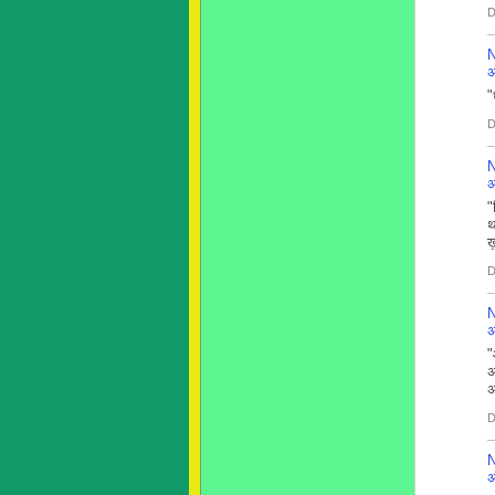
D
N
अ
"
D
N
अ
"
थ
ख़
D
N
अ
"
अ
अ
D
N
अ