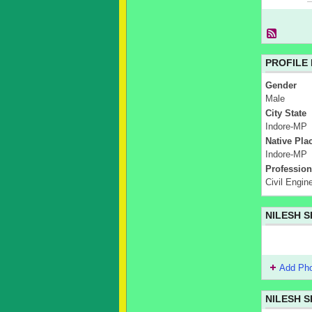
PROFILE
Gender
Male
City State
Indore-MP
Native Pla
Indore-MP
Profession
Civil Engin
NILESH 
Add Ph
NILESH 