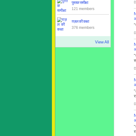
पुस्तक समीक्षा
D
121 members
N
अ
ग़ज़ल की कक्षा
"
376 members
D
View All
N
अ
"
स
D
N
अ
"
र
D
N
अ
"
र