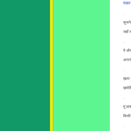
ग़ज़ल नू
.
सुनाने
जहाँ म
.
ये औ
अगरचे
.
ख़ला क
ख़मोशिय
.
मु’आश
किसी क
.