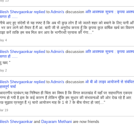
ay 13
ilesh Shevgaonkar
replied
to
Admin's
discussion
अति आवश्यक सूचना : कृपया अवश्य
वगत हों .....
नीचे आए हुए संदेशों से यह स्पष्ट है कि अब भी कुछ लोग हैं जो जलते शहर को बचाने के लिए पानी आ
ें भर कर लाने को तैयार हैं.मैं आ. बाग़ी जी से अनुरोध करता हूँ कि कृपया कुल वार्षिक खर्च का विवर
ाझा करें ताकि हम सब मिल कर आप के भागीरथी प्रयास की गंगा…"
ay 4
ilesh Shevgaonkar
replied
to
Admin's
discussion
अति आवश्यक सूचना : कृपया अवश्य
वगत हों .....
दु:खद "
ay 2
ilesh Shevgaonkar
replied
to
Admin's
discussion
ओ बी ओ लाइव आयोजनों से संबंधि
हत्वपूर्ण चर्चा
आदरणीय प्रबंधन,यह निश्चित ही चिंता का विषय है कि विगत कालखंड में यहाँ पर सहभागिता एकदम
गण्य हो गयी है.इस के कई कारण हैं लेकिन चूँकि हम सुधार की संभावनाओं की ओर देख रहे हैं अत:
ुछ सुझाव प्रस्तुत हैं.१) चारो आयोजन माह के 1 से 7 के बीच पोस्ट हो जाएं…"
ar 19
ilesh Shevgaonkar
and
Dayaram Methani
are now friends