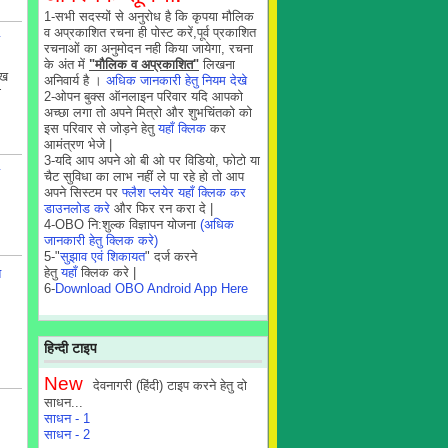
1-सभी सदस्यों से अनुरोध है कि कृपया मौलिक
व अप्रकाशित रचना ही पोस्ट करें,पूर्व प्रकाशित
रचनाओं का अनुमोदन नही किया जायेगा, रचना
के अंत में
"मौलिक व अप्रकाशित"
लिखना
ँख
अनिवार्य है ।
अधिक जानकारी हेतु नियम देखे
ण
2-ओपन बुक्स ऑनलाइन परिवार यदि आपको
अच्छा लगा तो अपने मित्रो और शुभचिंतको को
इस परिवार से जोड़ने हेतु
यहाँ क्लिक
कर
आमंत्रण भेजे |
3-यदि आप अपने ओ बी ओ पर विडियो, फोटो या
चैट सुविधा का लाभ नहीं ले पा रहे हो तो आप
अपने सिस्टम पर
फ्लैश प्लयेर यहाँ क्लिक कर
डाउनलोड करे
और फिर रन करा दे |
4-OBO नि:शुल्क विज्ञापन योजना
(अधिक
जानकारी हेतु क्लिक करे)
5-"
सुझाव एवं शिकायत
" दर्ज करने
हेतु
यहाँ
क्लिक करे |
त
6-
Download OBO Android App Here
हिन्दी टाइप
New
देवनागरी (हिंदी) टाइप करने हेतु दो
साधन...
साधन - 1
साधन - 2