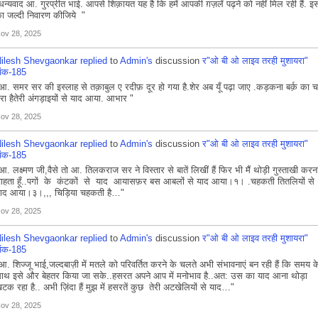
धन्यवाद आ. गुरप्रीत भाई. आपसे शिक़ायत यह है कि हमें आपकी ग़ज़लें पढ़ने को नहीं मिल रही हैं. इ
ा जल्दी निवारण कीजिये "
ov 28, 2025
ilesh Shevgaonkar
replied
to
Admin's
discussion
र"ओ बी ओ लाइव तरही मुशायरा"
ंक-185
आ. समर सर की इस्लाह से तक़ाबुल ए रदीफ़ दूर हो गया है.शेर अब यूँ पढ़ा जाए .कड़कना बर्क़ का चर्
ेरा हैतेरी अंगड़ाइयों से याद आया. आभार "
ov 28, 2025
ilesh Shevgaonkar
replied
to
Admin's
discussion
र"ओ बी ओ लाइव तरही मुशायरा"
ंक-185
आ. लक्ष्मण जी,वैसे तो आ. तिलकराज सर ने विस्तार से बातें लिखीं हैं फिर भी मैं थोड़ी गुस्ताखी करन
ाहता हूँ..पगों के कंटकों से याद आयासफ़र बस आबलों से याद आया।१। .चहकती तितलियों से
ाद आया।३।,,, चिड़िया चहकती है…"
ov 28, 2025
ilesh Shevgaonkar
replied
to
Admin's
discussion
र"ओ बी ओ लाइव तरही मुशायरा"
ंक-185
आ. शिज्जू भाई,जल्दबाज़ी में मतले को परिवर्तित करने के चलते अभी संभावनाएं बन रही हैं कि समय क
ाथ इसे और बेहतर किया जा सके..हसरत अपने आप में मनोभाव है..अत: उस का याद आना थोड़ा
टक रहा है.. अभी ज़िंदा हैं मुझ में हसरतें कुछ तेरी अटखेलियों से याद…"
ov 28, 2025