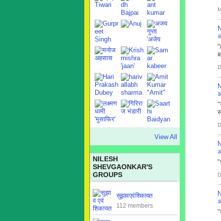
M
N
अ
"
ब
D
N
अ
"
स
D
View All
N
अ
NILESH
"
SHEVGAONKAR'S
GROUPS
D
N
सुझाव एवं शिकायत
अ
112 members
"