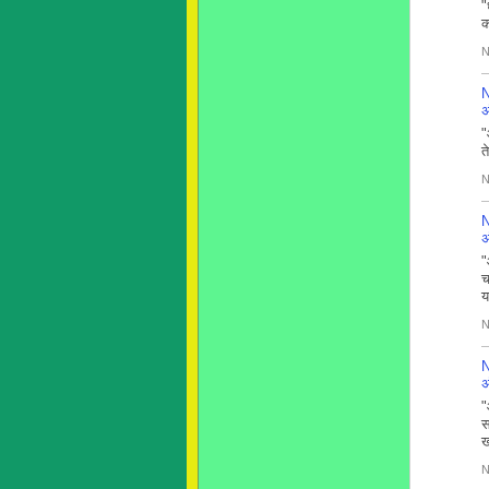
"
क
N
N
अ
"
त
N
N
अ
"
च
य
N
N
अ
"
स
ख
N