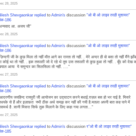
ec 28, 2025
ilesh Shevgaonkar
replied
to
Admin's
discussion
"ओ बी ओ लाइव तरही मुशायरा"
ंक-186
धन्यवाद आ. अजय जी"
ec 28, 2025
ilesh Shevgaonkar
replied
to
Admin's
discussion
"ओ बी ओ लाइव तरही मुशायरा"
ंक-186
ज़िन्दगी जी के कुछ मिला तो नहीं मौत आगे का रास्ता तो नहीं. . मेरे अन्दर ही वो बसा तो नहीं मैंने झाँ
ा कोई था तो नहीं. . इक तसल्ली जो दे रहे थे तुम उस तसल्ली से कुछ हुआ तो नहीं. . बूँद को देख 
याल आया ये समुन्दर का सिलसिला तो नहीं. .…"
ec 27, 2025
ilesh Shevgaonkar
replied
to
Admin's
discussion
"ओ बी ओ लाइव तरही मुशायरा"
ंक-186
आदरणीय जयहिन्द रायपुरी जी आयोजन का उद्घाटन करने बधाई.ग़ज़ल बस हो भर पाई है. मिसरे
धपके से हैं और इज़ाफ़त फ्भी ठीक अर्थ समझ कर नहीं की गयी है.मतला अपनी बात कह पाने में
समर्थ है .सानी मिसरा सिर्फ तुक मिलाने के लिए कहा गया लगता…"
ec 27, 2025
ilesh Shevgaonkar
replied
to
Admin's
discussion
र"ओ बी ओ लाइव तरही मुशायरा"
ंक-185