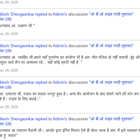
ec 29, 2025
ilesh Shevgaonkar
replied
to
Admin's
discussion
"ओ बी ओ लाइव तरही मुशायरा"
ंक-186
धन्यवाद आ. लक्ष्मण जी "
ec 29, 2025
ilesh Shevgaonkar
replied
to
Admin's
discussion
"ओ बी ओ लाइव तरही मुशायरा"
ंक-186
धन्यवाद आ. जयहिंद जी.हमारे यहाँ पुनर्जन्म का कांसेप्ट भी है अत: मौत मंजिल हो नहीं सकती..बूंद औ
मुंदर वाले शे'र पर आश्वस्त रहें... यहाँ कोई त्रुटी नहीं है ."
ec 29, 2025
ilesh Shevgaonkar
replied
to
Admin's
discussion
"ओ बी ओ लाइव तरही मुशायरा"
ंक-186
आ. दयाराम जी, ग़ज़ल का मतला भरपूर हुआ है। अन्य शेर आयोजन के बाद संवारे जाने की मांग कर
हे हैं। ग़ज़ल के लिए बधाई।"
ec 28, 2025
ilesh Shevgaonkar
replied
to
Admin's
discussion
"ओ बी ओ लाइव तरही मुशायरा"
ंक-186
धन्यवाद आ दयाराम मैठानी जी। आपके द्वारा इंगित मिसरा ऐसे ही बोला जाता है अतः मैं इसे यथावत 
हा हूं सादर"