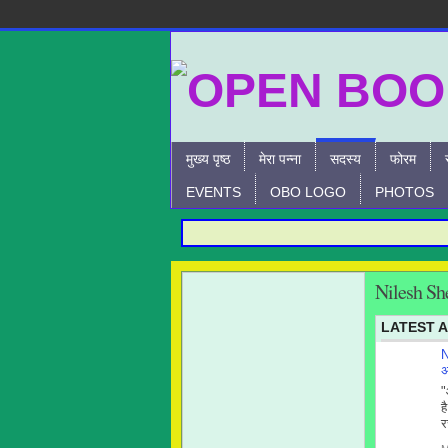
मुख्य पृष्ठ
मेरा पन्ना
सदस्य
फोरम
EVENTS
OBO LOGO
PHOTOS
Nilesh Sh
LATEST A
N
अ
"
ह
र