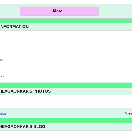
More...
 INFORMATION
ce
eer
SHEVGAONKAR'S PHOTOS
otos
View
SHEVGAONKAR'S BLOG