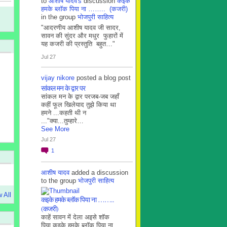
to
आशीष यादव's
discussion
कइके
हमके ब्लाॅक पिया ना …….. (कजरी)
in the group
भोजपुरी साहित्य
"आदरणीय आशीष यादव जी सादर,
सावन की सुंदर और मधुर फुहारों में
यह कजरी की प्रस्तुति बहुत…"
Jul 27
vijay nikore
posted a blog post
सांकल मन के द्वार पर
सांकल मन के द्वार परजब-जब जहाँ
कहीं फूल खिलेयाद तुझे किया था
हमने ...कहती थी न
..."क्या...तुम्हारे…
See More
Jul 27
1
आशीष यादव
added a discussion
to the group
भोजपुरी साहित्य
 All
कइके हमके ब्लाॅक पिया ना ……..
(कजरी)
काहें सावन में देला अइसे शॉक
पिया कइके हमके ब्लाॅक पिया ना