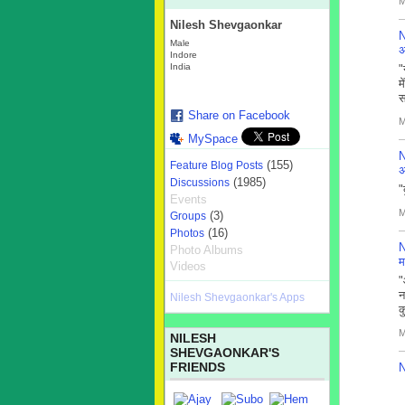
M
Nilesh Shevgaonkar
N
Male
अ
Indore
India
"
म
स
Share on Facebook
M
MySpace
N
(155)
Feature Blog Posts
अ
(1985)
Discussions
"
Events
M
(3)
Groups
(16)
Photos
N
Photo Albums
म
Videos
"
न
Nilesh Shevgaonkar's Apps
क
M
NILESH
SHEVGAONKAR'S
FRIENDS
N