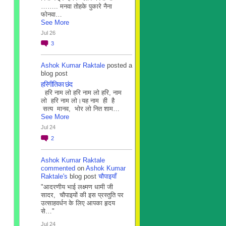
…….. मनवा तोहके पुकारे नैना
फोनवा…
See More
Jul 26
3
Ashok Kumar Raktale
posted a
blog post
हरिगीतिका छंद
हरि नाम लो हरि नाम लो हरि, नाम
लो हरि नाम लो।यह नाम ही है
सत्य मानव, भोर लो नित शाम…
See More
Jul 24
2
Ashok Kumar Raktale
commented
on
Ashok Kumar
Raktale's
blog post
चौपाइयाँ
"आदरणीय भाई लक्ष्मण धामी जी
सादर, चौपाइयों की इस प्रस्तुति पर
उत्साहवर्धन के लिए आपका हृदय
से…"
Jul 24