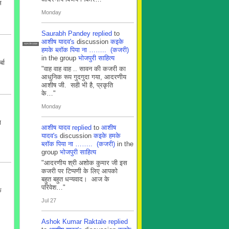
स
Monday
Saurabh Pandey
replied
to
आशीष यादव's
discussion
कइके
सदस्य टीम प्रबंधन
हमके ब्लाॅक पिया ना …….. (कजरी)
in the group
भोजपुरी साहित्य
बा
"वाह वाह वाह .. सावन की कजरी का
आधुनिक रूप गुदगुदा गया, आदरणीय
आशीष जी. सही भी है, प्रकृति
के…"
Monday
ा
आशीष यादव
replied
to
आशीष
यादव's
discussion
कइके हमके
ब्लाॅक पिया ना …….. (कजरी)
in the
group
भोजपुरी साहित्य
"आदरणीय श्री अशोक कुमार जी इस
कजरी पर टिप्पणी के लिए आपको
बहुत बहुत धन्यवाद। आज के
परिवेश…"
े
Jul 27
Ashok Kumar Raktale
replied