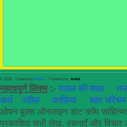
© 2026 Created by
Admin
. Powered by
महत्वपूर्ण लिंक्स
:-
ग़ज़ल की कक्षा
ग़ज़
अर्थ
रदीफ़
काफ़िया
बहर परिचय
ओपन बुक्स ऑनलाइन डाट कॉम साहित्यकार
प्रकाशित सभी लेख, रचनाएँ और विचार उ