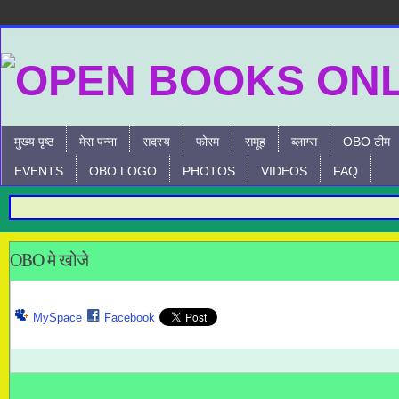
मुख्य पृष्ठ
मेरा पन्ना
सदस्य
फोरम
समूह
ब्लाग्स
OBO टीम
EVENTS
OBO LOGO
PHOTOS
VIDEOS
FAQ
OBO मे खोजे
MySpace
Facebook