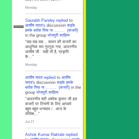
Monday
Saurabh Pandey
replied
to
आशीष यादव's
discussion
कइके
सदस्य टीम प्रबंधन
हमके ब्लाॅक पिया ना …….. (कजरी)
in the group
भोजपुरी साहित्य
"वाह वाह वाह .. सावन की कजरी का
आधुनिक रूप गुदगुदा गया, आदरणीय
आशीष जी. सही भी है, प्रकृति
के…"
Monday
आशीष यादव
replied
to
आशीष
यादव's
discussion
कइके हमके
ब्लाॅक पिया ना …….. (कजरी)
in the
group
भोजपुरी साहित्य
"आदरणीय श्री अशोक कुमार जी इस
कजरी पर टिप्पणी के लिए आपको
बहुत बहुत धन्यवाद। आज के
परिवेश…"
Jul 27
Ashok Kumar Raktale
replied