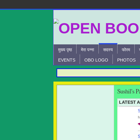
मुख्य पृष्ठ
मेरा पन्ना
सदस्य
फोरम
EVENTS
OBO LOGO
PHOTOS
Sushil's P
LATEST A
S
M
S