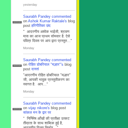
yesterday
Saurabh Pandey
commented
on
Ashok Kumar Raktale's
blog
सदस्य टीम प्रबंधन
post
हरिगीतिका छंद
" आदरणीय अशोक भाईजी, श्रावण
मास का आज प्रथम सोमवार है. ऐसे
पवित्र दिवस पर आप द्वारा प्रस्तुत…"
Monday
Saurabh Pandey
commented
on
रोहित डोबरियाल "मल्हार"'s
blog
सदस्य टीम प्रबंधन
post
दास्तां
"आदरणीय रोहित डोबरियाल "मल्हार"
जी, आपकी भावुक प्रस्तुतीकरण का
स्वागत है. आप…"
Monday
Saurabh Pandey
commented
on
vijay nikore's
blog post
सदस्य टीम प्रबंधन
सांकल मन के द्वार पर
" निर्निमेष आँखों की प्रतीक्षा उत्कट
तीव्रता के साथ शाब्दिक हुई है,
आदरणीय विजय निकोर…"