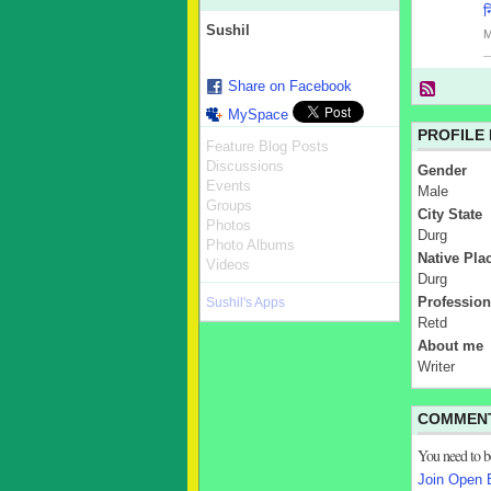
न
Sushil
M
Share on Facebook
MySpace
PROFILE
Feature Blog Posts
Discussions
Gender
Events
Male
Groups
City State
Photos
Durg
Photo Albums
Native Pla
Videos
Durg
Profession
Sushil's Apps
Retd
About me
Writer
COMMENT
You need to 
Join Open 