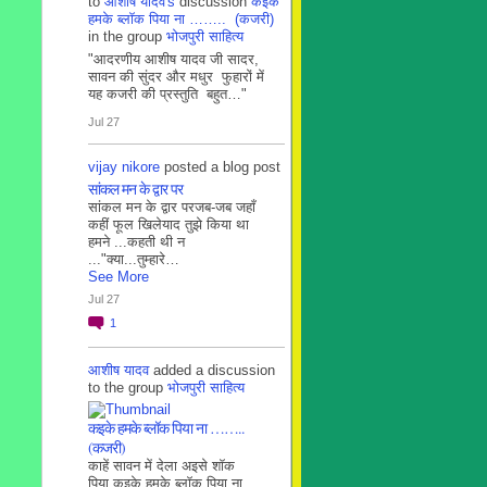
to
आशीष यादव's
discussion
कइके
हमके ब्लाॅक पिया ना …….. (कजरी)
in the group
भोजपुरी साहित्य
"आदरणीय आशीष यादव जी सादर,
सावन की सुंदर और मधुर फुहारों में
यह कजरी की प्रस्तुति बहुत…"
Jul 27
vijay nikore
posted a blog post
सांकल मन के द्वार पर
सांकल मन के द्वार परजब-जब जहाँ
कहीं फूल खिलेयाद तुझे किया था
हमने ...कहती थी न
..."क्या...तुम्हारे…
See More
Jul 27
1
आशीष यादव
added a discussion
to the group
भोजपुरी साहित्य
कइके हमके ब्लाॅक पिया ना ……..
(कजरी)
काहें सावन में देला अइसे शॉक
पिया कइके हमके ब्लाॅक पिया ना