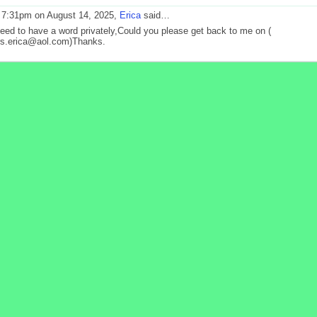
 7:31pm on August 14, 2025,
Erica
said…
need to have a word privately,Could you please get back to me on (
s.erica@aol.com)Thanks.