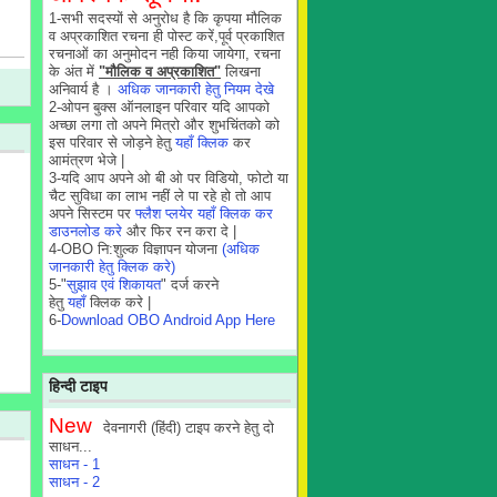
1-सभी सदस्यों से अनुरोध है कि कृपया मौलिक
व अप्रकाशित रचना ही पोस्ट करें,पूर्व प्रकाशित
रचनाओं का अनुमोदन नही किया जायेगा, रचना
के अंत में
"मौलिक व अप्रकाशित"
लिखना
अनिवार्य है ।
अधिक जानकारी हेतु नियम देखे
2-ओपन बुक्स ऑनलाइन परिवार यदि आपको
अच्छा लगा तो अपने मित्रो और शुभचिंतको को
इस परिवार से जोड़ने हेतु
यहाँ क्लिक
कर
आमंत्रण भेजे |
3-यदि आप अपने ओ बी ओ पर विडियो, फोटो या
चैट सुविधा का लाभ नहीं ले पा रहे हो तो आप
अपने सिस्टम पर
फ्लैश प्लयेर यहाँ क्लिक कर
डाउनलोड करे
और फिर रन करा दे |
4-OBO नि:शुल्क विज्ञापन योजना
(अधिक
जानकारी हेतु क्लिक करे)
5-"
सुझाव एवं शिकायत
" दर्ज करने
हेतु
यहाँ
क्लिक करे |
6-
Download OBO Android App Here
हिन्दी टाइप
New
देवनागरी (हिंदी) टाइप करने हेतु दो
साधन...
साधन - 1
साधन - 2