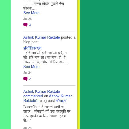
…….. मनवा तोहके पुकारे नैना
फोनवा…
See More
Jul 26
3
Ashok Kumar Raktale
posted a
blog post
हरिगीतिका छंद
हरि नाम लो हरि नाम लो हरि, नाम
लो हरि नाम लो।यह नाम ही है
सत्य मानव, भोर लो नित शाम…
See More
Jul 24
2
Ashok Kumar Raktale
commented
on
Ashok Kumar
Raktale's
blog post
चौपाइयाँ
"आदरणीय भाई लक्ष्मण धामी जी
सादर, चौपाइयों की इस प्रस्तुति पर
उत्साहवर्धन के लिए आपका हृदय
से…"
Jul 24