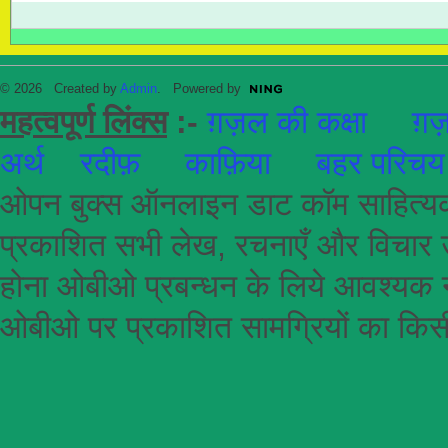
© 2026 Created by
Admin
. Powered by
महत्वपूर्ण लिंक्स
:-
ग़ज़ल की कक्षा
ग़ज़
अर्थ
रदीफ़
काफ़िया
बहर परिचय
ओपन बुक्स ऑनलाइन डाट कॉम साहित्यकार
प्रकाशित सभी लेख, रचनाएँ और विचार उ
होना
ओबीओ
प्रबन्धन के लिये आवश्यक न
ओबीओ पर प्रकाशित सामग्रियों का किसी