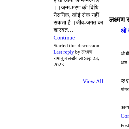
।।जन्म-मरण की विधि
नैसर्गिक, कोई रोक नहीं
लक्ष्मण
सकता है ।जीव-जगत का
शास्वत…
ओ ब
Continue
Started this discussion.
Last reply
by लक्ष्मण
ओ बी
रामानुज लडीवाला Sep 23,
आठ व
2023.
दूर द
View All
योगर
काव्
Con
Pos