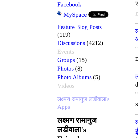
श
Facebook
D
MySpace
Feature Blog Posts
ल
(119)
औ
(4212)
Discussions
"
Events
D
(15)
Groups
(8)
Photos
ल
(5)
Photo Albums
d
Videos
"
लक्ष्मण रामानुज लडीवाला's
S
Apps
लक्ष्मण रामानुज
ल
लडीवाला's