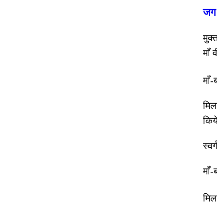
जग 
मुक्
माँ 
माँ-
मिल
किय
स्व
माँ-
मिला