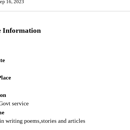
ep 16, 2023
e Information
te
Place
ion
Govt service
me
 in writing poems,stories and articles