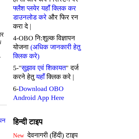
फ्लैश प्लयेर यहाँ क्लिक कर
डाउनलोड करे
और फिर रन
करा दे |
घर
4-OBO नि:शुल्क विज्ञापन
े
योजना
(अधिक जानकारी हेतु
क्लिक करे)
ा
5-"
सुझाव एवं शिकायत
" दर्ज
करने हेतु
यहाँ
क्लिक करे |
6-
Download OBO
Android App Here
ापन
हिन्दी टाइप
देवनागरी (हिंदी) टाइप
New