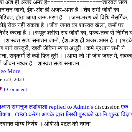
ईश अंश ही अजर अमर है=================शास्वत सत्य
नातन जानो, ईश-अंश ही अजर-अमर है ।शेष सभी जीवों का
िश्चित, होता आया जन्म-मरण है ।।जन्म-मरण की विधि नैसर्गिक,
ोई रोक नहीं सकता है ।जीव-जगत का शास्वत खेला, कर्मों पर
िर्भर करता है ।।स्थूल शरीरा सब जीवों का, पञ्च-तत्व से निर्मित 
ै ।शास्वत सत्य सनातन जानो, ईश-अंश ही अजर-अमर है ।।भटक
ृग पाने कस्तूरी, रहती लेकिन प्यास अधूरी ।कर्म-प्रधान सभी ने
ाना, सद्कर्मो से क्यों फिर दूरी ।।आया जो भी जीव जगत में, सबक
ी जीवन नश्वर है ।शास्वत सत्य सनातन…
See More
ep 23, 2023
1
Comment
क्ष्मण रामानुज लडीवाला
replied
to
Admin's
discussion
एक
ोषणा : OBO करेगा आपके द्वारा लिखी पुस्तकों का नि:शुल्क विज्ञ
स्वागत योग्य निर्णय । ओबीओ पटल को नमन"