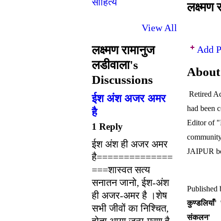
लक्ष्मण
View All
लक्ष्मण रामानुज
Add P
लडीवाला's
About
Discussions
Retired Ac
ईश अंश अजर अमर
had been 
है
Editor
of 
1 Reply
community
ईश अंश ही अजर अमर
JAIPUR b
है==============
===शास्वत सत्य
सनातन जानो, ईश-अंश
Published 
ही अजर-अमर है ।शेष
कुण्डलियाँ'
स
सभी जीवों का निश्चित,
संकलन'
होता आया जन्म-मरण है