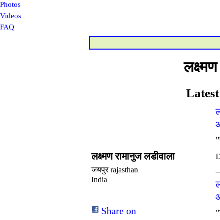
Photos
Videos
FAQ
लक्ष्म
Latest
ल
औ
"
लक्ष्मण रामानुज लडीवाला
D
जयपुर rajasthan
India
ल
औ
Share on
"