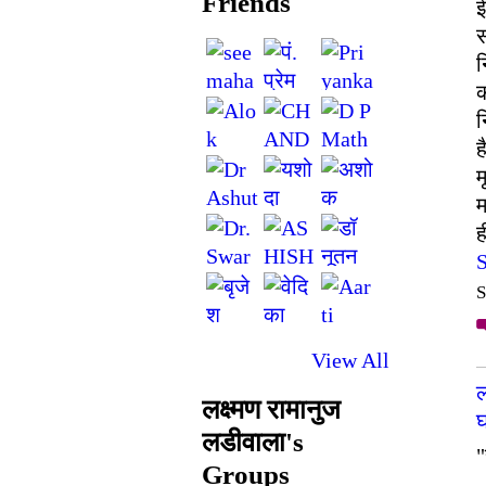
Friends
स
न
क
न
ह
म
म
ह
S
View All
ल
लक्ष्मण रामानुज
घ
लडीवाला's
"
Groups