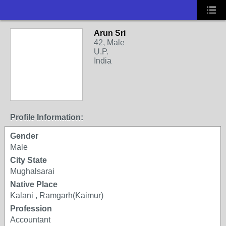
Arun Sri
42, Male
U.P.
India
Profile Information:
Gender
Male
City State
Mughalsarai
Native Place
Kalani , Ramgarh(Kaimur)
Profession
Accountant