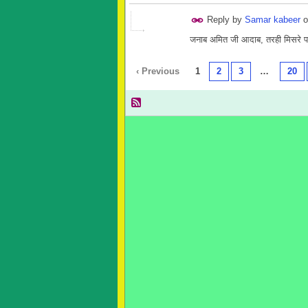
Reply by
Samar kabeer
o
जनाब अमित जी आदाब, तरही मिसरे प
‹ Previous
1
2
3
…
20