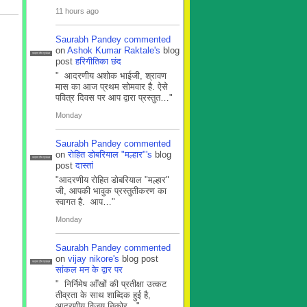
11 hours ago
Saurabh Pandey
commented
on
Ashok Kumar Raktale's
blog
सदस्य टीम प्रबंधन
post
हरिगीतिका छंद
" आदरणीय अशोक भाईजी, श्रावण
मास का आज प्रथम सोमवार है. ऐसे
पवित्र दिवस पर आप द्वारा प्रस्तुत…"
Monday
Saurabh Pandey
commented
on
रोहित डोबरियाल "मल्हार"'s
blog
सदस्य टीम प्रबंधन
post
दास्तां
"आदरणीय रोहित डोबरियाल "मल्हार"
जी, आपकी भावुक प्रस्तुतीकरण का
स्वागत है. आप…"
Monday
Saurabh Pandey
commented
on
vijay nikore's
blog post
सदस्य टीम प्रबंधन
सांकल मन के द्वार पर
" निर्निमेष आँखों की प्रतीक्षा उत्कट
तीव्रता के साथ शाब्दिक हुई है,
आदरणीय विजय निकोर…"