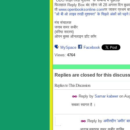
"OBO लाइव तरही मुशायरे" के सम्बन्ध मे पूछताछ
फिलहाल Reply Box बंद रहेगा जो 28 अगस्त दिन बुधवा
तो
www.openbooksonline.com
पर जाकर प्रथम बा
"ओ बी ओ लाइव तरही मुशायरा" के पिछ्ले अंकों को पढ़ने हे
मंच संचालक
जनाब समर कबीर
(वरिष्ठ सदस्य)
ओपन बुक्स ऑनलाइन डॉट कॉम
MySpace
Facebook
Views:
4764
Replies are closed for this discuss
Replies to This Discussion
Reply by
Samar kabeer
on
Aug
सबका स्वागत है ।
Reply by
अमीरुद्दीन 'अमीर' बा
आदाब मुहतरम समर कबीर साहिब