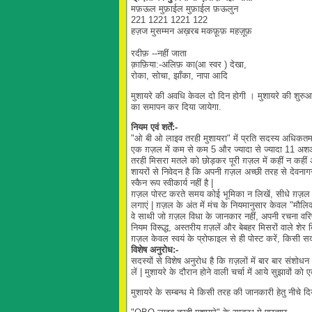
मफ़ऊल मुफ़ाईल मुफ़ाईल फ़ऊलुन
221 1221 1221 122
हज़ज मुसम्मन अख़रब मकफ़ूफ़ महज़ूफ़
रदीफ़ --नहीं जाता
क़ाफ़िया:-अलिफ़ का(आ स्वर ) देखा,
रोका, सोचा, झाँका, नापा आदि
मुशायरे की अवधि केवल दो दिन होगी । मुशायरे की शुरुआ
का समापन कर दिया जायेगा.
नियम एवं शर्तें:-
"ओ बी ओ लाइव तरही मुशायरा" में प्रति सदस्य अधिकतम 
एक ग़ज़ल में कम से कम 5 और ज्यादा से ज्यादा 11 अशआ
तरही मिसरा मतले को छोड़कर पूरी ग़ज़ल में कहीं न कहीं अ
शायरों से निवेदन है कि अपनी ग़ज़ल अच्छी तरह से देवनागरी 
स्कैन रूप स्वीकार्य नहीं है |
ग़ज़ल पोस्ट करते समय कोई भूमिका न लिखें, सीधे ग़ज़ल
लगाएं | ग़ज़ल के अंत में मंच के नियमानुसार केवल "मौल
वे साथी जो ग़ज़ल विधा के जानकार नहीं, अपनी रचना वरिष्
नियम विरूद्ध, अस्तरीय ग़ज़लें और बेबहर मिसरों वाले शेर 
ग़ज़ल केवल स्वयं के प्रोफाइल से ही पोस्ट करें, किसी स
विशेष अनुरोध:-
सदस्यों से विशेष अनुरोध है कि ग़ज़लों में बार बार संश
लें | मुशायरे के दौरान होने वाली चर्चा में आये सुझाव
मुशायरे के सम्बन्ध मे किसी तरह की जानकारी हेतु नीचे द