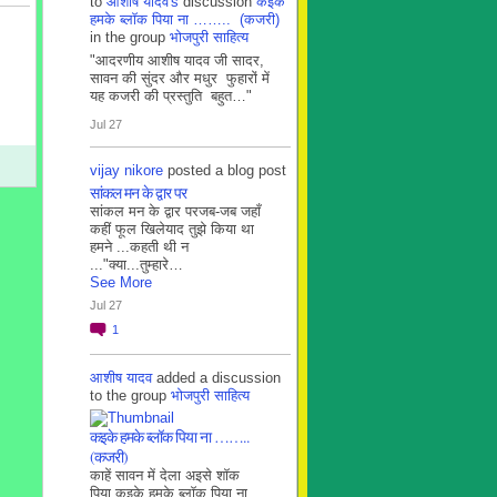
to
आशीष यादव's
discussion
कइके
हमके ब्लाॅक पिया ना …….. (कजरी)
in the group
भोजपुरी साहित्य
"आदरणीय आशीष यादव जी सादर,
सावन की सुंदर और मधुर फुहारों में
यह कजरी की प्रस्तुति बहुत…"
Jul 27
vijay nikore
posted a blog post
सांकल मन के द्वार पर
सांकल मन के द्वार परजब-जब जहाँ
कहीं फूल खिलेयाद तुझे किया था
हमने ...कहती थी न
..."क्या...तुम्हारे…
See More
Jul 27
1
आशीष यादव
added a discussion
to the group
भोजपुरी साहित्य
कइके हमके ब्लाॅक पिया ना ……..
(कजरी)
काहें सावन में देला अइसे शॉक
पिया कइके हमके ब्लाॅक पिया ना