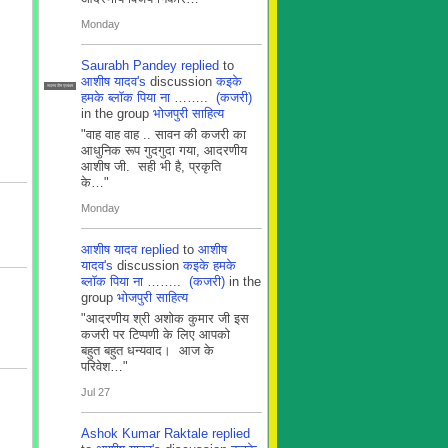
Monday
Saurabh Pandey
replied
to
आशीष यादव's
discussion
कइके
सदस्य टीम प्रबंधन
हमके ब्लाॅक पिया ना …….. (कजरी)
in the group
भोजपुरी साहित्य
"वाह वाह वाह .. सावन की कजरी का
आधुनिक रूप गुदगुदा गया, आदरणीय
आशीष जी. सही भी है, प्रकृति
के…"
Monday
आशीष यादव
replied
to
आशीष
यादव's
discussion
कइके हमके
ब्लाॅक पिया ना …….. (कजरी)
in the
group
भोजपुरी साहित्य
"आदरणीय श्री अशोक कुमार जी इस
कजरी पर टिप्पणी के लिए आपको
बहुत बहुत धन्यवाद। आज के
परिवेश…"
Jul 27
Ashok Kumar Raktale
replied