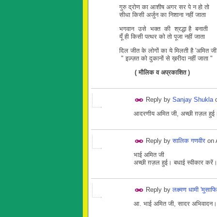
गुरु द्रोण का आशीष अगर सर पे न हो तो
सीधा किसी अर्जुन का निशाना नहीं जाता
भगवान उसे भक्त की श्रद्धा है बनाती
यूँ ही किसी पत्थर को तो पूजा नहीं जाता
दिल जीत के लोगों का ये मिलती है 'अमित जी
" इज़्ज़त को दुकानों से ख़रीदा नहीं जाता "
( मौलिक व अप्रकाशित )
Reply by
Sanjay Shukla
आदरणीय अमित जी, अच्छी ग़ज़ल हुई।
Reply by
सालिक गणवीर
on
भाई अमित जी
अच्छी ग़ज़ल हुई। बधाई स्वीकार करें
Reply by
लक्ष्मण धामी 'मुसाफि
आ. भाई अमित जी, सादर अभिवादन। ब