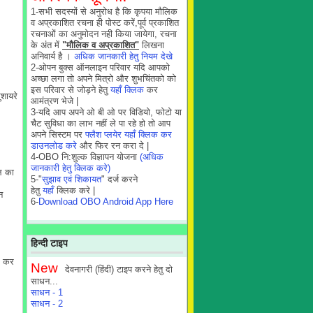
1-सभी सदस्यों से अनुरोध है कि कृपया मौलिक
व अप्रकाशित रचना ही पोस्ट करें,पूर्व प्रकाशित
रचनाओं का अनुमोदन नही किया जायेगा, रचना
के अंत में
"मौलिक व अप्रकाशित"
लिखना
अनिवार्य है ।
अधिक जानकारी हेतु नियम देखे
2-ओपन बुक्स ऑनलाइन परिवार यदि आपको
अच्छा लगा तो अपने मित्रो और शुभचिंतको को
इस परिवार से जोड़ने हेतु
यहाँ क्लिक
कर
शायरे
आमंत्रण भेजे |
3-यदि आप अपने ओ बी ओ पर विडियो, फोटो या
चैट सुविधा का लाभ नहीं ले पा रहे हो तो आप
अपने सिस्टम पर
फ्लैश प्लयेर यहाँ क्लिक कर
डाउनलोड करे
और फिर रन करा दे |
4-OBO नि:शुल्क विज्ञापन योजना
(अधिक
जानकारी हेतु क्लिक करे)
़ल का
5-"
सुझाव एवं शिकायत
" दर्ज करने
हेतु
यहाँ
क्लिक करे |
न
6-
Download OBO Android App Here
हिन्दी टाइप
ूर कर
New
देवनागरी (हिंदी) टाइप करने हेतु दो
साधन...
साधन - 1
साधन - 2