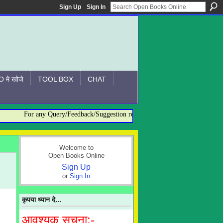
Sign Up
Sign In
 मे खोजे
TOOL BOX
CHAT
For any Query/Feedback/Suggestion related to OBO, please contact:- ad
Welcome to
Open Books Online
Sign Up
or
Sign In
कृपया ध्यान दे...
आवश्यक सूचना:-