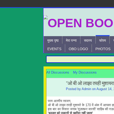
मुख्य पृष्ठ
मेरा पन्ना
सदस्य
फोरम
EVENTS
OBO LOGO
PHOTOS
All Discussions
My Discussions
"ओ बी ओ लाइव तरही मुशायर
Posted by
Admin
on August 14, 
परम आत्मीय स्वजन,
ओ बी ओ लाइव तरही मुशायरे के 170 वें अंक में आपका हार
इस बार का मिसरा जनाब 'मुज़फ़्फ़र वारसी' साहिब की ग़ज़ल 
'इज़्ज़त को दुकानों से ख़रीदा नहीं जाता'