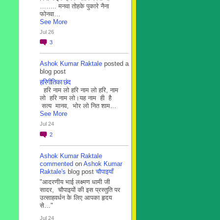
…….. मनवा तोहके पुकारे नैना
फोनवा…
See More
Jul 26
3
Ashok Kumar Raktale
posted a
blog post
हरिगीतिका छंद
हरि नाम लो हरि नाम लो हरि, नाम
लो हरि नाम लो।यह नाम ही है
सत्य मानव, भोर लो नित शाम…
See More
Jul 24
2
Ashok Kumar Raktale
commented
on
Ashok Kumar
Raktale's
blog post
चौपाइयाँ
"आदरणीय भाई लक्ष्मण धामी जी
सादर, चौपाइयों की इस प्रस्तुति पर
उत्साहवर्धन के लिए आपका हृदय
से…"
Jul 24