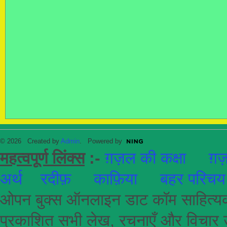
© 2026 Created by
Admin
. Powered by
महत्वपूर्ण लिंक्स
:-
ग़ज़ल की कक्षा
ग़ज़
अर्थ
रदीफ़
काफ़िया
बहर परिचय
ओपन बुक्स ऑनलाइन डाट कॉम साहित्यकार
प्रकाशित सभी लेख, रचनाएँ और विचार उ