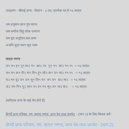
उदाहरण - चौपाई छन्द - विधान - ४ पद, प्रत्येक पद में १६ मात्रा
जय हनुमान ज्ञान गुण सागर
जय कपीस तिहुं लोक उजागर
राम दूत अतुलित बल धामा
अंजनि पुत्र पवन सुत नामा
मात्रा गणना
ज१ य१ ह१ नु१ मा२ न१ ज्ञा२ न१ गु१ न१ सा२ ग१ र१ = १६ मात्रा
ज१ य१ क१ पी२ स१ ति१ हुं१ लो२ क१ उ१ जा२ ग१ र१ = १६ मात्रा
रा२ म१ दू२ त१ अ१ तु१ लि१ त१ ब१ ल१ धा२ मा२ = १६ मात्रा
अं२ ज१ नि१ पु२ त्र१ प१ व१ न१ सु१ त१ ना२ मा२ = १६ मात्रा
(मात्रिक छन्द के कई भेद होते हैं)
हिन्दी छन्द परिचय, गण, मात्रा गणना, छन्द भेद तथा उपभेद
- (भाग २) के लिए क्लिक करें -
हिन्दी छन्द परिचय, गण, मात्रा गणना, छन्द भेद तथा उपभेद - (भाग 2)