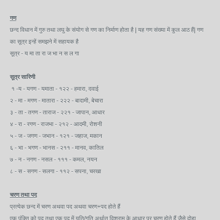
गण
छन्द विधान में गुरु तथा लघु के संयोग से गण का निर्माण होता है | यह गण संख्या में कुल आठ हैं| गण
का सूत्र इन्हें समझने में सहायक है
सूत्र - य मा ता रा ज भा न स ल गा
सूत्र सारिणी
१ -य - यगण - यमाता - १२२ - हमारा, दवाई
२ - मा - मगण - मातारा - २२२ - बादामी, बेचारा
३ - ता - तगण - ताराज - २२१ - जापान, आधार
४ - रा - रगण - राजभा - २१२ - आदमी, रोशनी
५ - ज - जगण - जभान - १२१ - जहाज, मकान
६ - भा - भगण - भानस - २११ - मानव, कातिल
७ - न - नगण - नसल - १११ - कमल, नयन
८ - स - सगण - सलगा - ११२ - सपना, चरखा
चरण तथा पद
प्रत्येक छन्द में चरण अथवा पद अथवा चरण+पद होते हैं
एक पंक्ति को पद तथा एक पद में यति/गति अर्थात विश्राम के आधार पर चरण होते हैं जैसे दोहा