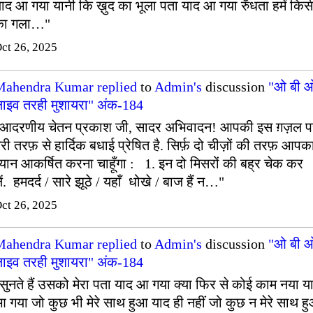
ाद आ गया यानी कि ख़ुद का भूला पता याद आ गया रुँधता हमें किस
का गला…"
ct 26, 2025
Mahendra Kumar
replied
to
Admin's
discussion
"ओ बी 
ाइव तरही मुशायरा" अंक-184
आदरणीय चेतन प्रकाश जी, सादर अभिवादन! आपकी इस ग़ज़ल प
ेरी तरफ़ से हार्दिक बधाई प्रेषित है. सिर्फ़ दो चीज़ों की तरफ़ आपक
्यान आकर्षित करना चाहूँगा : 1. इन दो मिसरों की बह्र चेक कर
ें. हमदर्द / सारे झूठे / यहाँ धोखे / बाज हैं न…"
ct 26, 2025
Mahendra Kumar
replied
to
Admin's
discussion
"ओ बी 
ाइव तरही मुशायरा" अंक-184
सुनते हैं उसको मेरा पता याद आ गया क्या फिर से कोई काम नया य
 गया जो कुछ भी मेरे साथ हुआ याद ही नहीं जो कुछ न मेरे साथ ह