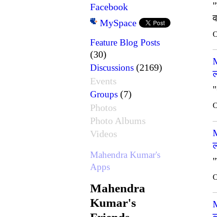
"
Facebook
व
MySpace
O
Feature Blog Posts
(30)
(2169)
Discussions
ल
Events
"
(7)
Groups
O
Photos
Photo Albums
Videos
ल
Mahendra Kumar's
"
Apps
O
Mahendra
Kumar's
ल