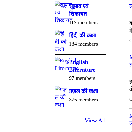
ल
सुझाव एवं
शिकायत
"
112 members
ब
म
हिंदी की कक्षा
O
184 members
English
ल
Literature
"
97 members
ह
व
ग़ज़ल की कक्षा
O
376 members
View All
ल