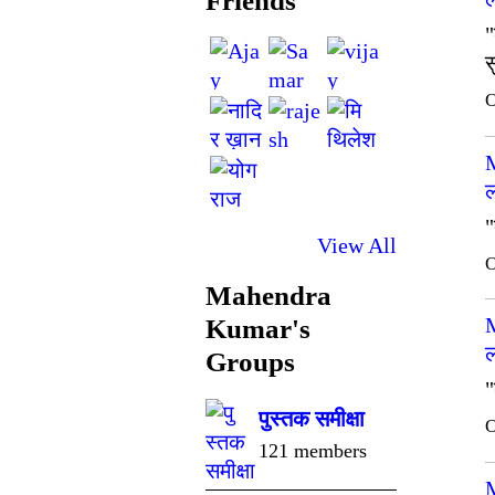
Friends
"
स
O
ल
"
View All
O
Mahendra
Kumar's
ल
Groups
"
पुस्तक समीक्षा
O
121 members