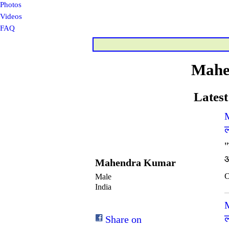
Photos
Videos
FAQ
Mahe
Latest
ल
"
Mahendra Kumar
O
Male
India
ल
Share on