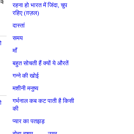
ाई
रहना हो भारत में जिंदा, चुप
रहिए (ग़ज़ल)
दास्तां
समय
ओ
माँ
बहुत सोचती हैं क्यों ये औरतें
गन्ने की खोई
मशीनी मनुष्य
गर्भनाल कब कट पाती है किसी
ओ
की
प्यार का पतझड़
दोहा दशम. . . . . उम्र