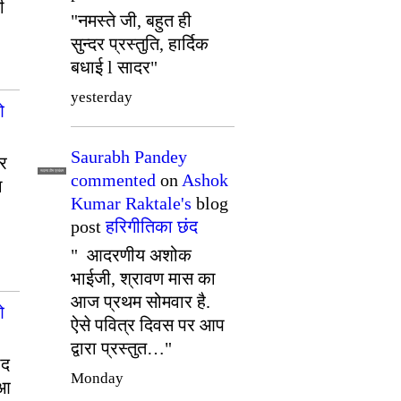
ी
"नमस्ते जी, बहुत ही
सुन्दर प्रस्तुति, हार्दिक
बधाई l सादर"
yesterday
ओ
Saurabh Pandey
र
सदस्य टीम प्रबंधन
commented
on
Ashok
ा
Kumar Raktale's
blog
post
हरिगीतिका छंद
" आदरणीय अशोक
भाईजी, श्रावण मास का
आज प्रथम सोमवार है.
ओ
ऐसे पवित्र दिवस पर आप
द्वारा प्रस्तुत…"
ाद
Monday
ुआ