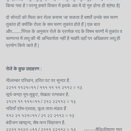
किया गया है ! परन्तु हमारे विचार में इसके अंत में दो गुरु होना ही श्रेष्ठ है|
दो सोरठों को मिला कर रोला बनाया जा सकता है बशर्ते उनके सम चरण
तुकांत हों क्योंकि रोला के सम चरण तुकांत होते हैं | एक बात
और........पिंगल के अनुसार रोले के प्रत्येक पद के विषम चरणों में तुकांत व
चरणान्त में लघु की भी अनिवार्यता नहीं है यद्यपि वहाँ पर अधिकतर लघु ही
प्रयोग किये जाते हैं |
रोले के कुछ उदाहरण :
नीलाम्बर परिधान, हरित पट पर सुन्दर है.
२२११ ११२१=११ / १११ ११ ११ २११२ = १३
सूर्य-चन्द्र युग-मुकुट, मेखला रत्नाकर है.
२१२१ ११ १११=११ / २१२ २२११२ = १३
नदियाँ प्रेम-प्रवाह, फूल तारा-मंडल हैं
११२ २१ १२१=११ / २१ २२ २११२ = १३
बंदीजन खगवृन्द, शेष-फन सिंहासन है.
२२११ ११२१ =११ / २१११ २२११२ = १३ --------मैथिलीशरण गुप्त