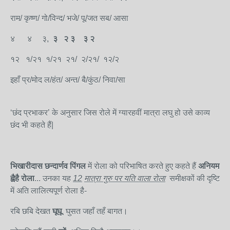
राम/ कृष्ण/ गो/विन्द/ भजे/ पू/जत सब/ आसा
४ ४ ३,
३ २ ३ ३ २
१२ १/२१ १/२१ २१/ २/२१/ १२/२
इहाँ प्र/मोद ल/हंत/ अन्त/ बै/कुंठ/ निवा/सा
‘छंद प्रभाकर’ के अनुसार जिस रोले में ग्यारहवीं मात्रा लघु हो उसे काव्य
छंद भी कहते हैं|
भिखारीदास छन्दार्णव पिंगल
में रोला को परिभाषित करते हुए कहते हैं
अनियम
ह्वैहै रोला
... उनका यह
12
मात्रा गुरु पर यति वाला
रोला
समीक्षकों की दृष्टि
में अति लालित्यपूर्ण रोला है-
रबि छबि देखत
घूघू
, घुसत जहाँ तहँ बागत।