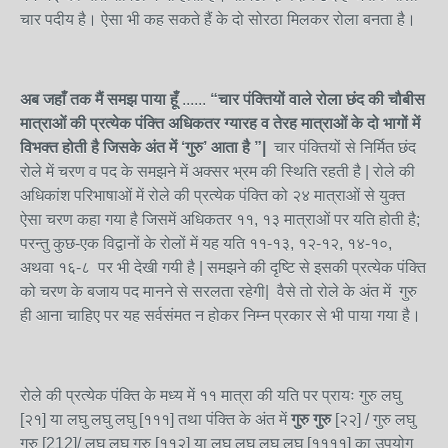
चार पदीय है। ऐसा भी कह सकते हैं के दो सोरठा मिलकर रोला बनता है।
अब जहाँ तक मैं समझ पाया हूँ
......
“
चार पंक्तियों वाले रोला छंद
की चौबीस
मात्राओं की प्रत्येक पंक्ति अधिकतर ग्यारह व तेरह मात्राओं के दो भागों में
विभक्त होती है
जिसके अंत में ‘
गुरु’
आता है
”|
चार पंक्तियों से निर्मित छंद
रोले में चरण व पद के समझने में अक्सर भ्रम की स्थिति रहती है | रोले की
अधिकांश परिभाषाओं में रोले की प्रत्येक पंक्ति को २४ मात्राओं से युक्त
ऐसा चरण कहा गया है जिसमें अधिकतर ११, १३ मात्राओं पर यति होती है;
परन्तु कुछ-एक विद्वानों के रोलों में यह यति ११-१३, १२-१२, १४-१०,
अथवा १६-८ पर भी देखी गयी है | समझने की दृष्टि से इसकी प्रत्येक पंक्ति
को चरण के बजाय पद मानने से सरलता रहेगी| वैसे तो रोले के अंत में गुरु
ही आना चाहिए पर यह सर्वसंमत न होकर निम्न प्रकार से भी पाया गया है।
रोले की प्रत्येक पंक्ति के मध्य में ११ मात्रा की यति पर प्रायः गुरु लघु
[२१] या लघु लघु लघु [१११] तथा पंक्ति के अंत में
गुरु गुरु
[२२] / गुरु लघु
गुरु [212]/ लघु लघु गुरु [११२] या लघु लघु लघु लघु [११११] का उपयोग