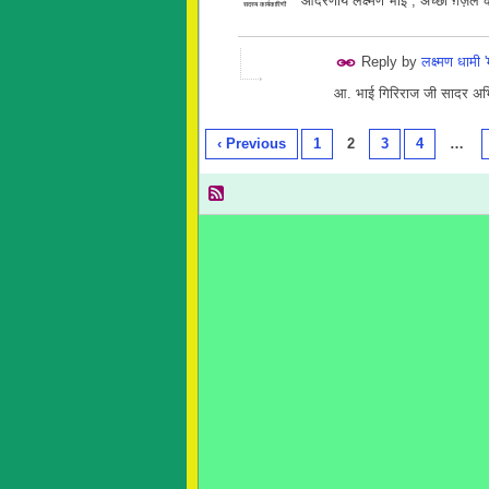
आदरणीय लक्ष्मण भाई , अच्छी ग़ज़ल क
सदस्य कार्यकारिणी
Reply by
लक्ष्मण धामी 
आ. भाई गिरिराज जी सादर अभ
‹ Previous
1
2
3
4
…