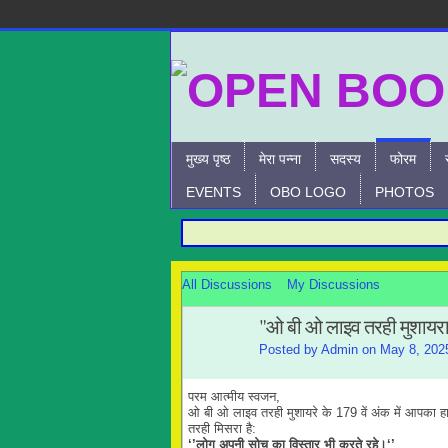
मुख्य पृष्ठ
मेरा पन्ना
सदस्य
फोरम
EVENTS
OBO LOGO
PHOTOS
All Discussions
My Discussions
"ओ बी ओ लाइव तरही मुशायर
Posted by
Admin
on May 8, 202
परम आत्मीय स्वजन,
ओ बी ओ लाइव तरही मुशायरे के 179 वें अंक में आपका हार्
तरही मिसरा है:
‘’लोग अपनी सोच का विस्तार भी करते रहे।‘’