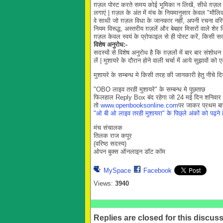
ग़ज़ल पोस्ट करते समय कोई भूमिका न लिखें, सीधे ग़ज़ल
लगाएं | ग़ज़ल के अंत में मंच के नियमानुसार केवल "मौल
वे साथी जो ग़ज़ल विधा के जानकार नहीं, अपनी रचना वरिष्
नियम विरूद्ध, अस्तरीय ग़ज़लें और बेबहर मिसरों वाले शेर 
ग़ज़ल केवल स्वयं के प्रोफाइल से ही पोस्ट करें, किसी स
विशेष अनुरोध:-
सदस्यों से विशेष अनुरोध है कि ग़ज़लों में बार बार संश
लें | मुशायरे के दौरान होने वाली चर्चा में आये सुझाव
मुशायरे के सम्बन्ध मे किसी तरह की जानकारी हेतु नीचे द
"OBO लाइव तरही मुशायरे" के सम्बन्ध मे पूछताछ
फिलहाल Reply Box बंद रहेगा जो 24 मई दिन शनिवार ल
तो
www.openbooksonline.com
पर जाकर प्रथम बा
"ओ बी ओ लाइव तरही मुशायरा" के पिछ्ले अंकों को पढ़ने हे
मंच संचालक
तिलक राज कपूर
(वरिष्ठ सदस्य)
ओपन बुक्स ऑनलाइन डॉट कॉम
MySpace
Facebook
Views:
3940
Replies are closed for this discuss