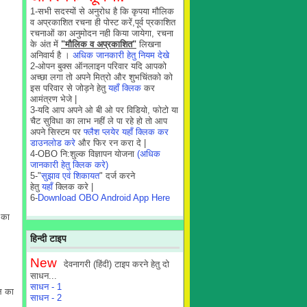
1-सभी सदस्यों से अनुरोध है कि कृपया मौलिक
व अप्रकाशित रचना ही पोस्ट करें,पूर्व प्रकाशित
रचनाओं का अनुमोदन नही किया जायेगा, रचना
के अंत में
"मौलिक व अप्रकाशित"
लिखना
अनिवार्य है ।
अधिक जानकारी हेतु नियम देखे
2-ओपन बुक्स ऑनलाइन परिवार यदि आपको
अच्छा लगा तो अपने मित्रो और शुभचिंतको को
इस परिवार से जोड़ने हेतु
यहाँ क्लिक
कर
आमंत्रण भेजे |
3-यदि आप अपने ओ बी ओ पर विडियो, फोटो या
चैट सुविधा का लाभ नहीं ले पा रहे हो तो आप
अपने सिस्टम पर
फ्लैश प्लयेर यहाँ क्लिक कर
डाउनलोड करे
और फिर रन करा दे |
4-OBO नि:शुल्क विज्ञापन योजना
(अधिक
जानकारी हेतु क्लिक करे)
5-"
सुझाव एवं शिकायत
" दर्ज करने
हेतु
यहाँ
क्लिक करे |
6-
Download OBO Android App Here
 का
हिन्दी टाइप
New
देवनागरी (हिंदी) टाइप करने हेतु दो
साधन...
साधन - 1
़ल का
साधन - 2