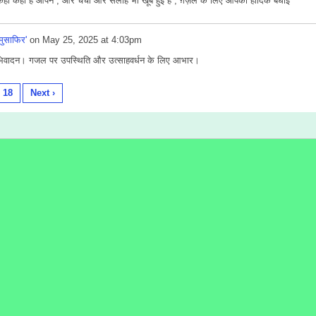
ही कही है आपने , और चर्चा और सलाहें भी खूब हुई है , ग़ज़ल के लिए आपको हार्दिक बधाई
'मुसाफिर'
on
May 25, 2025 at 4:03pm
िवादन। गजल पर उपस्थिति और उत्साहवर्धन के लिए आभार।
18
Next ›