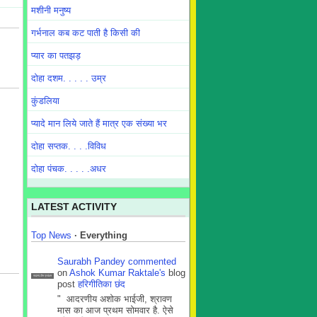
मशीनी मनुष्य
गर्भनाल कब कट पाती है किसी की
प्यार का पतझड़
दोहा दशम. . . . . उम्र
कुंडलिया
प्यादे मान लिये जाते हैं मात्र एक संख्या भर
दोहा सप्तक. . . .विविध
दोहा पंचक. . . . .अधर
LATEST ACTIVITY
Top News
·
Everything
Saurabh Pandey
commented
on
Ashok Kumar Raktale's
blog
सदस्य टीम प्रबंधन
post
हरिगीतिका छंद
" आदरणीय अशोक भाईजी, श्रावण
मास का आज प्रथम सोमवार है. ऐसे