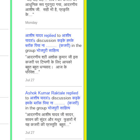
आधुनिक रूप गुदगुदा गया, आदरणीय
आशीष जी. सही भी है, प्रकृति
के…"
Monday
आशीष यादव
replied
to
आशीष
यादव's
discussion
कइके हमके
ब्लाॅक पिया ना …….. (कजरी)
in the
group
भोजपुरी साहित्य
"आदरणीय श्री अशोक कुमार जी इस
कजरी पर टिप्पणी के लिए आपको
बहुत बहुत धन्यवाद। आज के
परिवेश…"
Jul 27
Ashok Kumar Raktale
replied
to
आशीष यादव's
discussion
कइके
हमके ब्लाॅक पिया ना …….. (कजरी)
in the group
भोजपुरी साहित्य
"आदरणीय आशीष यादव जी सादर,
सावन की सुंदर और मधुर फुहारों में
यह कजरी की प्रस्तुति बहुत…"
Jul 27