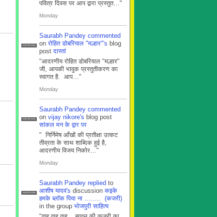
पवित्र दिवस पर आप द्वारा प्रस्तुत…"
Monday
Saurabh Pandey
commented
on
रोहित डोबरियाल "मल्हार"'s
blog
सदस्य टीम प्रबंधन
post
दास्तां
"आदरणीय रोहित डोबरियाल "मल्हार"
जी, आपकी भावुक प्रस्तुतीकरण का
स्वागत है. आप…"
Monday
Saurabh Pandey
commented
on
vijay nikore's
blog post
सदस्य टीम प्रबंधन
सांकल मन के द्वार पर
" निर्निमेष आँखों की प्रतीक्षा उत्कट
तीव्रता के साथ शाब्दिक हुई है,
आदरणीय विजय निकोर…"
Monday
Saurabh Pandey
replied
to
आशीष यादव's
discussion
कइके
सदस्य टीम प्रबंधन
हमके ब्लाॅक पिया ना …….. (कजरी)
in the group
भोजपुरी साहित्य
"वाह वाह वाह .. सावन की कजरी का