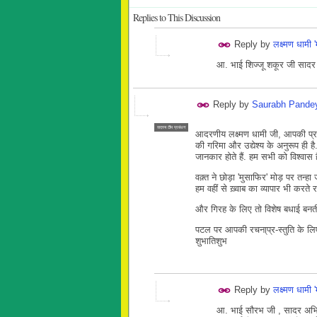
Replies to This Discussion
Reply by
लक्ष्मण धामी 
आ. भाई शिज्जू शकूर जी सादर
Reply by
Saurabh Pande
सदस्य टीम प्रबंधन
आदरणीय लक्ष्मण धामी जी, आपकी प्
की गरिमा और उद्येश्य के अनुरूप ही ह
जानकार होते हैं. हम सभी को विश्वास
वक़्त ने छोड़ा 'मुसाफिर' मोड़ पर तन्हा
हम वहीं से ख़्वाब का व्यापार भी करते 
और गिरह के लिए तो विशेष बधाई बनत
पटल पर आपकी रचना्प्र-स्तुति के लिए
शुभातिशुभ
Reply by
लक्ष्मण धामी 
आ. भाई सौरभ जी , सादर अभि