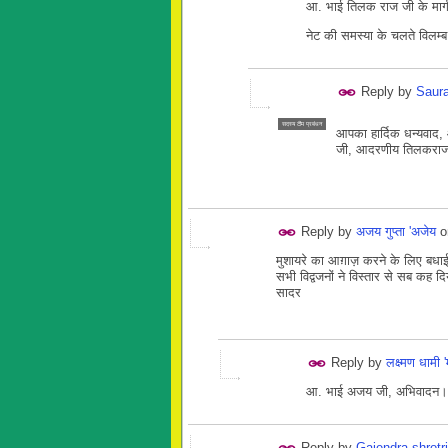
आ. भाई तिलक राज जी के मार्
नेट की समस्या के चलते विलम्ब 
Reply by
Saur
सदस्य टीम प्रबंधन
आपका हार्दिक धन्यवाद,
जी, आदरणीय तिलकराज जी
Reply by
अजय गुप्ता 'अजेय
o
मुशायरे का आग़ाज़ करने के लिए बधा
सभी विद्वजनों ने विस्तार से सब कह 
सादर
Reply by
लक्ष्मण धामी 
आ. भाई अजय जी, अभिवादन। ग
Reply by
Gajendra shrotr