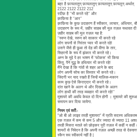
बह्र है फ़ायलातुन् फ़ायलातुन् फ़ायलातुन् फ़ायलुन् अर्थात्
2122 2122 2122 212
रदीफ़ है ‘’भी करते रहे’’ और
क़ाफ़िया है ‘’आर’’
क़ाफ़िया के कुछ उदाहरण हैं स्वीकार, लाचार, अंधियार, ब
उदाहरण के रूप में, ज़हीर साहब की मूल ग़ज़ल यथावत दी
ज़हीर साहब की मूल ग़ज़ल यह है:
‘’स्वप्न देखे, स्वप्न को साकार भी करते रहे
लोग सपनों से निरंतर प्यार भी करते रहे!
उसने जैसे ही छुआ तो देह की वीणा के तार,
सिहरनों के रूप में झंकार भी करते रहे।
अम्न के मुद्दे पे हर भाषण में ‘फोकस’ भी किया
किंतु, पैने युद्ध के हथियार भी करते रहे!
मैंने देखा है कि गांवों से शहर आने के बाद
लोग अपनी सोच का विस्तार भी करते रहे।
जिंदगी भर याद रखते हैं जिन्हें मालिक-मकान
काम कुछ ऐसे किराएदार भी करते रहे।
दांत खाने के अलग थे और दिखाने के अलग
लोग हाथी की तरह व्यवहार भी करते रहे!’’
मुशायरे की अवधि केवल दो दिन होगी । मुशायरे की शुरु
समापन कर दिया जायेगा.
नियम एवं शर्तें:-
"ओ बी ओ लाइव तरही मुशायरा" में प्रति सदस्य अधिकतम 
एक ग़ज़ल में कम से कम 5 और ज्यादा से ज्यादा 11 अशआ
तरही मिसरा मतले को छोड़कर पूरी ग़ज़ल में कहीं न कहीं अ
शायरों से निवेदन है कि अपनी ग़ज़ल अच्छी तरह से देवनागरी 
स्कैन रूप स्वीकार्य नहीं है |