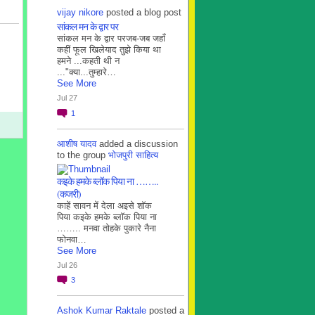
vijay nikore
posted a blog post
सांकल मन के द्वार पर
सांकल मन के द्वार परजब-जब जहाँ
कहीं फूल खिलेयाद तुझे किया था
हमने ...कहती थी न
..."क्या...तुम्हारे…
See More
Jul 27
1
आशीष यादव
added a discussion
to the group
भोजपुरी साहित्य
कइके हमके ब्लाॅक पिया ना ……..
(कजरी)
काहें सावन में देला अइसे शॉक
पिया कइके हमके ब्लाॅक पिया ना
…….. मनवा तोहके पुकारे नैना
फोनवा…
See More
Jul 26
3
Ashok Kumar Raktale
posted a