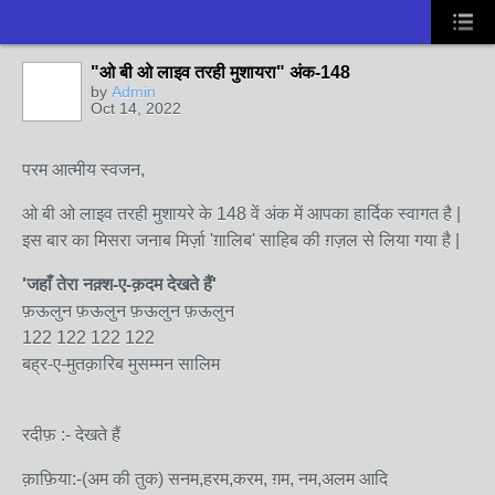
"ओ बी ओ लाइव तरही मुशायरा" अंक-148
by
Admin
Oct 14, 2022
परम आत्मीय स्वजन,
ओ बी ओ लाइव तरही मुशायरे के 148 वें अंक में आपका हार्दिक स्वागत है |
इस बार का मिसरा जनाब मिर्ज़ा 'ग़ालिब' साहिब की ग़ज़ल से लिया गया है |
'जहाँ तेरा नक़्श-ए-क़दम देखते हैं'
फ़ऊलुन फ़ऊलुन फ़ऊलुन फ़ऊलुन
122 122 122 122
बह्र-ए-मुतक़ारिब मुसम्मन सालिम
रदीफ़ :- देखते हैं
क़ाफ़िया:-(अम की तुक) सनम,हरम,करम, ग़म, नम,अलम आदि