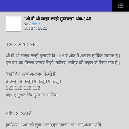
"ओ बी ओ लाइव तरही मुशायरा" अंक-148
by
Admin
Oct 14, 2022
परम आत्मीय स्वजन,
ओ बी ओ लाइव तरही मुशायरे के 148 वें अंक में आपका हार्दिक स्वागत है |
इस बार का मिसरा जनाब मिर्ज़ा 'ग़ालिब' साहिब की ग़ज़ल से लिया गया है |
'जहाँ तेरा नक़्श-ए-क़दम देखते हैं'
फ़ऊलुन फ़ऊलुन फ़ऊलुन फ़ऊलुन
122 122 122 122
बह्र-ए-मुतक़ारिब मुसम्मन सालिम
रदीफ़ :- देखते हैं
क़ाफ़िया:-(अम की तुक) सनम,हरम,करम, ग़म, नम,अलम आदि