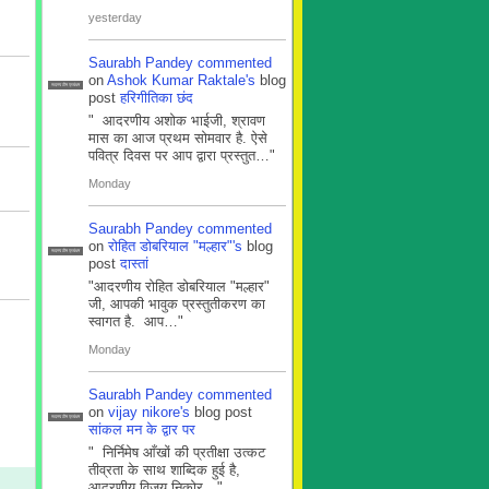
yesterday
Saurabh Pandey
commented
on
Ashok Kumar Raktale's
blog
सदस्य टीम प्रबंधन
post
हरिगीतिका छंद
" आदरणीय अशोक भाईजी, श्रावण
मास का आज प्रथम सोमवार है. ऐसे
पवित्र दिवस पर आप द्वारा प्रस्तुत…"
Monday
Saurabh Pandey
commented
on
रोहित डोबरियाल "मल्हार"'s
blog
सदस्य टीम प्रबंधन
post
दास्तां
"आदरणीय रोहित डोबरियाल "मल्हार"
जी, आपकी भावुक प्रस्तुतीकरण का
स्वागत है. आप…"
Monday
Saurabh Pandey
commented
on
vijay nikore's
blog post
सदस्य टीम प्रबंधन
सांकल मन के द्वार पर
" निर्निमेष आँखों की प्रतीक्षा उत्कट
तीव्रता के साथ शाब्दिक हुई है,
आदरणीय विजय निकोर…"