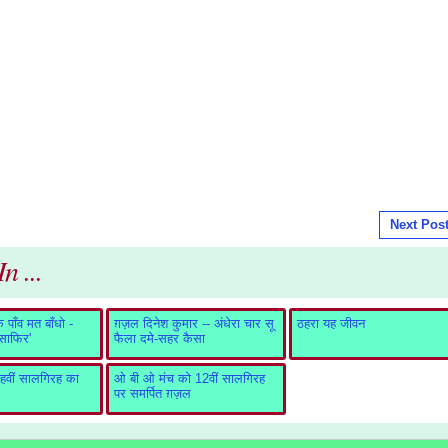
Next Pos
n ...
पाँव मत बाँधो -
ग़ज़ल दिनेश कुमार -- अंधेरा चार सू
ठहरा यह जीवन
ुसाफिर'
फैला दमे-सहर कैसा
वीं सालगिरह का
ओ बी ओ मंच को 12वीं सालगिरह
पर समर्पित ग़ज़ल