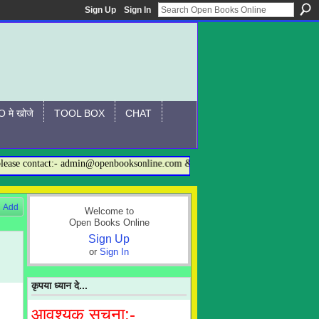
Sign Up
Sign In
 मे खोजे
TOOL BOX
CHAT
e contact:- admin@openbooksonline.com & contact2obo@gmail.com, you may al
Add
Welcome to
Open Books Online
Sign Up
or
Sign In
कृपया ध्यान दे...
आवश्यक सूचना:-