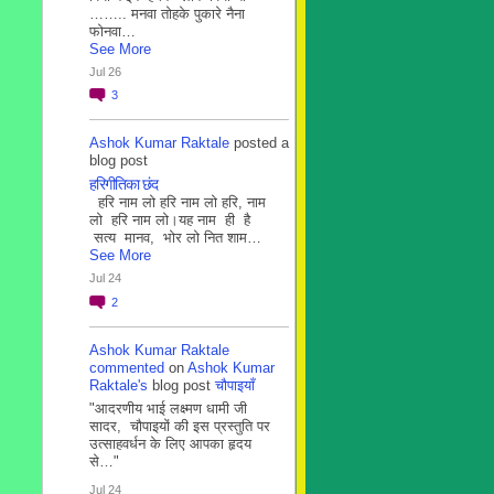
…….. मनवा तोहके पुकारे नैना
फोनवा…
See More
Jul 26
3
Ashok Kumar Raktale
posted a
blog post
हरिगीतिका छंद
हरि नाम लो हरि नाम लो हरि, नाम
लो हरि नाम लो।यह नाम ही है
सत्य मानव, भोर लो नित शाम…
See More
Jul 24
2
Ashok Kumar Raktale
commented
on
Ashok Kumar
Raktale's
blog post
चौपाइयाँ
"आदरणीय भाई लक्ष्मण धामी जी
सादर, चौपाइयों की इस प्रस्तुति पर
उत्साहवर्धन के लिए आपका हृदय
से…"
Jul 24