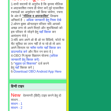
1-सभी सदस्यों से अनुरोध है कि कृपया मौलिक
व अप्रकाशित रचना ही पोस्ट करें,पूर्व प्रकाशित
रचनाओं का अनुमोदन नही किया जायेगा, रचना
के अंत में
"मौलिक व अप्रकाशित"
लिखना
अनिवार्य है ।
अधिक जानकारी हेतु नियम देखे
2-ओपन बुक्स ऑनलाइन परिवार यदि आपको
अच्छा लगा तो अपने मित्रो और शुभचिंतको को
इस परिवार से जोड़ने हेतु
यहाँ क्लिक
कर
आमंत्रण भेजे |
3-यदि आप अपने ओ बी ओ पर विडियो, फोटो या
चैट सुविधा का लाभ नहीं ले पा रहे हो तो आप
अपने सिस्टम पर
फ्लैश प्लयेर यहाँ क्लिक कर
डाउनलोड करे
और फिर रन करा दे |
4-OBO नि:शुल्क विज्ञापन योजना
(अधिक
जानकारी हेतु क्लिक करे)
5-"
सुझाव एवं शिकायत
" दर्ज करने
हेतु
यहाँ
क्लिक करे |
6-
Download OBO Android App Here
हिन्दी टाइप
New
देवनागरी (हिंदी) टाइप करने हेतु दो
साधन...
साधन - 1
साधन - 2