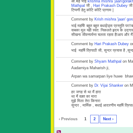
आ.बड़े भाई
krishna mishra 'jaan'gorak
Mathpal
जी ,
Hari Prakash Dubey
जी 
टिप्पणी हेतु कोटि कोटि प्रणाम |
Comment by
Krish mishra 'jaan' gor
भाई महर्षि! बहुत बहुत बधाई!इस प्रस्तुति पर
सबका मूल यही स्वत: निकलते हृदय के उद्गार ही
सीखना जीवनपर्यन्त चलता रहता है!आप और मैं भ
Comment by
Hari Prakash Dubey
on
भाई
महर्षि त्रिपाठी जी, सुन्दर प्रयास है ,स
Comment by
Shyam Mathpal
on Mar
Aadarniya Maharish ji,
Arpan wa samarpan liye huwe bhawa
Comment by
Dr. Vijai Shanker
on Ma
हर जगह से था मैं हारा
था मैं वक़्त का मारा
मुझे मिला तेरा किनारा
सुन्दर , मार्मिक , बधाई आदरणीय महर्षि त्रि
‹ Previous
1
2
Next ›