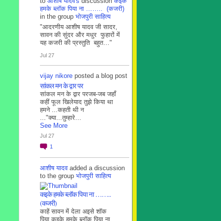
to
आशीष यादव's
discussion
कइके
हमके ब्लाॅक पिया ना …….. (कजरी)
in the group
भोजपुरी साहित्य
"आदरणीय आशीष यादव जी सादर,
सावन की सुंदर और मधुर फुहारों में
यह कजरी की प्रस्तुति बहुत…"
Jul 27
vijay nikore
posted a blog post
सांकल मन के द्वार पर
सांकल मन के द्वार परजब-जब जहाँ
कहीं फूल खिलेयाद तुझे किया था
हमने ...कहती थी न
..."क्या...तुम्हारे…
See More
Jul 27
1
आशीष यादव
added a discussion
to the group
भोजपुरी साहित्य
कइके हमके ब्लाॅक पिया ना ……..
(कजरी)
काहें सावन में देला अइसे शॉक
पिया कइके हमके ब्लाॅक पिया ना