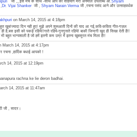
hpuri
जी ,,,इस मंच के साथ -साथ आप का सहियोग मेरी अनमोल उपलब्धि आ.
Shyam
,
Dr. Vijai Shanker
जी ,
Shyam Narain Verma
जी ,रचना पसंद आने और उत्साहवर्धक
akhpuri
on March 14, 2015 at 4:18pm
!!बहुत ख़ूब!ज्यादा दिन नही हुए! मुझे अपने शुरूआती दिनों की याद आ गई,कवि-कविता गीत-गज़ल
 है,बस इसी को पकड़े रहिये!!गाते रहिये-गुनगुनाते रहिये! बाकी जिन्दगी खुद ही सिखा देती है!!
ी बहुत भाग्यशाली है जो हमें इतनी कम उम्र में इतना खुबसूरत मंच मिला है!!
 March 14, 2015 at 4:17pm
ुन्दर रचना ,हार्दिक बधाई आपको !
ch 14, 2015 at 12:19pm
napura rachna ke lie deron badhai.
rch 14, 2015 at 11:47am
पाठी जी , सादर।