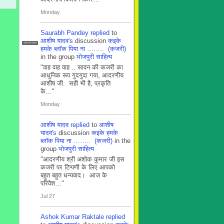
Monday
Saurabh Pandey
replied
to
आशीष यादव's
discussion
कइके
सदस्य टीम प्रबंधन
हमके ब्लाॅक पिया ना …….. (कजरी)
in the group
भोजपुरी साहित्य
"वाह वाह वाह .. सावन की कजरी का
आधुनिक रूप गुदगुदा गया, आदरणीय
आशीष जी. सही भी है, प्रकृति
के…"
Monday
आशीष यादव
replied
to
आशीष
यादव's
discussion
कइके हमके
ब्लाॅक पिया ना …….. (कजरी)
in the
group
भोजपुरी साहित्य
"आदरणीय श्री अशोक कुमार जी इस
कजरी पर टिप्पणी के लिए आपको
बहुत बहुत धन्यवाद। आज के
परिवेश…"
Jul 27
Ashok Kumar Raktale
replied