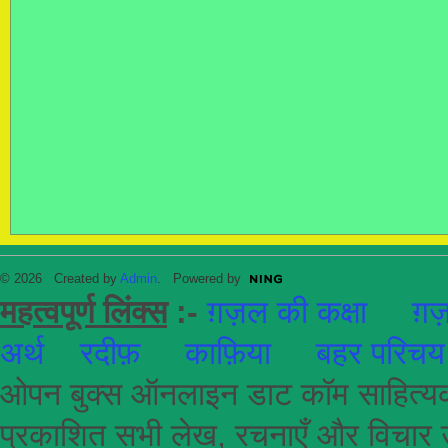
© 2026 Created by
Admin
. Powered by
महत्वपूर्ण लिंक्स
:-
ग़ज़ल की कक्षा
ग़ज़
अर्थ
रदीफ़
काफ़िया
बहर परिचय
ओपन बुक्स ऑनलाइन डाट कॉम साहित्यकार
प्रकाशित सभी लेख, रचनाएँ और विचार उ