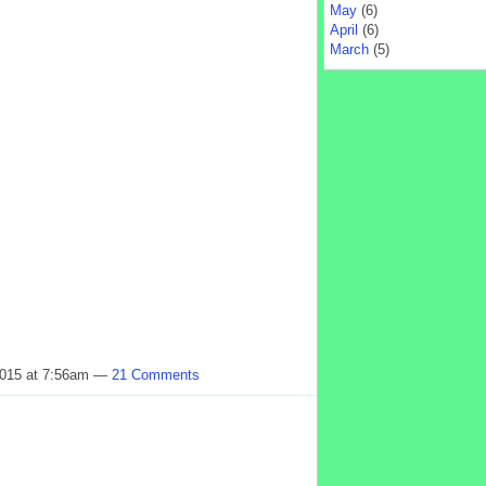
May
(6)
April
(6)
March
(5)
2015 at 7:56am —
21 Comments