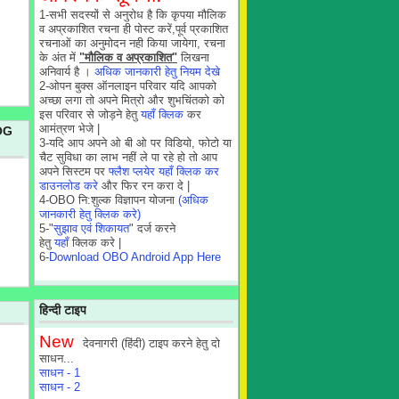
1-सभी सदस्यों से अनुरोध है कि कृपया मौलिक
व अप्रकाशित रचना ही पोस्ट करें,पूर्व प्रकाशित
रचनाओं का अनुमोदन नही किया जायेगा, रचना
के अंत में
"मौलिक व अप्रकाशित"
लिखना
अनिवार्य है ।
अधिक जानकारी हेतु नियम देखे
2-ओपन बुक्स ऑनलाइन परिवार यदि आपको
अच्छा लगा तो अपने मित्रो और शुभचिंतको को
इस परिवार से जोड़ने हेतु
यहाँ क्लिक
कर
आमंत्रण भेजे |
OG
3-यदि आप अपने ओ बी ओ पर विडियो, फोटो या
चैट सुविधा का लाभ नहीं ले पा रहे हो तो आप
अपने सिस्टम पर
फ्लैश प्लयेर यहाँ क्लिक कर
डाउनलोड करे
और फिर रन करा दे |
4-OBO नि:शुल्क विज्ञापन योजना
(अधिक
जानकारी हेतु क्लिक करे)
5-"
सुझाव एवं शिकायत
" दर्ज करने
हेतु
यहाँ
क्लिक करे |
6-
Download OBO Android App Here
हिन्दी टाइप
New
देवनागरी (हिंदी) टाइप करने हेतु दो
साधन...
साधन - 1
साधन - 2