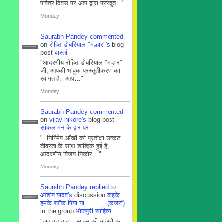
पवित्र दिवस पर आप द्वारा प्रस्तुत…"
Monday
Saurabh Pandey
commented
on
रोहित डोबरियाल "मल्हार"'s
blog
सदस्य टीम प्रबंधन
post
दास्तां
"आदरणीय रोहित डोबरियाल "मल्हार"
जी, आपकी भावुक प्रस्तुतीकरण का
स्वागत है. आप…"
Monday
Saurabh Pandey
commented
on
vijay nikore's
blog post
सदस्य टीम प्रबंधन
सांकल मन के द्वार पर
" निर्निमेष आँखों की प्रतीक्षा उत्कट
तीव्रता के साथ शाब्दिक हुई है,
आदरणीय विजय निकोर…"
Monday
Saurabh Pandey
replied
to
आशीष यादव's
discussion
कइके
सदस्य टीम प्रबंधन
हमके ब्लाॅक पिया ना …….. (कजरी)
in the group
भोजपुरी साहित्य
"वाह वाह वाह .. सावन की कजरी का