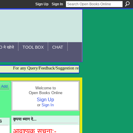
Sign Up
Sign In
 मे खोजे
TOOL BOX
CHAT
For any Query/Feedback/Suggestion related to OBO, please contact:- ad
Add
Welcome to
Open Books Online
Sign Up
or
Sign In
कृपया ध्यान दे...
S
आवश्यक सूचना:-