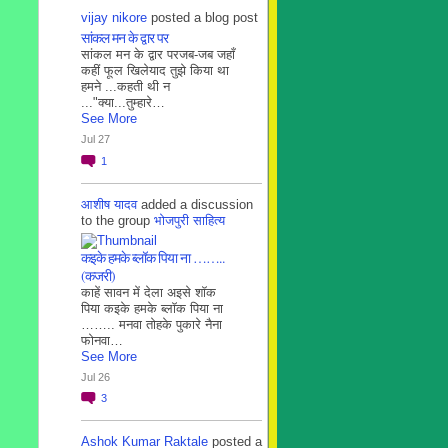
vijay nikore
posted a blog post
सांकल मन के द्वार पर
सांकल मन के द्वार परजब-जब जहाँ
कहीं फूल खिलेयाद तुझे किया था
हमने ...कहती थी न
..."क्या...तुम्हारे…
See More
Jul 27
1
आशीष यादव
added a discussion
to the group
भोजपुरी साहित्य
कइके हमके ब्लाॅक पिया ना ……..
(कजरी)
काहें सावन में देला अइसे शॉक
पिया कइके हमके ब्लाॅक पिया ना
…….. मनवा तोहके पुकारे नैना
फोनवा…
See More
Jul 26
3
Ashok Kumar Raktale
posted a