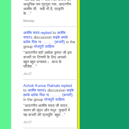
आधुनिक रूप गुदगुदा गया, आदरणीय
आशीष जी. सही भी है, प्रकृति
के…"
Monday
आशीष यादव
replied
to
आशीष
यादव's
discussion
कइके हमके
ब्लाॅक पिया ना …….. (कजरी)
in the
group
भोजपुरी साहित्य
"आदरणीय श्री अशोक कुमार जी इस
कजरी पर टिप्पणी के लिए आपको
बहुत बहुत धन्यवाद। आज के
परिवेश…"
Jul 27
Ashok Kumar Raktale
replied
to
आशीष यादव's
discussion
कइके
हमके ब्लाॅक पिया ना …….. (कजरी)
in the group
भोजपुरी साहित्य
"आदरणीय आशीष यादव जी सादर,
सावन की सुंदर और मधुर फुहारों में
यह कजरी की प्रस्तुति बहुत…"
Jul 27