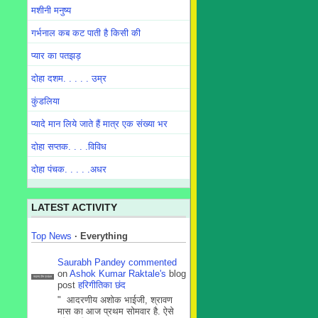
मशीनी मनुष्य
गर्भनाल कब कट पाती है किसी की
प्यार का पतझड़
दोहा दशम. . . . . उम्र
कुंडलिया
प्यादे मान लिये जाते हैं मात्र एक संख्या भर
दोहा सप्तक. . . .विविध
दोहा पंचक. . . . .अधर
LATEST ACTIVITY
Top News
·
Everything
Saurabh Pandey
commented
on
Ashok Kumar Raktale's
blog
सदस्य टीम प्रबंधन
post
हरिगीतिका छंद
" आदरणीय अशोक भाईजी, श्रावण
मास का आज प्रथम सोमवार है. ऐसे