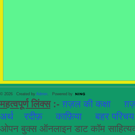
© 2026 Created by
Admin
. Powered by
महत्वपूर्ण लिंक्स
:-
ग़ज़ल की कक्षा
ग़ज़
अर्थ
रदीफ़
काफ़िया
बहर परिचय
ओपन बुक्स ऑनलाइन डाट कॉम साहित्यकार