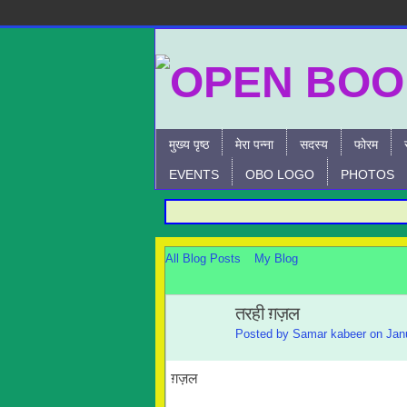
मुख्य पृष्ठ
मेरा पन्ना
सदस्य
फोरम
EVENTS
OBO LOGO
PHOTOS
All Blog Posts
My Blog
तरही ग़ज़ल
Posted by
Samar kabeer
on Janu
ग़ज़ल