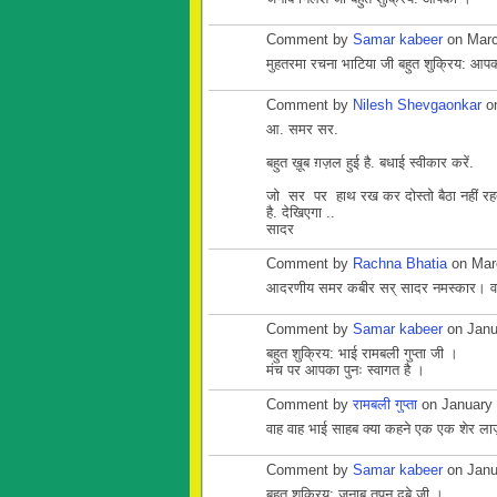
Comment by
Samar kabeer
on Marc
मुहतरमा रचना भाटिया जी बहुत शुक्रिय: आप
Comment by
Nilesh Shevgaonkar
on
आ. समर सर.
बहुत ख़ूब ग़ज़ल हुई है. बधाई स्वीकार करें.
जो सर पर हाथ रख कर दोस्तो बैठा नहीं रहता
है. देखिएगा ..
सादर
Comment by
Rachna Bhatia
on Marc
आदरणीय समर कबीर सर् सादर नमस्कार। वाह वा
Comment by
Samar kabeer
on Janu
बहुत शुक्रिय: भाई रामबली गुप्ता जी ।
मंच पर आपका पुनः स्वागत है ।
Comment by
रामबली गुप्ता
on January 
वाह वाह भाई साहब क्या कहने एक एक शेर लाज़
Comment by
Samar kabeer
on Janu
बहुत शुक्रिय: जनाब तपन दुबे जी ।