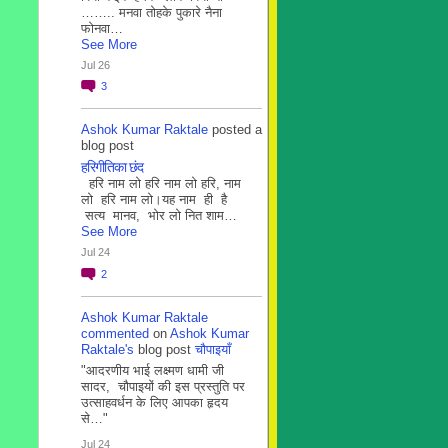
…….. मनवा तोहके पुकारे नैना
फोनवा…
See More
Jul 26
3
Ashok Kumar Raktale
posted a
blog post
हरिगीतिका छंद
हरि नाम लो हरि नाम लो हरि, नाम
लो हरि नाम लो।यह नाम ही है
सत्य मानव, भोर लो नित शाम…
See More
Jul 24
2
Ashok Kumar Raktale
commented
on
Ashok Kumar
Raktale's
blog post
चौपाइयाँ
"आदरणीय भाई लक्ष्मण धामी जी
सादर, चौपाइयों की इस प्रस्तुति पर
उत्साहवर्धन के लिए आपका हृदय
से…"
Jul 24