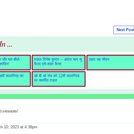
Next Pos
n ...
पाँव मत बाँधो -
ग़ज़ल दिनेश कुमार -- अंधेरा चार सू
ठहरा यह जीवन
ुसाफिर'
फैला दमे-सहर कैसा
वीं सालगिरह का
ओ बी ओ मंच को 12वीं सालगिरह
पर समर्पित ग़ज़ल
dd comments!
h 10, 2023 at 4:38pm