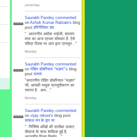
yesterday
Saurabh Pandey
commented
on
Ashok Kumar Raktale's
blog
सदस्य टीम प्रबंधन
post
हरिगीतिका छंद
" आदरणीय अशोक भाईजी, श्रावण
मास का आज प्रथम सोमवार है. ऐसे
पवित्र दिवस पर आप द्वारा प्रस्तुत…"
Monday
Saurabh Pandey
commented
on
रोहित डोबरियाल "मल्हार"'s
blog
सदस्य टीम प्रबंधन
post
दास्तां
"आदरणीय रोहित डोबरियाल "मल्हार"
जी, आपकी भावुक प्रस्तुतीकरण का
स्वागत है. आप…"
Monday
Saurabh Pandey
commented
on
vijay nikore's
blog post
सदस्य टीम प्रबंधन
सांकल मन के द्वार पर
" निर्निमेष आँखों की प्रतीक्षा उत्कट
तीव्रता के साथ शाब्दिक हुई है,
आदरणीय विजय निकोर…"