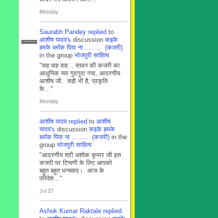
Monday
Saurabh Pandey
replied
to
आशीष यादव's
discussion
कइके
सदस्य टीम प्रबंधन
हमके ब्लाॅक पिया ना …….. (कजरी)
in the group
भोजपुरी साहित्य
"वाह वाह वाह .. सावन की कजरी का
आधुनिक रूप गुदगुदा गया, आदरणीय
आशीष जी. सही भी है, प्रकृति
के…"
Monday
आशीष यादव
replied
to
आशीष
यादव's
discussion
कइके हमके
ब्लाॅक पिया ना …….. (कजरी)
in the
group
भोजपुरी साहित्य
"आदरणीय श्री अशोक कुमार जी इस
कजरी पर टिप्पणी के लिए आपको
बहुत बहुत धन्यवाद। आज के
परिवेश…"
Jul 27
Ashok Kumar Raktale
replied