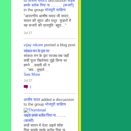
to
आशीष यादव's
discussion
कइके
हमके ब्लाॅक पिया ना …….. (कजरी)
in the group
भोजपुरी साहित्य
"आदरणीय आशीष यादव जी सादर,
सावन की सुंदर और मधुर फुहारों में
यह कजरी की प्रस्तुति बहुत…"
Jul 27
vijay nikore
posted a blog post
सांकल मन के द्वार पर
सांकल मन के द्वार परजब-जब जहाँ
कहीं फूल खिलेयाद तुझे किया था
हमने ...कहती थी न
..."क्या...तुम्हारे…
See More
Jul 27
1
आशीष यादव
added a discussion
to the group
भोजपुरी साहित्य
कइके हमके ब्लाॅक पिया ना ……..
(कजरी)
काहें सावन में देला अइसे शॉक
पिया कइके हमके ब्लाॅक पिया ना