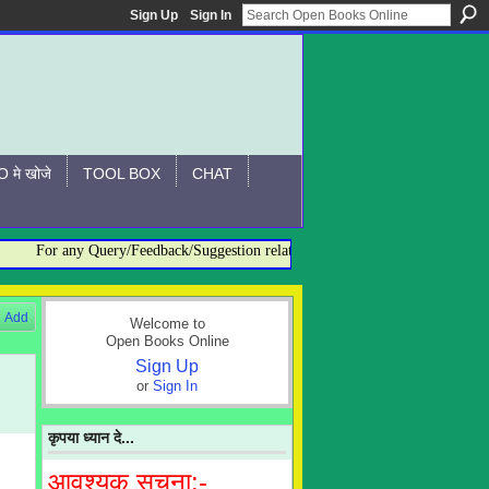
Sign Up
Sign In
 मे खोजे
TOOL BOX
CHAT
For any Query/Feedback/Suggestion related to OBO, please contact:- admi
Add
Welcome to
Open Books Online
Sign Up
or
Sign In
कृपया ध्यान दे...
आवश्यक सूचना:-