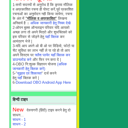
1-सभी सदस्यों से अनुरोध है कि कृपया मौलिक
व अप्रकाशित रचना ही पोस्ट करें,पूर्व प्रकाशित
रचनाओं का अनुमोदन नही किया जायेगा, रचना
के अंत में
"मौलिक व अप्रकाशित"
लिखना
अनिवार्य है ।
अधिक जानकारी हेतु नियम देखे
2-ओपन बुक्स ऑनलाइन परिवार यदि आपको
अच्छा लगा तो अपने मित्रो और शुभचिंतको को
इस परिवार से जोड़ने हेतु
यहाँ क्लिक
कर
आमंत्रण भेजे |
3-यदि आप अपने ओ बी ओ पर विडियो, फोटो या
चैट सुविधा का लाभ नहीं ले पा रहे हो तो आप
अपने सिस्टम पर
फ्लैश प्लयेर यहाँ क्लिक कर
डाउनलोड करे
और फिर रन करा दे |
4-OBO नि:शुल्क विज्ञापन योजना
(अधिक
जानकारी हेतु क्लिक करे)
5-"
सुझाव एवं शिकायत
" दर्ज करने
हेतु
यहाँ
क्लिक करे |
6-
Download OBO Android App Here
हिन्दी टाइप
New
देवनागरी (हिंदी) टाइप करने हेतु दो
साधन...
साधन - 1
साधन - 2