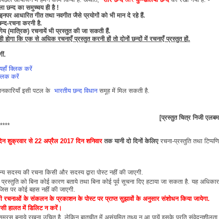
ला छन्द का समुच्चय ही है !
इनपर आधारित गीत तथा नवगीत जैसे प्रयोगों को भी मान दे रहे हैं.
छन्द-रचना करनी है.
ेय (मात्रिक) रचनायें भी प्रस्तुत की जा सकती हैं.
 होगा कि एक से अधिक रचनाएँ प्रस्तुत करनी हों तो दोनों छन्दों में रचनाएँ प्रस्तुत हों.
गीं
.
हाँ क्लिक करें
्लिक करें
त जानकारियाँ इसी पटल के
भारतीय छन्द विधान
समूह में मिल सकती है.
[प्रस्तुत चित्र निजी एलबम 
****
िन
शुक्रवार
से
22 अप्रैल
2017
दिन
शनिवार
तक
यानी दो दिनों केलिए
रचना-प्रस्तुति तथा टिप्पणि
अन्य सदस्य की रचना किसी और सदस्य द्वारा पोस्ट नहीं की जाएगी.
य प्रस्तुति को बिना कोई कारण बताये तथा बिना कोई पूर्व सूचना दिए हटाया जा सकता है. यह अधिकार
ा, जिस पर कोई बहस नहीं की जाएगी.
ी
रचनाओं
के
संकलन
के
प्रकाशन
के
पोस्ट
पर
प्राप्त
सुझावों
के
अनुसार
संशोधन
किया
जायेगा
.
किसी हालत में डिलिट न करें।
 समरस बनाये रखना उचित है. लेकिन बातचीत में असंयमित तथ्य न आ पायें इसके प्रति संवेदनशीलता