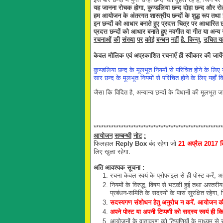
यह जानना रोचक होगा, कुण्डलिया छन्द दोहा छन्द और रो
हम आयोजन के अंतरगत शास्त्रीय छन्दों के शुद्ध रूप तथा 
इन छन्दों को आधार बनाते हुए
प्रदत्त चित्र पर आधारित 
प्रदत्त छन्दों को आधार बनाते हुए नवगीत या गीत या अन्य ग
रचनाओं
की
संख्या
पर
कोई
बन्धन
नहीं
है. किन्तु
,
उचित यही
केवल
मौलिक
एवं
अप्रकाशित
रचनाएँ
ही
स्वीकार
की
जायें
कुण्डलिया छन्द के मूलभूत नियमों से परिचित होने के लिए य
सार छन्द के मूलभूत नियमों से परिचित होने के लिए यहाँ क
जैसा कि विदित है, अन्यान्य छन्दों के विधानों की मूलभू
****************************************************
आयोजन
सम्बन्धी
नोट
:
फिलहाल
Reply Box
बंद रहेगा जो
21 अप्रैल
2017
द
लिए खुला रहेगा.
अति
आवश्यक
सूचना
:
रचना केवल स्वयं के प्रोफाइल से ही पोस्ट करें, 
नियमों के विरुद्ध, विषय से भटकी हुई तथा अस्तरी
प्रबंधन-समिति के सदस्यों के पास सुरक्षित रहेग
सदस्यगण
संशोधन
हेतु
अनुरोध
न
करें
.
आयोजन
क
अपने पोस्ट या अपनी टिप्पणी को सदस्य स्वयं ही 
आयोजनों के वातावरण को टिप्पणियों के माध्यम से