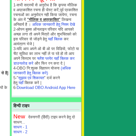
1-सभी सदस्यों से अनुरोध है कि कृपया मौलिक
व अप्रकाशित रचना ही पोस्ट करें,पूर्व प्रकाशित
रचनाओं का अनुमोदन नही किया जायेगा, रचना
के अंत में
"मौलिक व अप्रकाशित"
लिखना
अनिवार्य है ।
अधिक जानकारी हेतु नियम देखे
2-ओपन बुक्स ऑनलाइन परिवार यदि आपको
अच्छा लगा तो अपने मित्रो और शुभचिंतको को
इस परिवार से जोड़ने हेतु
यहाँ क्लिक
कर
आमंत्रण भेजे |
3-यदि आप अपने ओ बी ओ पर विडियो, फोटो या
चैट सुविधा का लाभ नहीं ले पा रहे हो तो आप
अपने सिस्टम पर
फ्लैश प्लयेर यहाँ क्लिक कर
डाउनलोड करे
और फिर रन करा दे |
4-OBO नि:शुल्क विज्ञापन योजना
(अधिक
से है]
जानकारी हेतु क्लिक करे)
5-"
सुझाव एवं शिकायत
" दर्ज करने
हेतु
यहाँ
क्लिक करे |
यों के
6-
Download OBO Android App Here
हिन्दी टाइप
New
देवनागरी (हिंदी) टाइप करने हेतु दो
साधन...
साधन - 1
साधन - 2