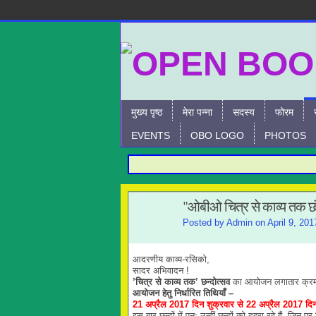
मुख्य पृष्ठ
मेरा पन्ना
सदस्य
फोरम
EVENTS
OBO LOGO
PHOTOS
"ओबीओ चित्र से काव्य तक छं
Posted by
Admin
on April 9, 20
आदरणीय काव्य-रसिको,
सादर अभिवादन !
’
चित्र से काव्य तक
’
छन्दोत्सव
का आयोजन लगातार क्रम 
आयोजन
हेतु
निर्धारित
तिथियाँ
–
21 अप्रैल
2017
दिन
शुक्रवार
से
22 अप्रैल
2017
दि
इस बार छन्दों में पुनः उन्हीं छन्दों को दुहरा रहे हैं, ज