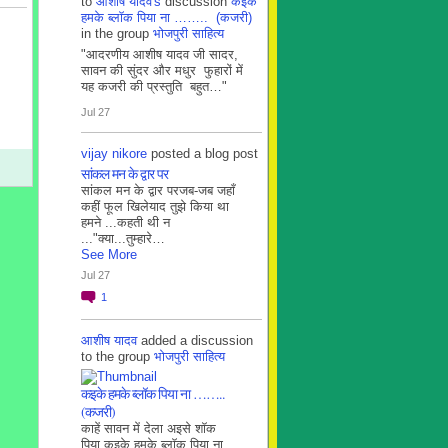
to
आशीष यादव's
discussion
कइके
हमके ब्लाॅक पिया ना …….. (कजरी)
in the group
भोजपुरी साहित्य
"आदरणीय आशीष यादव जी सादर,
सावन की सुंदर और मधुर फुहारों में
यह कजरी की प्रस्तुति बहुत…"
Jul 27
vijay nikore
posted a blog post
सांकल मन के द्वार पर
सांकल मन के द्वार परजब-जब जहाँ
कहीं फूल खिलेयाद तुझे किया था
हमने ...कहती थी न
..."क्या...तुम्हारे…
See More
Jul 27
1
आशीष यादव
added a discussion
to the group
भोजपुरी साहित्य
कइके हमके ब्लाॅक पिया ना ……..
(कजरी)
काहें सावन में देला अइसे शॉक
पिया कइके हमके ब्लाॅक पिया ना