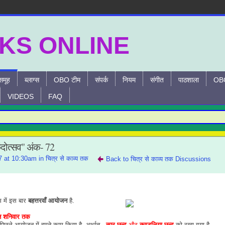
समूह
ब्लाग्स
OBO टीम
संपर्क
नियम
संगीत
पाठशाला
OBO
VIDEOS
FAQ
दोत्सव" अंक- 72
17 at 10:30am in
चित्र से काव्य तक
Back to चित्र से काव्य तक Discussions
में इस बार
बहत्तरवाँ
आयोजन
है.
न
शनिवार
तक
िन पर पिछले आयोजन में हमने काम किया है. अर्थात,
सार छन्द
और
कुण्डलिया छन्द
को रखा गया है. -