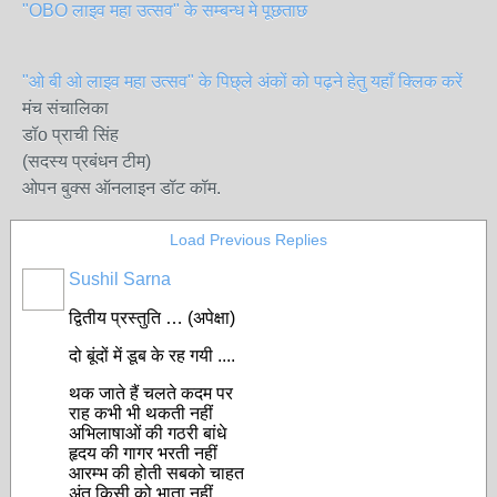
"OBO लाइव महा उत्सव" के सम्बन्ध मे पूछताछ
"ओ बी ओ लाइव महा उत्सव" के पिछ्ले अंकों को पढ़ने हेतु यहाँ क्लिक करें
मंच संचालिका
डॉo प्राची सिंह
(सदस्य प्रबंधन टीम)
ओपन बुक्स ऑनलाइन डॉट कॉम.
Load Previous Replies
Sushil Sarna
द्वितीय प्रस्तुति … (अपेक्षा)
दो बूंदों में डूब के रह गयी ....
थक जाते हैं चलते कदम पर
राह कभी भी थकती नहीं
अभिलाषाओं की गठरी बांधे
हृदय की गागर भरती नहीं
आरम्भ की होती सबको चाहत
अंत किसी को भाता नहीं