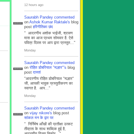
12 hours ago
Saurabh Pandey
commented
on
Ashok Kumar Raktale's
blog
सदस्य टीम प्रबंधन
post
हरिगीतिका छंद
" आदरणीय अशोक भाईजी, श्रावण
मास का आज प्रथम सोमवार है. ऐसे
पवित्र दिवस पर आप द्वारा प्रस्तुत…"
Monday
Saurabh Pandey
commented
on
रोहित डोबरियाल "मल्हार"'s
blog
सदस्य टीम प्रबंधन
post
दास्तां
"आदरणीय रोहित डोबरियाल "मल्हार"
जी, आपकी भावुक प्रस्तुतीकरण का
स्वागत है. आप…"
Monday
Saurabh Pandey
commented
on
vijay nikore's
blog post
सदस्य टीम प्रबंधन
सांकल मन के द्वार पर
" निर्निमेष आँखों की प्रतीक्षा उत्कट
तीव्रता के साथ शाब्दिक हुई है,
आदरणीय विजय निकोर…"