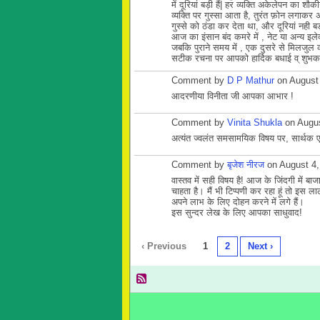
में दूरियां बड़ी हैं| हर व्यक्ति अकेलेपन का श
व्यक्ति पर गुस्सा आता है, तुरंत फ़ोन लगाकर
गुस्से को ठंडा कर देता था, और दूरियां नही ब
आज का इंसान बंद कमरे में , नेट या अन्य इल
जबकि पुराने समय में , एक दुसरे से मिलजुल
सटीक रचना पर आपको हार्दिक बधाई व् शुभका
Comment by
D P Mathur
on August 
आदरणीया विनीता जी आपका आभार !
Comment by
Vinita Shukla
on Augus
अत्यंत ज्वलंत समसामयिक विषय पर, सार्थक एव
Comment by
बृजेश नीरज
on August 4,
वास्तव में सही विषय है! आज के जिंदगी में 
चाहता है। मैं भी टिप्पणी कर रहा हूं तो इस ला
अपने लाभ के लिए दोहन करने में लगे हैं।
इस सुन्दर लेख के लिए आपका साधुवाद!
‹ Previous
1
2
Next ›