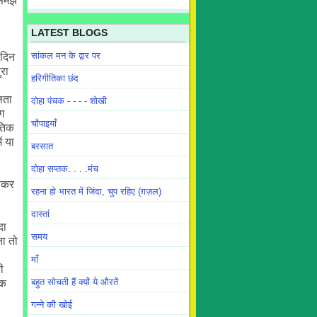
ा समझ
LATEST BLOGS
सांकल मन के द्वार पर
 दिन
ुरा
हरिगीतिका छंद
।
लता
दोहा पंचक - - - - शोखी
ंग
चौपाइयाँ
ौतिक
ं या
बरसात
दोहा सप्तक. . . .मंच
ढ़कर
रहना हो भारत में जिंदा, चुप रहिए (ग़ज़ल)
दास्तां
दा
समय
ा तो
माँ
ी
बहुत सोचती हैं क्यों ये औरतें
िक
गन्ने की खोई