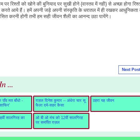
रिश्तों को खोने की बुनियाद पर सुखी होने {वास्तव में नही} से अच्छा होगा रिश्तो
 करते आये हैं। हमें अपनी जड़े अपनी संस्कृति के धरातल में ही रखकर आधुनिकता 
िकसित करनी होगी तभी हम सही जीवन शैली का आनन्द उठा पायेंगे।
Next Pos
n ...
पाँव मत बाँधो -
ग़ज़ल दिनेश कुमार -- अंधेरा चार सू
ठहरा यह जीवन
ुसाफिर'
फैला दमे-सहर कैसा
वीं सालगिरह का
ओ बी ओ मंच को 12वीं सालगिरह
पर समर्पित ग़ज़ल