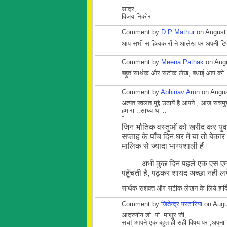
सादर,
विजय निकोर
Comment by
D P Mathur
on August 
आप सभी साहित्यकारों ने आलेख पर अपनी टिप
Comment by
Meena Pathak
on Augu
बहुत सार्थक और सटीक लेख, बधाई आप को
Comment by
Abhinav Arun
on Augus
अत्यंत ज्वलंत मुद्दे उठायें है आपने , आज सचम
हमारा ..साध्य था ..
''
जिन भौतिक वस्तुओं को खरीद कर युवा 
सप्ताह के पाँच दिन घर में या तो बेका
मालिक से ज्यादा भाग्यशाली हैं।
अभी कुछ दिन पहले एक एस एम एस पढ़ने
पहूँचती है, पढ़कर शायद अच्छा नही लग
सार्थक सशक्त और सटीक लेखन के लिये हार्द
Comment by
जितेन्द्र पस्टारिया
on Augu
आदरणीय डी. पी. माथुर जी,
सच! आपने एक बहुत ही सही विषय पर ,अपना विच