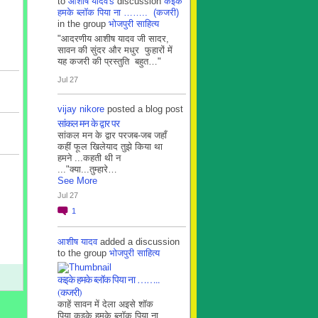
to
आशीष यादव's
discussion
कइके
हमके ब्लाॅक पिया ना …….. (कजरी)
in the group
भोजपुरी साहित्य
"आदरणीय आशीष यादव जी सादर,
सावन की सुंदर और मधुर फुहारों में
यह कजरी की प्रस्तुति बहुत…"
Jul 27
vijay nikore
posted a blog post
सांकल मन के द्वार पर
सांकल मन के द्वार परजब-जब जहाँ
कहीं फूल खिलेयाद तुझे किया था
हमने ...कहती थी न
..."क्या...तुम्हारे…
See More
Jul 27
1
आशीष यादव
added a discussion
to the group
भोजपुरी साहित्य
कइके हमके ब्लाॅक पिया ना ……..
(कजरी)
काहें सावन में देला अइसे शॉक
पिया कइके हमके ब्लाॅक पिया ना