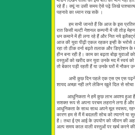
मार्डन दिखने वालों को इस बात का भान नही होता
रहे हैं। क्यूं ना उसी समय ऐसे पढ़े लिखे पाश्
पहनावे का ध्यान रख सकें
।
हम सभी जानते हैं कि आज के इस प्रतिस्पर्धा व
रात किसी मल्टी नेशनल कम्पनी में जी तोड़ मेहन
धन कमाने में ही लगा रहे हैं और नित नये इलैक्
आज की युवा पीढ़ी एकल रहकर इन्ही के भरोसे अ
रहा तो ठीक वर्ना बढ़ते तलाक और डिप्रेशन के मरी
हीन बना रही है। काम का बढ़ता बोझ युवाओं को 
वस्तुओं को खरीद कर युवा उनके मद में स्वयं को
तो बेकार पड़ी रहती हैं या उनके घरों में नौकर
अभी कुछ दिन पहले एक एस एम एस पढ़ने को मिला 
शायद अच्छा नही लगे लेकिन खुले दिल से सोचा ज
आधुनिकता ने हमें कुछ लाभ अवश्य हुआ है जैसे
सशक्त रूप से अपना परचम लहराने लगा है और 
आधुनिकता के साथ साथ अपने मूल स्वरूप, रहन
कारण हम से मैं में बदलती सोच को त्यागने या स
है।
तथा ई एम आई के उपयोग को जीवन की अहम्
अल्प समय काल वाली वस्तुओं पर खर्च करने की