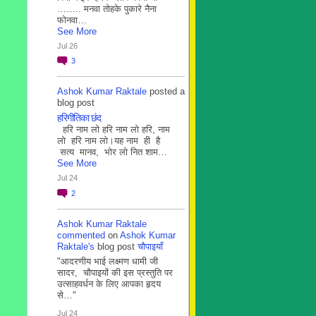
…….. मनवा तोहके पुकारे नैना
फोनवा…
See More
Jul 26
3
Ashok Kumar Raktale
posted a
blog post
हरिगीतिका छंद
हरि नाम लो हरि नाम लो हरि, नाम
लो हरि नाम लो।यह नाम ही है
सत्य मानव, भोर लो नित शाम…
See More
Jul 24
2
Ashok Kumar Raktale
commented
on
Ashok Kumar
Raktale's
blog post
चौपाइयाँ
"आदरणीय भाई लक्ष्मण धामी जी
सादर, चौपाइयों की इस प्रस्तुति पर
उत्साहवर्धन के लिए आपका हृदय
से…"
Jul 24