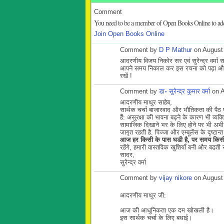
Comment
You need to be a member of Open Books Online to a
Join Open Books Online
Comment by
D P Mathur
on August 
आदरणीय विजय निकोर सर एवं सुरेन्द्र वर्मा सर
आपने समय निकाल कर इस रचना को पढ़ा और मु
रखें !
Comment by
डा॰ सुरेन्द्र कुमार वर्मा
on A
आदरणीय माथुर साहेब,
सार्थक चर्चा
बाजारवाद और भौतिकता की पैठ
हैं: असुरक्षा की भावना बढ़ने के कारण भी व्यक
सामाजिक दिखाने भर के लिए होने पर भी अभी 
जागृत रहती है.
पिज्जा और एम्बूलेंस के दृष्टा
आज हर किसी के पास घडी है, पर समय किसी
रहेंगे, हमारी वास्तविक खुशियाँ बनी और बढती 
सादर,
सुरेन्द्र वर्मा
Comment by
vijay nikore
on August 
आदरणीय माथुर जी:
आज की आधुनिकता एक दम खोखली है।
इस सार्थक चर्चा के लिए बधाई।