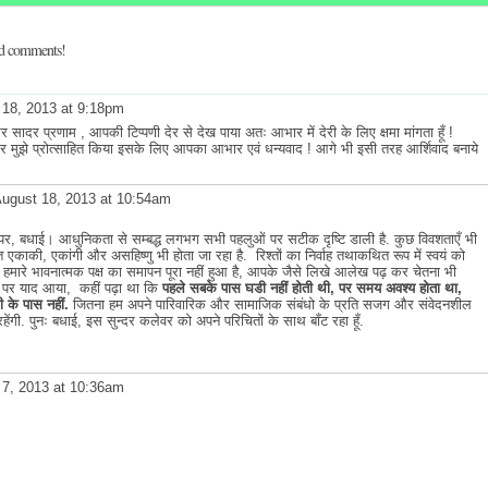
dd comments!
18, 2013 at 9:18pm
 सादर प्रणाम , आपकी टिप्पणी देर से देख पाया अतः आभार में देरी के लिए क्षमा मांगता हूँ !
झे प्रोत्साहित किया इसके लिए आपका आभार एवं धन्यवाद ! आगे भी इसी तरह आर्शिवाद बनाये
ugust 18, 2013 at 10:54am
 पर,
बधाई। आधुनिकता से सम्बद्ध लगभग सभी पहलुओं पर सटीक दृष्टि डाली है. कुछ विवशताएँ भी
्ति एकाकी, एकांगी और असहिष्णु भी होता जा रहा है.
रिश्तों का निर्वाह तथाकथित रूप में स्वयं को
हमारे भावनात्मक पक्ष का समापन पूरा नहीं हुआ है, आपके जैसे लिखे आलेख पढ़ कर चेतना भी
न्त पर याद आया,
कहीं पढ़ा था कि
पहले सबके पास घडी नहीं होती थी, पर समय अवश्य होता था,
 के पास नहीं.
जितना हम अपने पारिवारिक और सामाजिक संबंधो के प्रति सजग और संवेदनशील
रहेंगी. पुनः बधाई, इस सुन्दर कलेवर को अपने परिचितों के साथ बाँट रहा हूँ.
7, 2013 at 10:36am