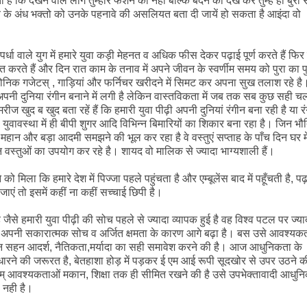
 है कि देखने वाले लोग तुम्हारे फैशन को नही बल्कि बदन को देख कर तुम्हें ही बुर
चात्य के अंध भक्तो को उनके पहनावे की असलियत बता दी जायें हो सकता है आइंदा वो
ाले युग में हमारे युवा कड़ी मेहनत व अधिक फीस देकर पढ़ाई पूर्ण करते हैं फिर
त करते हैं और दिन रात काम के तनाव में अपने जीवन के स्वर्णीम समय को पुरा का प
ट्रोनिक गजेटस् , गाड़ियां और फर्निचर खरीदने में सिमट कर अपना सुख तलाश रहे है
पनी दुनिया रंगीन बनाने में लगी है लेकिन वास्तविकता में जब तक सब कुछ सही च
ज खुद ब खुद बता रहें हैं कि हमारी युवा पीढ़ी अपनी दुनियां रंगीन बना रही है या र
युवावस्था में ही बीपी शुगर आदि विभिन्न बिमारियों का शिकार बना रहा है। जिन भ
 महान और बड़ा आदमी समझने की भूल कर रहा है वे वस्तुएं सप्ताह के पाँच दिन घर मे
 उन वस्तुओं का उपयोग कर रहे है। शायद वो मालिक से ज्यादा भाग्यशाली हैं।
कि हमारे देश में पिज्जा पहले पहुंचता है और एम्बूलेंस बाद में पहूँचती है, प
ाएं तो इसमें कहीं ना कहीं सच्चाई छिपी है।
 हमारी युवा पीढ़ी की सोच पहले से ज्यादा व्यापक हुई है वह विश्व पटल पर ज्या
अपनी सकारात्मक सोच व अर्जित क्षमता के कारण आगे बढ़ा है। बस उसे आवश्यकत
 सहन आदर्श, नैतिकता,मर्यादा का सही समावेश करने की है। आज आधुनिकता के
ुधारने की जरूरत है, बेतहाशा होड़ में पड़कर ई एम आई रूपी सूदखोर से उपर उठने क
 आवश्यकताओं मकान, शिक्षा तक ही सीमित रखने की है उसे उपभेक्तावादी आधुन
 नही है।