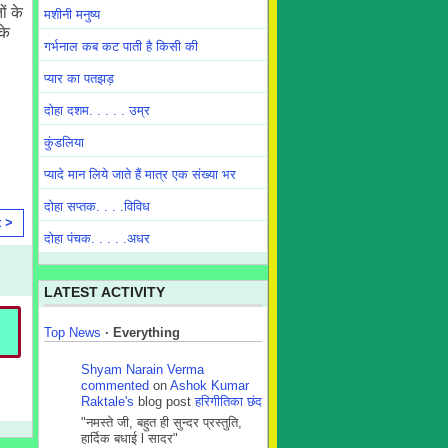
ं के
मशीनी मनुष्य
के
गर्भनाल कब कट पाती है किसी की
प्यार का पतझड़
दोहा दशम. . . . . उम्र
कुंडलिया
प्यादे मान लिये जाते हैं मात्र एक संख्या भर
दोहा सप्तक. . . .विविध
t >
दोहा पंचक. . . . .अधर
LATEST ACTIVITY
Top News
·
Everything
Shyam Narain Verma
commented
on
Ashok Kumar
Raktale's
blog post
हरिगीतिका छंद
"नमस्ते जी, बहुत ही सुन्दर प्रस्तुति,
हार्दिक बधाई l सादर"