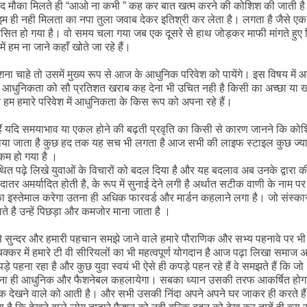
के बाद मौका मिलते ही “आओ ना कभी ” कह कर बात खत्म करने की कोशिश की जाती ह
म ही नही मिलता का नपा तुला जवाब देकर इतिश्री कर लेता है। लगता है जैसे एक
सित हो गया है। वो समय चला गया जब एक दूसरे से हाथ जोड़कर माफी मांगते हुए 
 हम ना जाने कहाँ खोते जा रहे हैं।
े तो उसमें मुख्य रूप से आज के आधुनिक परिवेश को पायेंगे। इस विषय में आ
कि आधुनिकता को सौ प्रतिशत खराब कह देना भी उचित नही है किसी का अच्छा या 
ि हम हमारे परिवेश में आधुनिकता के किस रूप को अपना रहे हैं।
ि समयाभाव या एकल होने की बढ़ती प्रवृति का किसी से कारण जानने कि को
ाया जाता है कुछ हद तक यह सच भी लगता है आज सभी की लाइफ स्टाइल कुछ ज्या
 कम हो गया है ।
पढ़े लिखे युवाओं के विचारों को बदल दिया है और यह बदलाव अब उनके द्वारा क
ातर अमर्यादित होती है, के रूप में सुनाई देने लगी है अर्थात सटीक वाणी के नाम पर
 का इस्तेमाल करेगा उतना ही अधिक फारवर्ड और मार्डन कहलाने लगा है। जो संस्का
े है उन्हें पिछड़ा और कमजोर माना जाता है ।
दर और हमारी पहचान समझे जाने वाले हमारे पौराणिक और सभ्य पहनावे पर भी
चक्कर में हमारे टी वी सीरियलों का भी महत्वपूर्ण योगदान है आज पढ़ा लिखा समाज 
़े पहना रहा है और कुछ युवा स्वयं भी ऐसे ही कपड़े पहन रहे हैं वे समझते हैं कि जो
उतना ही आधुनिक और फैशनेबल कहलायेगा। सबका ध्यान उसकी तरफ आकर्षित होग
कि देखने वाले को आती है। और सभी उसकी निंदा अपने अपने घर जाकर ही करते हैं