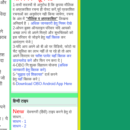
ै और
1-सभी सदस्यों से अनुरोध है कि कृपया मौलिक
व अप्रकाशित रचना ही पोस्ट करें,पूर्व प्रकाशित
विदा
रचनाओं का अनुमोदन नही किया जायेगा, रचना
के अंत में
"मौलिक व अप्रकाशित"
लिखना
अनिवार्य है ।
अधिक जानकारी हेतु नियम देखे
2-ओपन बुक्स ऑनलाइन परिवार यदि आपको
गे
अच्छा लगा तो अपने मित्रो और शुभचिंतको को
खराब
इस परिवार से जोड़ने हेतु
यहाँ क्लिक
कर
आमंत्रण भेजे |
3-यदि आप अपने ओ बी ओ पर विडियो, फोटो या
चैट सुविधा का लाभ नहीं ले पा रहे हो तो आप
शिश
अपने सिस्टम पर
फ्लैश प्लयेर यहाँ क्लिक कर
दा
डाउनलोड करे
और फिर रन करा दे |
4-OBO नि:शुल्क विज्ञापन योजना
(अधिक
जानकारी हेतु क्लिक करे)
ी
5-"
सुझाव एवं शिकायत
" दर्ज करने
 जो
हेतु
यहाँ
क्लिक करे |
री
6-
Download OBO Android App Here
हिन्दी टाइप
अपने
New
देवनागरी (हिंदी) टाइप करने हेतु दो
साधन...
ा। ये
साधन - 1
,
साधन - 2