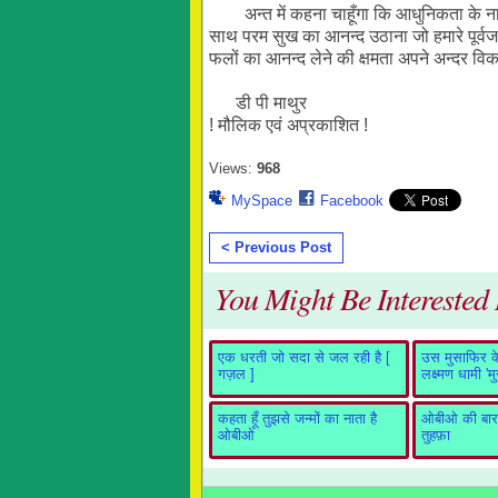
अन्त में कहना चाहूँगा कि आधुनिकता के नाम पर 
साथ परम सुख का आनन्द उठाना जो हमारे पूर्वज
फलों का आनन्द लेने की क्षमता अपने अन्दर व
डी पी माथुर
! मौलिक एवं अप्रकाशित !
Views:
968
MySpace
Facebook
< Previous Post
You Might Be Interested I
एक धरती जो सदा से जल रही है [
उस मुसाफिर के 
गज़ल ]
लक्ष्मण धामी 'म
कहता हूँ तुझसे जन्मों का नाता है
ओबीओ की बारह
ओबीओ
तुहफ़ा