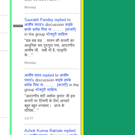
Monday
Saurabh Pandey
replied
to
आशीष यादव's
discussion
कइके
सदस्य टीम प्रबंधन
हमके ब्लाॅक पिया ना …….. (कजरी)
in the group
भोजपुरी साहित्य
"वाह वाह वाह .. सावन की कजरी का
आधुनिक रूप गुदगुदा गया, आदरणीय
आशीष जी. सही भी है, प्रकृति
के…"
Monday
आशीष यादव
replied
to
आशीष
यादव's
discussion
कइके हमके
ब्लाॅक पिया ना …….. (कजरी)
in the
group
भोजपुरी साहित्य
"आदरणीय श्री अशोक कुमार जी इस
कजरी पर टिप्पणी के लिए आपको
बहुत बहुत धन्यवाद। आज के
परिवेश…"
Jul 27
Ashok Kumar Raktale
replied