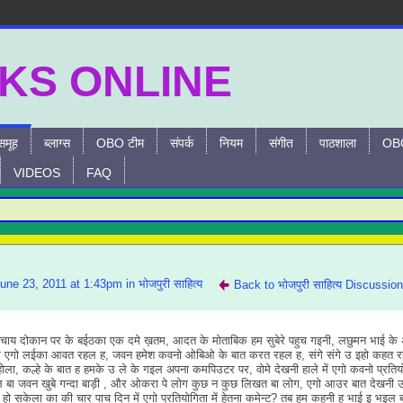
समूह
ब्लाग्स
OBO टीम
संपर्क
नियम
संगीत
पाठशाला
OBO
VIDEOS
FAQ
une 23, 2011 at 1:43pm in
भोजपुरी साहित्य
Back to भोजपुरी साहित्य Discussio
चाय दोकान पर के बईठका एक दमे ख़तम, आदत के मोताबिक हम सुबेरे पहुच गइनी, लछुमन भाई के 
 से एगो लईका आवत रहल ह, जवन हमेश कवनो ओबिओ के बात करत रहल ह, संगे संगे उ इहो कहत 
होला, कल्हे के बात ह हमके उ ले के गइल अपना कमपिउटर पर, वोमे देखनी हाले में एगो कवनो प्रतिय
ल बा जवन खुबे गन्दा बाड़ी , और ओकरा पे लोग कुछ न कुछ लिखत बा लोग, एगो आउर बात देखनी 
 हो सकेला का की चार पाच दिन में एगो प्रतियोगिता में हेतना कमेन्ट? तब हम कहनी ह भाई इ भइल ब