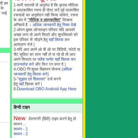
जी हम
1-सभी सदस्यों से अनुरोध है कि कृपया मौलिक
 के
व अप्रकाशित रचना ही पोस्ट करें,पूर्व प्रकाशित
ा भाई
रचनाओं का अनुमोदन नही किया जायेगा, रचना
के अंत में
"मौलिक व अप्रकाशित"
लिखना
अनिवार्य है ।
अधिक जानकारी हेतु नियम देखे
2-ओपन बुक्स ऑनलाइन परिवार यदि आपको
अच्छा लगा तो अपने मित्रो और शुभचिंतको को
इस परिवार से जोड़ने हेतु
यहाँ क्लिक
कर
आमंत्रण भेजे |
3-यदि आप अपने ओ बी ओ पर विडियो, फोटो या
चैट सुविधा का लाभ नहीं ले पा रहे हो तो आप
अपने सिस्टम पर
फ्लैश प्लयेर यहाँ क्लिक कर
डाउनलोड करे
और फिर रन करा दे |
4-OBO नि:शुल्क विज्ञापन योजना
(अधिक
जानकारी हेतु क्लिक करे)
5-"
सुझाव एवं शिकायत
" दर्ज करने
हेतु
यहाँ
क्लिक करे |
6-
Download OBO Android App Here
हिन्दी टाइप
New
देवनागरी (हिंदी) टाइप करने हेतु दो
साधन...
साधन - 1
साधन - 2