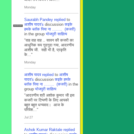
Monday
Saurabh Pandey
replied
to
आशीष यादव's
discussion
कइके
सदस्य टीम प्रबंधन
हमके ब्लाॅक पिया ना …….. (कजरी)
in the group
भोजपुरी साहित्य
"वाह वाह वाह .. सावन की कजरी का
आधुनिक रूप गुदगुदा गया, आदरणीय
आशीष जी. सही भी है, प्रकृति
के…"
Monday
आशीष यादव
replied
to
आशीष
यादव's
discussion
कइके हमके
ब्लाॅक पिया ना …….. (कजरी)
in the
group
भोजपुरी साहित्य
"आदरणीय श्री अशोक कुमार जी इस
कजरी पर टिप्पणी के लिए आपको
बहुत बहुत धन्यवाद। आज के
परिवेश…"
Jul 27
Ashok Kumar Raktale
replied