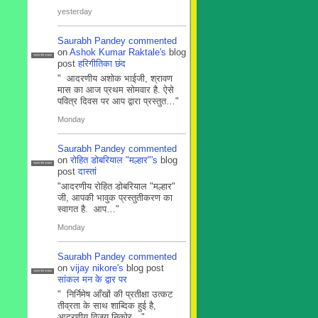
yesterday
Saurabh Pandey
commented
on
Ashok Kumar Raktale's
blog
सदस्य टीम प्रबंधन
post
हरिगीतिका छंद
" आदरणीय अशोक भाईजी, श्रावण
मास का आज प्रथम सोमवार है. ऐसे
पवित्र दिवस पर आप द्वारा प्रस्तुत…"
Monday
Saurabh Pandey
commented
on
रोहित डोबरियाल "मल्हार"'s
blog
सदस्य टीम प्रबंधन
post
दास्तां
"आदरणीय रोहित डोबरियाल "मल्हार"
जी, आपकी भावुक प्रस्तुतीकरण का
स्वागत है. आप…"
Monday
Saurabh Pandey
commented
on
vijay nikore's
blog post
सदस्य टीम प्रबंधन
सांकल मन के द्वार पर
" निर्निमेष आँखों की प्रतीक्षा उत्कट
तीव्रता के साथ शाब्दिक हुई है,
आदरणीय विजय निकोर…"