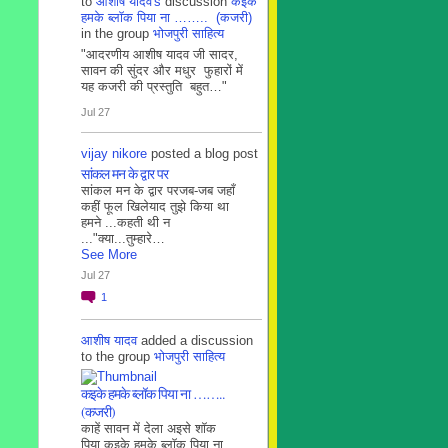
to
आशीष यादव's
discussion
कइके
हमके ब्लाॅक पिया ना …….. (कजरी)
in the group
भोजपुरी साहित्य
"आदरणीय आशीष यादव जी सादर,
सावन की सुंदर और मधुर फुहारों में
यह कजरी की प्रस्तुति बहुत…"
Jul 27
vijay nikore
posted a blog post
सांकल मन के द्वार पर
सांकल मन के द्वार परजब-जब जहाँ
कहीं फूल खिलेयाद तुझे किया था
हमने ...कहती थी न
..."क्या...तुम्हारे…
See More
Jul 27
1
आशीष यादव
added a discussion
to the group
भोजपुरी साहित्य
कइके हमके ब्लाॅक पिया ना ……..
(कजरी)
काहें सावन में देला अइसे शॉक
पिया कइके हमके ब्लाॅक पिया ना