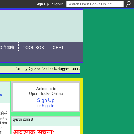
Sign Up
Sign In
 मे खोजे
TOOL BOX
CHAT
For any Query/Feedback/Suggestion related to OBO, please contact:- ad
Welcome to
Open Books Online
ns
Sign Up
or
Sign In
अकेले
रहल ह
कृपया ध्यान दे...
ोगिता
उहा
आवश्यक सूचना:-
ा