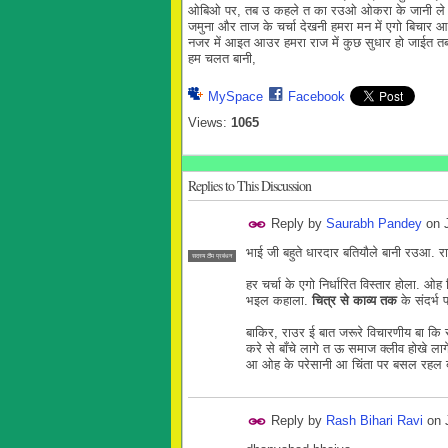
ओबिओ पर, तब उ कहले त का रउओ ओकरा के जानी ले , ह
जमुना और ताज के चर्चा देखनी हमरा मन में एगो बिचार 
नजर में आइत आउर हमरा राज में कुछ सुधार हो जाईत त
हम
चलत
बानी,
MySpace
Facebook
Views:
1065
Replies to This Discussion
Reply by
Saurabh Pandey
on
भाई जी बहुते धारदार बतियौले बानी रउआ. र
सदस्य टीम प्रबंधन
हर चर्चा के एगो निर्धारित विस्तार होला. 
भइल कहाला.
चित्र से काव्य तक
के संदर्भ 
बाकिर, राउर ई बात जरूरे विचारणीय बा कि
करे से बाँचे लागे त ऊ समाज क्लीव होखे ला
आ ओह के परेसानी आ चिंता पर बसल रहल बा
Reply by
Rash Bihari Ravi
on