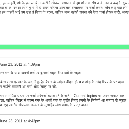
म कहनी, ओ के हम जनबे ना करीले ओकरा स्थापना से हम ओकरा संगे बानी, तब उ कहले, गुरु 
आवत बा की रउआ लोग यु पी में हो रहल महिला अत्याचार बलात्कार पर चर्चा करती लोग त इ बात लोग
ब हम कहनी भाई हम उहा ई बिषय के रखब, बाकिर बोल नईखी सकत की ऐपर चर्चा होखबे करी, अच्छ
June 23, 2011 at 4:39pm
ाउर मन के धारा कवनी तर्ज़ पर दुलकी भइल बीया कहे के नइखे.
ओह विस्तार आ प्रसार के ज़द में कुल्हि विचार के लीहल-दीहल होखो त ओह के ओह विषय के पर बहस
पर सउँसे बतकही आ चर्चा ओह चित्र पर रहे.
 सम-सामयिक घटना पर चर्चा-परिचर्चा चलत रहे के चाहीं. Current topics पर जवन समाज बात
गेला. बाकिर
चित्र से काव्य तक
के अबहीं तक के कुल्हि चित्र हमनी के जिनिगी आ समाज से जूड़ल
. एह खातिर संचालक मण्डल के मुसाहिब लोग बधाई के पात्र बाड़न.
June 23, 2011 at 4:43pm