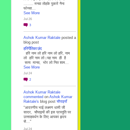
…….. मनवा तोहके पुकारे नैना
फोनवा…
See More
Jul 26
3
Ashok Kumar Raktale
posted a
blog post
हरिगीतिका छंद
हरि नाम लो हरि नाम लो हरि, नाम
लो हरि नाम लो।यह नाम ही है
सत्य मानव, भोर लो नित शाम…
See More
Jul 24
2
Ashok Kumar Raktale
commented
on
Ashok Kumar
Raktale's
blog post
चौपाइयाँ
"आदरणीय भाई लक्ष्मण धामी जी
सादर, चौपाइयों की इस प्रस्तुति पर
उत्साहवर्धन के लिए आपका हृदय
से…"
Jul 24