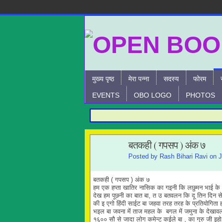
मुख्य पृष्ठ
मेरा पन्ना
सदस्य
फोरम
EVENTS
OBO LOGO
PHOTOS
बतकही ( गपसप ) अंक ७
Posted by
Rash Bihari Ravi
on J
बतकही ( गपसप ) अंक ७
हम एक हप्ता खातिर नासिक का गइनी कि लछुमन भाई के 
देख हम पूछनी का बात बा, त उ बतवलन कि दू तिन दिन
की इ एगो हिंदी साईट बा जहवा तरह तरह के प्रतियोगिता 
भइल बा जवना में ताज महल के बगल में जमुना के देखाव
१६०० सौ से जादा लोग कमेन्ट कईले बा , का गुरु जी इहो