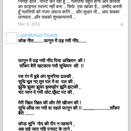
निगाह डाले , पोस्ट कर रही हूँ ... गलतियाँ बहुत होंगी और कविता
का फ़ाइनल स्वरुप नहीं बना .. सिर्फ एक खाका है... उम्मीद करती
हूँ गलतियों को नजर अंदाज करेंगे ... और सुधार भी... आप सबका
धन्यवाद ..और सबको शुभकामनायें ..
Mar 6, 2011
4
Lalit Mohan Trivedi
लोक गीत.........
फागुन में उड़ गयी नींद.......
फागुन में उड़ गयी नींद पिया अखियन की !
साँकर बैरी खटकाय गयौ सुधियन की !!
रस रंग में डूबे अंग चुनरिया ढलकी .
सुधि भूल गए तुम पल में वा पल की ,
झुकि झुका झुका झकझोर झूमि झटकी ,
चट पवन दे गयी ओट,घूँघट पट की ,
मेरी खिल खिल की और तेरे खीजन की
!
सुधि आँख भर गयी वा पहले फागुन की !! ,,,,,,,,,,............,साँकर
बैरी ........
कोऊ
सूनि गोद की पीर न पहचाने ,
अब सहे जात नहि पनघट के ताने ,