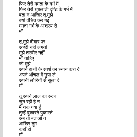
फिर तेरी ममता के गर्भ में
फिर तेरी धुंधलाती दृष्टि के गर्भ में
बता न आखिर तू मुझे
क्यों वंचित कर गई
ममता गर्भ के आश्रय से
माँ
तू मुझे दीवार पर
अच्छी नहीं लगती
मुझे तस्वीर नहीं
माँ चाहिए
जो मुझे
अपने हाथों के स्पर्श का स्नान करा दे
अपने आँचल में छुपा ले
अपनी लोरियों से सुला दे
माँ
तू अपने लाल का रुदन
सुन रही है न
मैं थक गया हूँ
तुम्हें पुकारते पुकारते
अब तो बताओं न
आखिर तुम
कहाँ हो
माँ