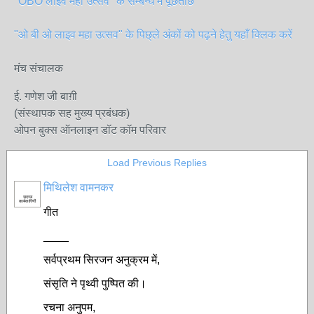
"OBO लाइव महा उत्सव" के सम्बन्ध मे पूछताछ
"ओ बी ओ लाइव महा उत्सव" के पिछ्ले अंकों को पढ़ने हेतु यहाँ क्लिक करें
मंच संचालक
ई. गणेश जी बाग़ी
(संस्थापक सह मुख्य प्रबंधक)
ओपन बुक्स ऑनलाइन डॉट कॉम परिवार
Load Previous Replies
मिथिलेश वामनकर
सदस्य
कार्यकारिणी
गीत
____
सर्वप्रथम सिरजन अनुक्रम में,
संसृति ने पृथ्वी पुष्पित की।
रचना अनुपम,