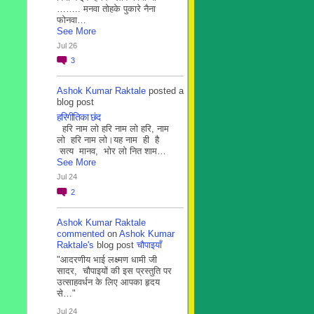
…….. मनवा तोहके पुकारे नैना
फोनवा…
See More
Jul 26
3
Ashok Kumar Raktale
posted a
blog post
हरिगीतिका छंद
हरि नाम लो हरि नाम लो हरि, नाम
लो हरि नाम लो।यह नाम ही है
सत्य मानव, भोर लो नित शाम…
See More
Jul 24
2
Ashok Kumar Raktale
commented
on
Ashok Kumar
Raktale's
blog post
चौपाइयाँ
"आदरणीय भाई लक्ष्मण धामी जी
सादर, चौपाइयों की इस प्रस्तुति पर
उत्साहवर्धन के लिए आपका हृदय
से…"
Jul 24