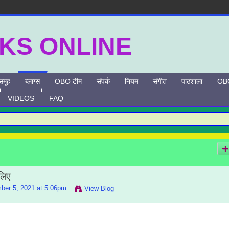
समूह
ब्लाग्स
OBO टीम
संपर्क
नियम
संगीत
पाठशाला
OBO
VIDEOS
FAQ
 लिए
er 5, 2021 at 5:06pm
View Blog