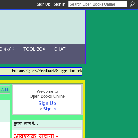
Sign Up
Sign In
 मे खोजे
TOOL BOX
CHAT
For any Query/Feedback/Suggestion related to OBO, please contact:- admi
Add
Welcome to
Open Books Online
Sign Up
or
Sign In
कृपया ध्यान दे...
आवश्यक सूचना:-