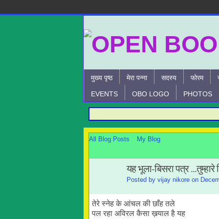
मुख्य पृष्ठ
मेरा पन्ना
सदस्य
फोरम
EVENTS
OBO LOGO
PHOTOS
All Blog Posts
My Blog
यह भूला-बिसरा पत्र ...तुम्हारे
Posted by
vijay nikore
on Decemb
तेरे स्नेह के आंचल की छाँह तले
पल रहा अविरल कैसा ख़याल है यह