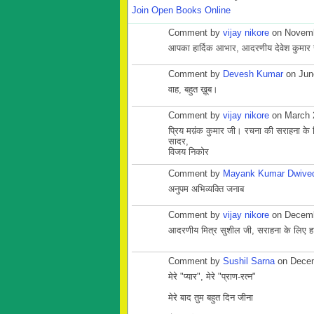
Join Open Books Online
Comment by
vijay nikore
on Novemb
आपका हार्दिक आभार, आदरणीय देवेश कुमार
Comment by
Devesh Kumar
on Jun
वाह, बहुत ख़ूब।
Comment by
vijay nikore
on March 
प्रिय मय़ंक कुमार जी। रचना की सराहना क
सादर,
विजय निकोर
Comment by
Mayank Kumar Dwive
अनुपम अभिव्यक्ति जनाब
Comment by
vijay nikore
on Decemb
आदरणीय मित्र सुशील जी, सराहना के लिए ह
Comment by
Sushil Sarna
on Decem
मेरे "प्यार", मेरे "प्राण-रत्न"
मेरे बाद तुम बहुत दिन जीना