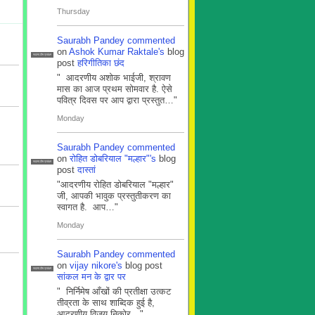
Thursday
Saurabh Pandey
commented
on
Ashok Kumar Raktale's
blog
सदस्य टीम प्रबंधन
post
हरिगीतिका छंद
" आदरणीय अशोक भाईजी, श्रावण
मास का आज प्रथम सोमवार है. ऐसे
पवित्र दिवस पर आप द्वारा प्रस्तुत…"
Monday
Saurabh Pandey
commented
on
रोहित डोबरियाल "मल्हार"'s
blog
सदस्य टीम प्रबंधन
post
दास्तां
"आदरणीय रोहित डोबरियाल "मल्हार"
जी, आपकी भावुक प्रस्तुतीकरण का
स्वागत है. आप…"
Monday
Saurabh Pandey
commented
on
vijay nikore's
blog post
सदस्य टीम प्रबंधन
सांकल मन के द्वार पर
" निर्निमेष आँखों की प्रतीक्षा उत्कट
तीव्रता के साथ शाब्दिक हुई है,
आदरणीय विजय निकोर…"