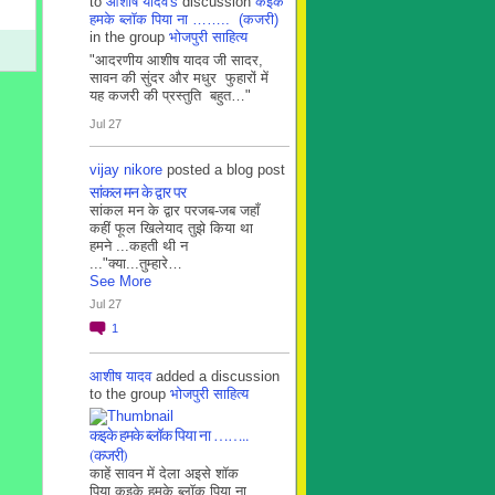
to
आशीष यादव's
discussion
कइके
हमके ब्लाॅक पिया ना …….. (कजरी)
in the group
भोजपुरी साहित्य
"आदरणीय आशीष यादव जी सादर,
सावन की सुंदर और मधुर फुहारों में
यह कजरी की प्रस्तुति बहुत…"
Jul 27
vijay nikore
posted a blog post
सांकल मन के द्वार पर
सांकल मन के द्वार परजब-जब जहाँ
कहीं फूल खिलेयाद तुझे किया था
हमने ...कहती थी न
..."क्या...तुम्हारे…
See More
Jul 27
1
आशीष यादव
added a discussion
to the group
भोजपुरी साहित्य
कइके हमके ब्लाॅक पिया ना ……..
(कजरी)
काहें सावन में देला अइसे शॉक
पिया कइके हमके ब्लाॅक पिया ना