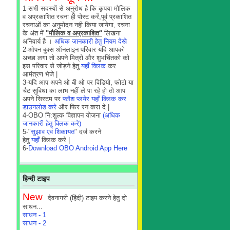
1-सभी सदस्यों से अनुरोध है कि कृपया मौलिक
व अप्रकाशित रचना ही पोस्ट करें,पूर्व प्रकाशित
रचनाओं का अनुमोदन नही किया जायेगा, रचना
के अंत में
"मौलिक व अप्रकाशित"
लिखना
अनिवार्य है ।
अधिक जानकारी हेतु नियम देखे
2-ओपन बुक्स ऑनलाइन परिवार यदि आपको
अच्छा लगा तो अपने मित्रो और शुभचिंतको को
इस परिवार से जोड़ने हेतु
यहाँ क्लिक
कर
आमंत्रण भेजे |
3-यदि आप अपने ओ बी ओ पर विडियो, फोटो या
चैट सुविधा का लाभ नहीं ले पा रहे हो तो आप
अपने सिस्टम पर
फ्लैश प्लयेर यहाँ क्लिक कर
डाउनलोड करे
और फिर रन करा दे |
4-OBO नि:शुल्क विज्ञापन योजना
(अधिक
जानकारी हेतु क्लिक करे)
5-"
सुझाव एवं शिकायत
" दर्ज करने
हेतु
यहाँ
क्लिक करे |
6-
Download OBO Android App Here
हिन्दी टाइप
New
देवनागरी (हिंदी) टाइप करने हेतु दो
साधन...
साधन - 1
साधन - 2