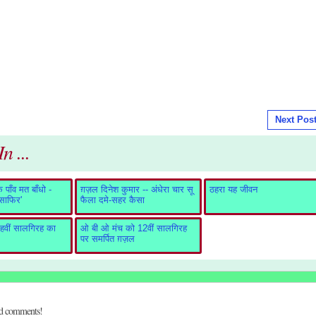
Next Pos
n ...
पाँव मत बाँधो -
ग़ज़ल दिनेश कुमार -- अंधेरा चार सू
ठहरा यह जीवन
ुसाफिर'
फैला दमे-सहर कैसा
वीं सालगिरह का
ओ बी ओ मंच को 12वीं सालगिरह
पर समर्पित ग़ज़ल
dd comments!