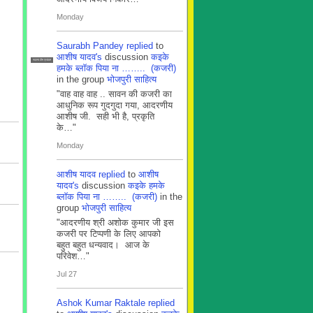
Monday
Saurabh Pandey
replied
to
आशीष यादव's
discussion
कइके
सदस्य टीम प्रबंधन
हमके ब्लाॅक पिया ना …….. (कजरी)
in the group
भोजपुरी साहित्य
"वाह वाह वाह .. सावन की कजरी का
आधुनिक रूप गुदगुदा गया, आदरणीय
आशीष जी. सही भी है, प्रकृति
के…"
Monday
आशीष यादव
replied
to
आशीष
यादव's
discussion
कइके हमके
ब्लाॅक पिया ना …….. (कजरी)
in the
group
भोजपुरी साहित्य
"आदरणीय श्री अशोक कुमार जी इस
कजरी पर टिप्पणी के लिए आपको
बहुत बहुत धन्यवाद। आज के
परिवेश…"
Jul 27
Ashok Kumar Raktale
replied