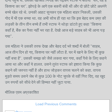
दोनों पहुंचे थे. उसकी खोजती निगाह को पढ़कर स्टाफ ने बताया "सर, वह है
किशना का घर". झोपड़े के आगे एक बकरी बंधी थी और दो छोटे छोटे अधनंगे
बच्चे खेल रहे थे. उनकी आहट सुनकर एक महिला बाहर निकली, उसकी
गोद में भी एक बच्चा था. वह अभी सोच ही रहा था कि इस बेहद कम उम्र की
लड़की के तीन तीन बच्चे हैं तभी स्टाफ ने थोड़ा डांटते हुए कहा "किशना
कहाँ है, बैंक का पैसा नहीं भर रहा है. देखो आज बड़े साहब को भी आना पड़
गया".
उस महिला ने उसकी तरफ देखा और बेहद दर्द भरे शब्दों में बोली "साहब,
आज तीन दिन हो गए, किशना घर नहीं लौटा है. घर में खाने के लिए भी कुछ
नहीं बचा है". उसकी समझ को जैसे लकवा मार गया, कहाँ पैसे के लिए कहने
आया था और कहाँ ये हालत. उसने तुरंत स्टाफ को इशारा किया कि कुछ
कहने की जरुरत नहीं है और हाथ जोड़कर वापस चलने को कहा. वापस
मुड़ते समय उसने जेब से कुछ 100 के नोट चुपके से वहीं गिरा दिए, वह खुद
उन रुपयों को सीधे देने की हिम्मत नहीं जुटा पाया.
मौलिक एवम अप्रकाशित
Load Previous Comments