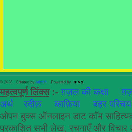
© 2026 Created by
Admin
. Powered by
महत्वपूर्ण लिंक्स
:-
ग़ज़ल की कक्षा
ग़ज़
अर्थ
रदीफ़
काफ़िया
बहर परिचय
ओपन बुक्स ऑनलाइन डाट कॉम साहित्यकार
प्रकाशित सभी लेख, रचनाएँ और विचार उ