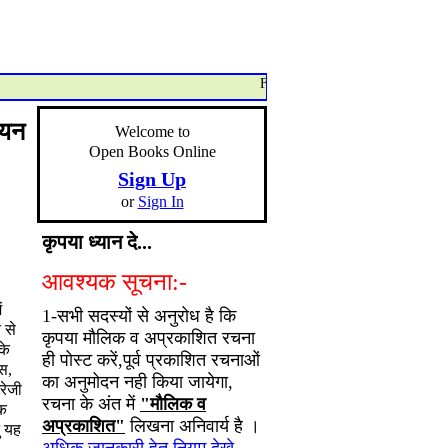
For any Query/Feedback/Suggestio
ायन
Welcome to
Open Books Online
Sign Up
or
Sign In
कृपया ध्यान दे...
आवश्यक सूचना:-
ं
1-सभी सदस्यों से अनुरोध है कि
 से
कृपया मौलिक व अप्रकाशित रचना
के
ही पोस्ट करें,पूर्व प्रकाशित रचनाओं
रस,
का अनुमोदन नही किया जायेगा,
रेजी
रचना के अंत में
"मौलिक व
एक
अप्रकाशित"
लिखना अनिवार्य है ।
ु यह