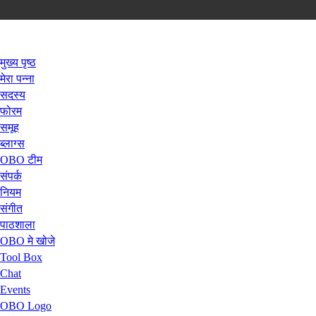
मुख्य पृष्ठ
मेरा पन्ना
सदस्य
फोरम
समूह
ब्लाग्स
OBO टीम
संपर्क
नियम
संगीत
पाठशाला
OBO मे खोजे
Tool Box
Chat
Events
OBO Logo