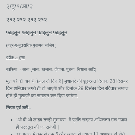
२/हु/१/आ/२
२१२ २१२ २१२ २१२
फाइलुन फाइलुन फाइलुन फाइलुन
(बह्र-ए-मुतदारिक मुसम्मन सालिम )
रदीफ़ :- हुआ
काफिया :- आना (जाना, खज़ाना, दीवाना, पुराना, निशाना आदि)
मुशायरे की अवधि केवल दो दिन है
| मुशायरे की शुरुआत दिनाकं 28 दिसंबर
दिन शनिवार
लगते ही हो जाएगी और दिनांक 29
दिसंबर दिन रविवार
समाप्त
होते ही मुशायरे का समापन कर दिया जायेगा.
नियम एवं शर्तें:-
"
ओ बी ओ लाइव तरही मुशायरा" में प्रति सदस्य अधिकतम एक ग़ज़ल
ही प्रस्तुत की जा सकेगी |
एक ग़ज़ल में कम से कम 5 और ज्यादा से ज्यादा 11 अशआर ही होने