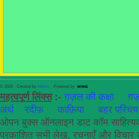
© 2026 Created by
Admin
. Powered by
महत्वपूर्ण लिंक्स
:-
ग़ज़ल की कक्षा
ग़ज़
अर्थ
रदीफ़
काफ़िया
बहर परिचय
ओपन बुक्स ऑनलाइन डाट कॉम साहित्यकार
प्रकाशित सभी लेख, रचनाएँ और विचार उ