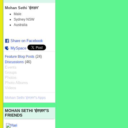
Mohan Sethi 'इंतज़ार'
Male
Sydney NSW
Australia
Share on Facebook
MySpace
(24)
Feature Blog Posts
(46)
Discussions
Events
Groups
Photos
Photo Albums
Videos
Mohan Sethi 'इंतज़ार''s Apps
MOHAN SETHI 'इंतज़ार''S
FRIENDS