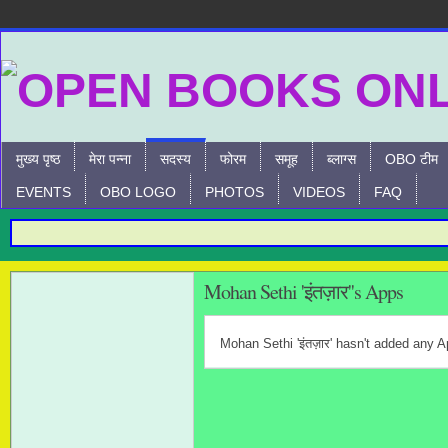
मुख्य पृष्ठ
मेरा पन्ना
सदस्य
फोरम
समूह
ब्लाग्स
OBO टीम
EVENTS
OBO LOGO
PHOTOS
VIDEOS
FAQ
Mohan Sethi 'इंतज़ार''s Apps
Mohan Sethi 'इंतज़ार' hasn't added any A