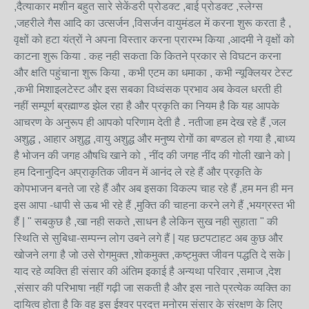
,दैत्याकार मशीन बहुत सारे सेकेंडरी प्रोडक्ट ,बाई प्रोडक्ट ,स्लेग्स
,जहरीले गैस आदि का उत्सर्जन ,विसर्जन वायुमंडल में करना शुरू करता है ,
वृक्षों को हटा यंत्रों ने अपना विस्तार करना प्रारम्भ किया ,आदमी ने वृक्षों को
काटना शुरू किया . कह नही सकता कि कितने प्रकार से विघटन करना
और क्षति पहुंचाना शुरू किया , कभी एटम का धमाका , कभी न्यूक्लियर टेस्ट
,कभी मिशाइलटेस्ट और इस सबका विध्वंसक प्रभाव अब केवल धरती ही
नहीं सम्पूर्ण ब्रह्माण्ड झेल रहा है और प्रकृति का नियम है कि यह आपके
आचरण के अनुरूप ही आपको परिणाम देती है . नतीजा हम देख रहे हैं ,जल
अशुद्ध , आहार अशुद्ध ,वायु अशुद्ध और मनुष्य रोगों का बण्डल हो गया है ,बाध्य
है भोजन की जगह औषधि खाने को , नींद की जगह नींद की गोली खाने को |
हम दिनानुदिन अप्राकृतिक जीवन में आनंद ले रहे हैं और प्रकृति के
कोपभाजन बनते जा रहे हैं और अब इसका विकल्प चाह रहे हैं ,हम मन ही मन
इस आपा -धापी से ऊब भी रहे हैं ,मुक्ति की चाहना करने लगे हैं ,भयग्रस्त भी
हैं | " सबकुछ है ,खा नही सकते ,साधन है लेकिन सुख नही सुहाता " की
स्थिति से सुबिधा-सम्पन्न लोग उबने लगे हैं | यह छटपटाहट अब कुछ और
खोजने लगा है जो उसे रोगमुक्त ,शोकमुक्त ,कष्ट्मुक्त जीवन पद्धति दे सके |
याद रहे व्यक्ति ही संसार की अंतिम इकाई है अन्यथा परिवार ,समाज ,देश
,संसार की परिभाषा नहीं गढ़ी जा सकती है और इस नाते प्रत्येक व्यक्ति का
दायित्व होता है कि वह इस ईश्वर प्रदत्त मनोरम संसार के संरक्षण के लिए