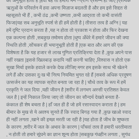
की अनुभूति होती है |हवा बहे तो हमारा मन –प्राण प्रसन्न हो जाए |प्रत्येक
ऋतुओं के परिवर्तन में हवा अपना मिज़ाज बदलती है और हम इसे सिद्दत से
महसूसते भी हैं , कभी ठंढ ,कभी उष्णता ,कभी आद्रता तो कभी वासंती
फिजा|यह सब अनुभूति स्पर्श से ही हमें होती है | तीसरा तत्व है अग्नि | यह
हमें दृष्टि प्रदान करता है ,यह न होता तो प्रकाश न होता और फिर देखना
एक कल्पना होती ,सबकुछ तमोमय होता |धुप्प अँधेरे में हमारे जीवन की क्या
स्थिति होती ,सोंचकर ही भयानुभूती होती है |एक बात और आग की एक
विशेषता है कि यह हजार से लाख गुणित प्रतिक्रिया देता है ,कुछ अपने पास
नहीं रखता |इससे खिलबाड़ कदापि नहीं करनी चाहिए ,विश्वास न होतो एक
सुखा मिर्चा इसके हवाले करके देख लीजिए मगर हम इसके साथ भी खेलने
लगे हैं और उसका दुःख भी नित्य नियमित भुगत रहे हैं |सबसे अधिक प्रदुषण
उत्सर्जन का यह व्यापक स्रोत बनता जा रहा है | चौथे तत्व के रूप में हमें
प्रकृति ने जल दिया ,यही जीवन है |शरीर में लगभग अस्सी प्रतिशत केवल
जल है | इन्हें निकाल लिया जाए तो जीवन का सौन्दर्य देखते बनता है-
कंकाल ही शेष बचता है | हाँ जल ही है जो हमें रसास्वादन कराता है | हम
बीमार के मुख से ये अवश्य सुनते हैं कि स्वाद बिगड़ गया है ,कुछ खाओ स्वाद
ही नहीं लगता ,खाने की इच्छा मरती जा रही है |यह होता है जीभ के शुष्कता
के कारण ,शरीर में जल के अभाव के कारण | पाँचवां तत्व है हमारी धरतीमाता
, न होती तो हमारे सूंघने का ज्ञान शून्य होता |सबकुछ गंधहीन लगता , सुगंध