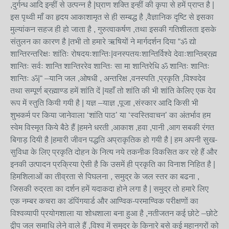
,दुर्गन्ध आदि इन्हीं से उत्पन्न है |घ्राण शक्ति इन्हीं की कृपा से हमें प्राप्त है |
इस पृथ्वी माँ का हृदय आकाशामृत से ही सम्बद्ध है ,वैज्ञानिक दृष्टि से इसका
मुल्यांकन सहज ही हो जाता है , गुरुत्वाकर्षण ,तथा इसकी गतिशीलता इसके
संतुलन का कारण है |तभी तो हमारे ऋषियों ने मार्गदर्शन दिया “ॐ द्यो
शान्तिरन्तरिक्षः शांतिः रोषदयःशान्तिः|वनस्पतयःशान्तिर्विश्वे देवाःशान्तिब्रह्म
शान्तिः सर्वः शान्ति शान्तिररेव शान्तिः सा मा शान्तिरेधि ॐ शान्तिः शान्तिः
शान्तिः ॐ|“ –यानि जल ,ओषधी , अन्तरिक्ष ,वनस्पति ,प्रकृति ,विश्वदेव
तथा सम्पूर्ण ब्रह्माण्ड हमें शांति दें |यहाँ तो शांति की भी शांति केलिए एक देव
रूप में स्तुति कियी गयी है | यज्ञ –याज्ञ ,पूजा ,संस्कार आदि किसी भी
शुभकर्म पर किया जानेवाला ‘शांति पाठ’ या ‘स्वस्तिवाचन’ का अंतर्भाव हम
स्वेम विस्मृत किये बैठे हैं |हमने धरती ,आकाश ,हवा ,पानी ,आग सबकी रंगत
बिगाड़ दियी है |हमारी जीवन पद्धति अप्राकृतिक हो गयी है | हम अपनी सुख-
सुविधा के लिए प्रकृति दोहन के नित्य नये तकनीक विकसित कर रहे हैं और
इनकी उत्पादन प्रक्रिया ऐसी है कि उसमें ही प्रकृति का विनाश निहित है |
हिमशिलाओं का तीव्रता से पिघलना , समुद्र के जल स्तर का बढना ,
जिसकी रुद्रता का दर्शन हमें यदाकदा होने लगा है | समुद्र तो हमारे लिए
एक नम्बर कचरा का डंपिंगयार्ड और आण्विक-परमाण्विक परीक्षणों का
विश्वव्यापी प्रयोगशाला या शोधशाला बना हुआ है ,नतीजतन कई छोटे –छोटे
द्वीप जल समाधि लेने वाले हैं ,विश्व में समुद्र के किनारे बसे कई महानगरों को