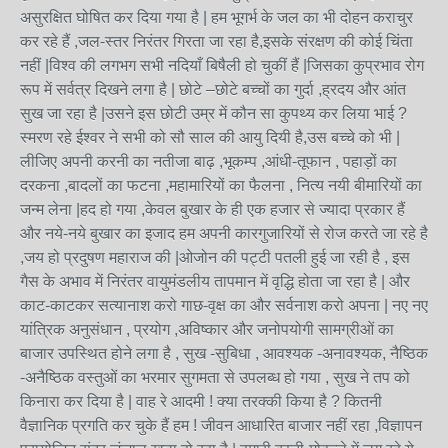
असुरक्षित घोषित कर दिया गया है | हम भूगर्भ के जल का भी दोहन कराचुर
कर रहे हैं ,जल-स्तर निरंतर गिरता जा रहा है,इसके संरक्षण की कोई चिंता
नहीं |विश्व की लगभग सभी नदियाँ बिषैली हो चुकीं हैं |जिसका कुप्रभाव रोग
रूप में सर्वत्र दिखने लगा है | छोटे –छोटे बच्चों का गुर्दा ,ह्रदय और आंत
सुख जा रहा है |उसने इस छोटी उम्र में कौन सा कुपथ्य कर लिया भाई ?
स्मरण रहे ईश्वर ने सभी को सौ साल की आयु दियी है,उस बच्चे को भी |
लीजिए अपनी करनी का नतीजा बाढ़ ,भूकम्प ,आंधी-तूफान , पहाड़ों का
दरकना ,बादलों का फटना ,महामारियों का फैलना , नित्य नयी बीमारियों का
जन्म लेना |हद हो गया ,केवल बुखार के ही एक हजार से ज्यादा प्रकार हैं
और नये-नये बुखार का इजाद हम अपनी कारगुजारियों से रोज करते जा रहे है
,जय हो प्रदुषण महाराज की |ओजोन की पट्टी पतली हुई जा रही है , इस
गैस के अभाव में निरंतर वायुमंडलीय तापमान में वृद्धि होता जा रहा है | और
काट-काटकर सत्यानाश करो गाछ-वृक्ष का और सर्वनाश करो अपना | नए नए
यांत्रिक अनुसंधान , प्रयोग ,अविष्कार और जनोपयोगी सामग्रीओं का
बाजार उपस्थित होने लगा है , सुख -सुबिधा , आवश्यक -अनावश्यक, नैष्ठिक
-अनैष्ठिक वस्तुओं का भरमार सुगमता से उपलब्ध हो गया , सुख ने तप को
किनारा कर दिया है | वाह रे आदमी ! क्या तरक्की किया है ? कितनी
वैज्ञानिक प्रगति कर चुके हैं हम ! जीवन आधारित बाजार नहीं रहा ,विज्ञापन