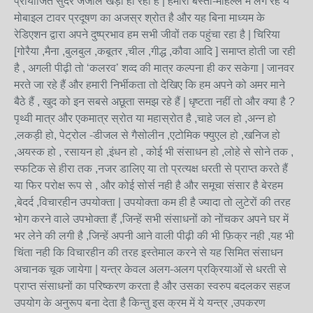
प्रायोजित सुंदर जंजाल खड़ा हो रहा है | हमारी बस्ती-मोहल्ले में लग रहे ये
मोबाइल टावर प्रदूषण का अजस्र श्रोत है और यह बिना माध्यम के
रेडिएशन द्वारा अपने दुष्प्रभाव हम सभी जीवों तक पहुंचा रहा है | चिरिया
[गोरैया ,मैना ,बुलबुल ,कबूतर ,चील ,गीद्ध ,कौवा आदि ] समाप्त होती जा रही
है , अगली पीढ़ी तो ‘कलरव’ शव्द की मात्र कल्पना ही कर सकेगा | जानवर
मरते जा रहे हैं और हमारी निर्भीकता तो देखिए कि हम अपने को अमर माने
बैठे हैं , खुद को इन सबसे अछूता समझ रहे हैं | धृष्टता नहीं तो और क्या है ?
पृथ्वी मात्र और एकमात्र स्रोत या महास्रोत है ,चाहे जल हो ,अन्न हो
,लकड़ी हो, पेट्रोल -डीजल से गैसोलीन ,एटोमिक फ्युएल हो ,खनिज हो
,अयस्क हो , रसायन हो ,इंधन हो , कोई भी संसाधन हो ,लोहे से सोने तक ,
स्फटिक से हीरा तक ,नजर डालिए या तो प्रत्यक्ष धरती से प्राप्त करते हैं
या फिर परोक्ष रूप से , और कोई सोर्स नही है और समूचा संसार है बेरहम
,बेदर्द ,विचारहीन उपयोक्ता | उपयोक्ता कम ही है ज्यादा तो लुटेरों की तरह
भोग करने वाले उपभोक्ता हैं ,जिन्हें सभी संसाधनों को नोंचकर अपने घर में
भर लेने की लगी है ,जिन्हें अपनी आने वाली पीढ़ी की भी फ़िक्र नही ,यह भी
चिंता नही कि विचारहीन की तरह इस्तेमाल करने से यह सिमित संसाधन
अचानक चूक जायेगा | यन्त्र केवल अलग-अलग प्रक्रियाओं से धरती से
प्राप्त संसाधनों का परिष्करण करता है और उसका स्वरुप बदलकर सहज
उपयोग के अनुरूप बना देता है किन्तु इस क्रम में ये यन्त्र ,उपकरण