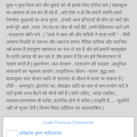
कुछ न कुछ नित्य करे और दूसरों को भी इसके लिए प्रेरित करे | संज्ञाशून्य
सा आचरण तो हम कर ही रहे हैं , आगे ऐसा न हो कि हमारी संतति हमारे
निश्चेष्ट कुकृत्यों का दण्ड भुगते , उनकी अन्य इन्द्रियाँ भी क्षीण हो जाएँ और
बच्चे गूंगे ,बहरे ,स्वाद ,रंग,गंध का बोध भी गवाँ बैठें ,उनमें बिक्षिप्तता आने लगे
, याददास्त खोने लगे , | ”लम्हे ने खता की और सदियों ने सजा पायी “ - जैसी
असाम्य स्थिति से उबरना और उबारना हमारा नैतिक दायित्व और एकनिष्ठ
धर्म बनता है |प्रदुषण महाकाल का रूप ले रहा है और हमें हमारी महामुर्खता
के प्रति आगाह भी कर रहा है ,शेष हमपर है कि हम इसे किसप्रकार से
ग्रहण करते हैं | वृक्षारोपण ,जल संरक्षण , वातावरण की स्वछता ,आधुनिक
संसाधनों का न्यूनतम उपयोग ,प्रकृतिस्थ जीवन –यापन ,शुद्ध तथा
शाकयुक्त सदा भोजन आदि तो सरलता से जीवन में लाया जा सकता है |
टीवी – कमप्यूटर ,इंटरनेट का, मोबाइल आदि का कम से कम प्रयोग करें,ये
घंटों इनके साथ बैठने की चीजें नहीं हैं | सवेरे उठिए , थोड़ा टहलिए ,
व्यायाम-प्राणायाम भी करिए ,क्रोधित होने से बचिए | प्रकृति है .... सुधरिये
नहीं तो सुधार देगी | विजय मिश्र (मौलिक एवं अप्रकाशित )
Load Previous Comments
अखिलेश कृष्ण श्रीवास्तव