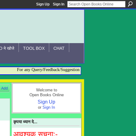
Sign Up
Sign In
 मे खोजे
TOOL BOX
CHAT
For any Query/Feedback/Suggestion related to OBO, please contact:- a
Add
Welcome to
Open Books Online
Sign Up
or
Sign In
कृपया ध्यान दे...
आवश्यक सूचना:-