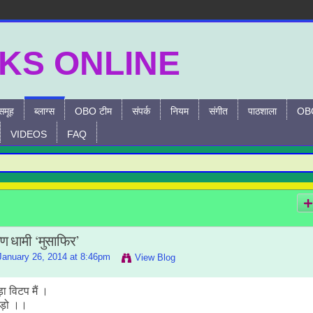
समूह
ब्लाग्स
OBO टीम
संपर्क
नियम
संगीत
पाठशाला
OBO
VIDEOS
FAQ
ष्मण धामी ‘मुसाफिर’
anuary 26, 2014 at 8:46pm
View Blog
 विटप मैं ।
ोड़ो ।।