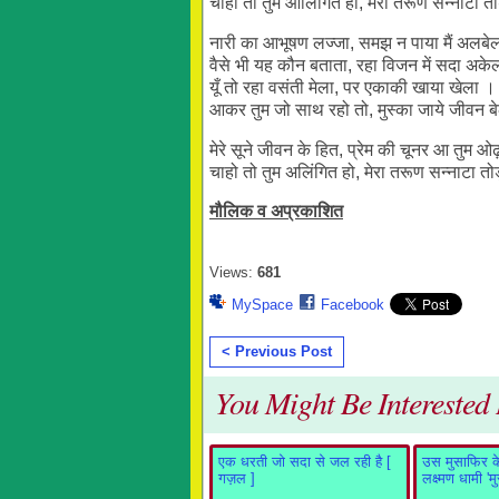
चाहों तो तुम आलिंगित हो, मेरा तरूण सन्नाटा त
नारी का आभूषण लज्जा, समझ न पाया मैं अलबे
वैसे भी यह कौन बताता, रहा विजन में सदा अके
यूँ तो रहा वसंती मेला, पर एकाकी खाया खेला ।
आकर तुम जो साथ रहो तो, मुस्का जाये जीवन ब
मेरे सूने जीवन के हित, प्रेम की चूनर आ तुम ओढ
चाहो तो तुम अलिंगित हो, मेरा तरूण सन्नाटा त
मौलिक व अप्रकाशित
Views:
681
MySpace
Facebook
< Previous Post
You Might Be Interested I
एक धरती जो सदा से जल रही है [
उस मुसाफिर के 
गज़ल ]
लक्ष्मण धामी 'म