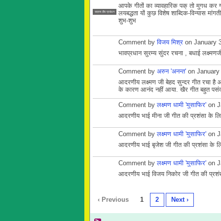
आपके गीतों का व्यावहारिक पक् तो मुगध कर गय
लयबद्धता यों कुछ विशेष शाब्दिक-विन्यास मां
सदस्य टीम प्रबंधन
शुभ-शुभ
Comment by
विजय मिश्र
on January 3
भावप्रधान सुरम्य सुंदर रचना , बधाई लक्ष्मणज
Comment by
अरुन 'अनन्त'
on January 
आदरणीय लक्ष्मण जी बेहद सुन्दर गीत रचा है 
के कारण आनंद नहीं आया. खैर गीत बहुत पसंद आ
Comment by
लक्ष्मण धामी 'मुसाफिर'
on J
आदरणीय भाई मीना जी गीत की प्रशंसा के लि
Comment by
लक्ष्मण धामी 'मुसाफिर'
on J
आदरणीय भाई बृजेश जी गीत की प्रशंसा के लि
Comment by
लक्ष्मण धामी 'मुसाफिर'
on J
आदरणीय भाई विजय निकोर जी गीत की प्रशंसा 
‹ Previous
1
2
Next ›