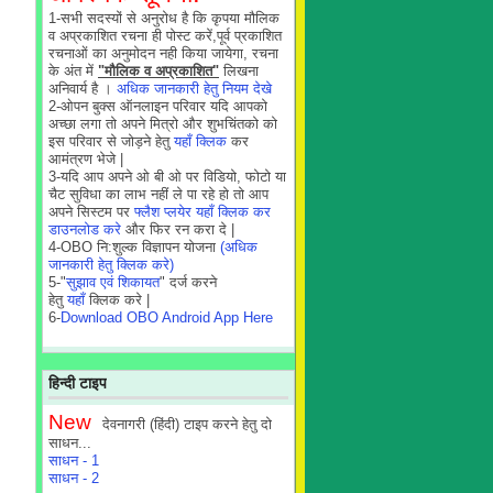
1-सभी सदस्यों से अनुरोध है कि कृपया मौलिक
व अप्रकाशित रचना ही पोस्ट करें,पूर्व प्रकाशित
रचनाओं का अनुमोदन नही किया जायेगा, रचना
के अंत में
"मौलिक व अप्रकाशित"
लिखना
अनिवार्य है ।
अधिक जानकारी हेतु नियम देखे
2-ओपन बुक्स ऑनलाइन परिवार यदि आपको
अच्छा लगा तो अपने मित्रो और शुभचिंतको को
इस परिवार से जोड़ने हेतु
यहाँ क्लिक
कर
आमंत्रण भेजे |
3-यदि आप अपने ओ बी ओ पर विडियो, फोटो या
चैट सुविधा का लाभ नहीं ले पा रहे हो तो आप
अपने सिस्टम पर
फ्लैश प्लयेर यहाँ क्लिक कर
डाउनलोड करे
और फिर रन करा दे |
4-OBO नि:शुल्क विज्ञापन योजना
(अधिक
जानकारी हेतु क्लिक करे)
5-"
सुझाव एवं शिकायत
" दर्ज करने
हेतु
यहाँ
क्लिक करे |
6-
Download OBO Android App Here
हिन्दी टाइप
New
देवनागरी (हिंदी) टाइप करने हेतु दो
साधन...
साधन - 1
साधन - 2