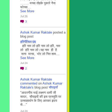
…….. मनवा तोहके पुकारे नैना
फोनवा…
See More
Jul 26
3
Ashok Kumar Raktale
posted a
blog post
हरिगीतिका छंद
हरि नाम लो हरि नाम लो हरि, नाम
लो हरि नाम लो।यह नाम ही है
सत्य मानव, भोर लो नित शाम…
See More
Jul 24
2
Ashok Kumar Raktale
commented
on
Ashok Kumar
Raktale's
blog post
चौपाइयाँ
"आदरणीय भाई लक्ष्मण धामी जी
सादर, चौपाइयों की इस प्रस्तुति पर
उत्साहवर्धन के लिए आपका हृदय
से…"
Jul 24