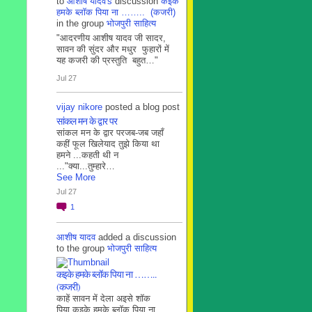
to
आशीष यादव's
discussion
कइके
हमके ब्लाॅक पिया ना …….. (कजरी)
in the group
भोजपुरी साहित्य
"आदरणीय आशीष यादव जी सादर,
सावन की सुंदर और मधुर फुहारों में
यह कजरी की प्रस्तुति बहुत…"
Jul 27
vijay nikore
posted a blog post
सांकल मन के द्वार पर
सांकल मन के द्वार परजब-जब जहाँ
कहीं फूल खिलेयाद तुझे किया था
हमने ...कहती थी न
..."क्या...तुम्हारे…
See More
Jul 27
1
आशीष यादव
added a discussion
to the group
भोजपुरी साहित्य
कइके हमके ब्लाॅक पिया ना ……..
(कजरी)
काहें सावन में देला अइसे शॉक
पिया कइके हमके ब्लाॅक पिया ना