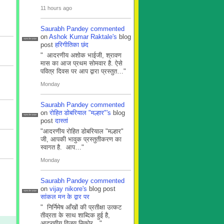
11 hours ago
Saurabh Pandey
commented
on
Ashok Kumar Raktale's
blog
सदस्य टीम प्रबंधन
post
हरिगीतिका छंद
" आदरणीय अशोक भाईजी, श्रावण
मास का आज प्रथम सोमवार है. ऐसे
पवित्र दिवस पर आप द्वारा प्रस्तुत…"
Monday
Saurabh Pandey
commented
on
रोहित डोबरियाल "मल्हार"'s
blog
सदस्य टीम प्रबंधन
post
दास्तां
"आदरणीय रोहित डोबरियाल "मल्हार"
जी, आपकी भावुक प्रस्तुतीकरण का
स्वागत है. आप…"
Monday
Saurabh Pandey
commented
on
vijay nikore's
blog post
सदस्य टीम प्रबंधन
सांकल मन के द्वार पर
" निर्निमेष आँखों की प्रतीक्षा उत्कट
तीव्रता के साथ शाब्दिक हुई है,
आदरणीय विजय निकोर…"