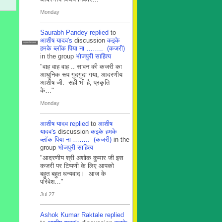
Monday
Saurabh Pandey
replied
to
आशीष यादव's
discussion
कइके
सदस्य टीम प्रबंधन
हमके ब्लाॅक पिया ना …….. (कजरी)
in the group
भोजपुरी साहित्य
"वाह वाह वाह .. सावन की कजरी का
आधुनिक रूप गुदगुदा गया, आदरणीय
आशीष जी. सही भी है, प्रकृति
के…"
Monday
आशीष यादव
replied
to
आशीष
यादव's
discussion
कइके हमके
ब्लाॅक पिया ना …….. (कजरी)
in the
group
भोजपुरी साहित्य
"आदरणीय श्री अशोक कुमार जी इस
कजरी पर टिप्पणी के लिए आपको
बहुत बहुत धन्यवाद। आज के
परिवेश…"
Jul 27
Ashok Kumar Raktale
replied