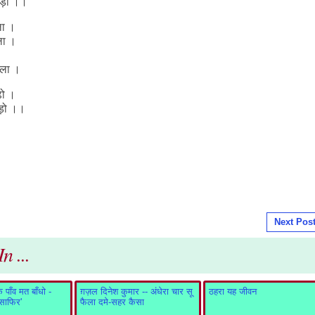
ोड़ो ।।
ला ।
ला ।
ेला ।
़ो ।
ोड़ो ।।
Next Pos
n ...
पाँव मत बाँधो -
ग़ज़ल दिनेश कुमार -- अंधेरा चार सू
ठहरा यह जीवन
ुसाफिर'
फैला दमे-सहर कैसा