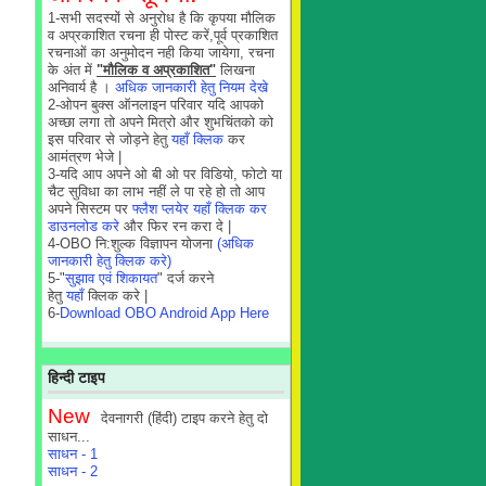
1-सभी सदस्यों से अनुरोध है कि कृपया मौलिक
व अप्रकाशित रचना ही पोस्ट करें,पूर्व प्रकाशित
रचनाओं का अनुमोदन नही किया जायेगा, रचना
के अंत में
"मौलिक व अप्रकाशित"
लिखना
अनिवार्य है ।
अधिक जानकारी हेतु नियम देखे
2-ओपन बुक्स ऑनलाइन परिवार यदि आपको
अच्छा लगा तो अपने मित्रो और शुभचिंतको को
इस परिवार से जोड़ने हेतु
यहाँ क्लिक
कर
आमंत्रण भेजे |
3-यदि आप अपने ओ बी ओ पर विडियो, फोटो या
चैट सुविधा का लाभ नहीं ले पा रहे हो तो आप
अपने सिस्टम पर
फ्लैश प्लयेर यहाँ क्लिक कर
डाउनलोड करे
और फिर रन करा दे |
4-OBO नि:शुल्क विज्ञापन योजना
(अधिक
जानकारी हेतु क्लिक करे)
5-"
सुझाव एवं शिकायत
" दर्ज करने
हेतु
यहाँ
क्लिक करे |
6-
Download OBO Android App Here
हिन्दी टाइप
New
देवनागरी (हिंदी) टाइप करने हेतु दो
साधन...
साधन - 1
साधन - 2