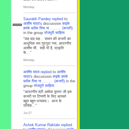
Monday
Saurabh Pandey
replied
to
आशीष यादव's
discussion
कइके
सदस्य टीम प्रबंधन
हमके ब्लाॅक पिया ना …….. (कजरी)
in the group
भोजपुरी साहित्य
"वाह वाह वाह .. सावन की कजरी का
आधुनिक रूप गुदगुदा गया, आदरणीय
आशीष जी. सही भी है, प्रकृति
के…"
Monday
आशीष यादव
replied
to
आशीष
यादव's
discussion
कइके हमके
ब्लाॅक पिया ना …….. (कजरी)
in the
group
भोजपुरी साहित्य
"आदरणीय श्री अशोक कुमार जी इस
कजरी पर टिप्पणी के लिए आपको
बहुत बहुत धन्यवाद। आज के
परिवेश…"
Jul 27
Ashok Kumar Raktale
replied