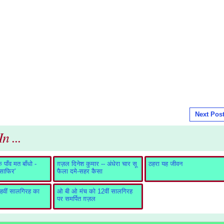
Next Pos
n ...
पाँव मत बाँधो -
ग़ज़ल दिनेश कुमार -- अंधेरा चार सू
ठहरा यह जीवन
ुसाफिर'
फैला दमे-सहर कैसा
वीं सालगिरह का
ओ बी ओ मंच को 12वीं सालगिरह
पर समर्पित ग़ज़ल