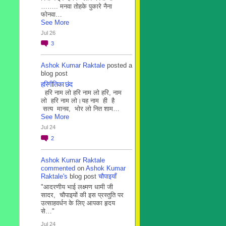
…….. मनवा तोहके पुकारे नैना
फोनवा…
See More
Jul 26
3
Ashok Kumar Raktale
posted a
blog post
हरिगीतिका छंद
हरि नाम लो हरि नाम लो हरि, नाम
लो हरि नाम लो।यह नाम ही है
सत्य मानव, भोर लो नित शाम…
See More
Jul 24
2
Ashok Kumar Raktale
commented
on
Ashok Kumar
Raktale's
blog post
चौपाइयाँ
"आदरणीय भाई लक्ष्मण धामी जी
सादर, चौपाइयों की इस प्रस्तुति पर
उत्साहवर्धन के लिए आपका हृदय
से…"
Jul 24