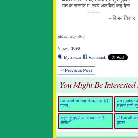
रात के सन्नाटे में स्वयं अलविदा कह देना।
--------
-- विजय निकोर
(मौलिक व अप्रकाशित)
Views:
1090
MySpace
Facebook
< Previous Post
You Might Be Interested I
एक धरती जो सदा से जल रही है [
उस मुसाफिर के 
गज़ल ]
लक्ष्मण धामी 'म
कहता हूँ तुझसे जन्मों का नाता है
ओबीओ की बारह
ओबीओ
तुहफ़ा