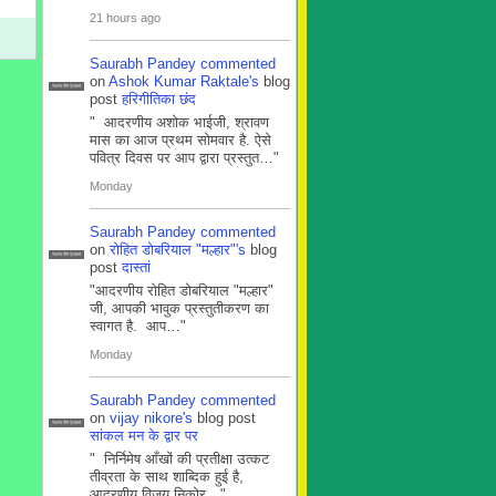
21 hours ago
Saurabh Pandey
commented
on
Ashok Kumar Raktale's
blog
सदस्य टीम प्रबंधन
post
हरिगीतिका छंद
" आदरणीय अशोक भाईजी, श्रावण
मास का आज प्रथम सोमवार है. ऐसे
पवित्र दिवस पर आप द्वारा प्रस्तुत…"
Monday
Saurabh Pandey
commented
on
रोहित डोबरियाल "मल्हार"'s
blog
सदस्य टीम प्रबंधन
post
दास्तां
"आदरणीय रोहित डोबरियाल "मल्हार"
जी, आपकी भावुक प्रस्तुतीकरण का
स्वागत है. आप…"
Monday
Saurabh Pandey
commented
on
vijay nikore's
blog post
सदस्य टीम प्रबंधन
सांकल मन के द्वार पर
" निर्निमेष आँखों की प्रतीक्षा उत्कट
तीव्रता के साथ शाब्दिक हुई है,
आदरणीय विजय निकोर…"