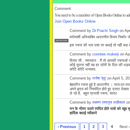
Comment
You need to be a member of Open Books Online to a
Join Open Books Online
Comment by
Dr.Prachi Singh
on Apr
मर्मस्पर्शी अभिव्यक्ति आदरणीय विजय निकोर ज
सदस्य टीम प्रबंधन
इस रचना की भाव दशा पर बधाई तो नहीं कह स
Comment by
coontee mukerji
on Apr
विजय जी , नमस्कार . मैं तो आपकी रचनाओं क
कोई तुलना नहीं.यह हर प्रेमी के दिल की धड़
कोटि कोटि धन्यवाद.
Comment by
राजेश 'मृदु'
on April 5, 2
बेहतरीन रचना हुई है आदरणीय । परत-दर-परत
अपने हृदय को निस्‍पंदित होते हुए द्रष्‍टा द
ले रहे हैं, बहुत प्रभावी रचना, सादर
Comment by
लक्ष्मण रामानुज लडीवाला
on
मन के भीतर उठते स्पंदित होते भावो को खूब 
हार्दिक बधाई स्वीकारे
‹ Previous
1
2
3
4
Next ›