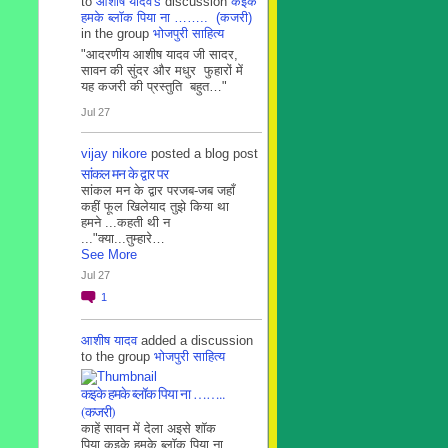
to
आशीष यादव's
discussion
कइके
हमके ब्लाॅक पिया ना …….. (कजरी)
in the group
भोजपुरी साहित्य
"आदरणीय आशीष यादव जी सादर,
सावन की सुंदर और मधुर फुहारों में
यह कजरी की प्रस्तुति बहुत…"
Jul 27
vijay nikore
posted a blog post
सांकल मन के द्वार पर
सांकल मन के द्वार परजब-जब जहाँ
कहीं फूल खिलेयाद तुझे किया था
हमने ...कहती थी न
..."क्या...तुम्हारे…
See More
Jul 27
1
आशीष यादव
added a discussion
to the group
भोजपुरी साहित्य
कइके हमके ब्लाॅक पिया ना ……..
(कजरी)
काहें सावन में देला अइसे शॉक
पिया कइके हमके ब्लाॅक पिया ना