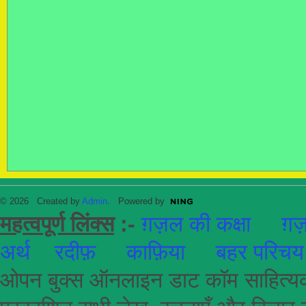
© 2026 Created by
Admin
. Powered by
महत्वपूर्ण लिंक्स
:-
ग़ज़ल की कक्षा
ग़ज़
अर्थ
रदीफ़
काफ़िया
बहर परिचय
ओपन बुक्स ऑनलाइन डाट कॉम साहित्यकार