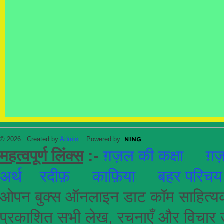
© 2026 Created by
Admin
. Powered by
महत्वपूर्ण लिंक्स
:-
ग़ज़ल की कक्षा
ग़ज़
अर्थ
रदीफ़
काफ़िया
बहर परिचय
ओपन बुक्स ऑनलाइन डाट कॉम साहित्यकार
प्रकाशित सभी लेख, रचनाएँ और विचार उ