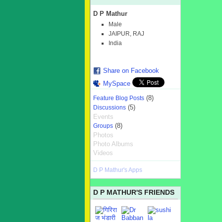
D P Mathur
Male
JAIPUR, RAJ
India
Share on Facebook
MySpace
(8)
Feature Blog Posts
(5)
Discussions
Events
(8)
Groups
Photos
Photo Albums
Videos
D P Mathur's Apps
D P MATHUR'S FRIENDS