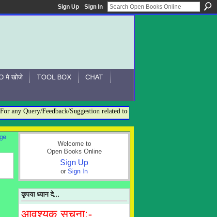
Sign Up
Sign In
 मे खोजे
TOOL BOX
CHAT
 any Query/Feedback/Suggestion related to OBO, please contact:- admin@ope
age
Welcome to
Open Books Online
Sign Up
or
Sign In
कृपया ध्यान दे...
आवश्यक सूचना:-