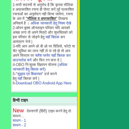
1-सभी सदस्यों से अनुरोध है कि कृपया मौलिक
व अप्रकाशित रचना ही पोस्ट करें,पूर्व प्रकाशित
रचनाओं का अनुमोदन नही किया जायेगा, रचना
के अंत में
"मौलिक व अप्रकाशित"
लिखना
अनिवार्य है ।
अधिक जानकारी हेतु नियम देखे
2-ओपन बुक्स ऑनलाइन परिवार यदि आपको
अच्छा लगा तो अपने मित्रो और शुभचिंतको को
इस परिवार से जोड़ने हेतु
यहाँ क्लिक
कर
आमंत्रण भेजे |
3-यदि आप अपने ओ बी ओ पर विडियो, फोटो या
चैट सुविधा का लाभ नहीं ले पा रहे हो तो आप
अपने सिस्टम पर
फ्लैश प्लयेर यहाँ क्लिक कर
डाउनलोड करे
और फिर रन करा दे |
4-OBO नि:शुल्क विज्ञापन योजना
(अधिक
जानकारी हेतु क्लिक करे)
5-"
सुझाव एवं शिकायत
" दर्ज करने
हेतु
यहाँ
क्लिक करे |
6-
Download OBO Android App Here
हिन्दी टाइप
New
देवनागरी (हिंदी) टाइप करने हेतु दो
साधन...
साधन - 1
साधन - 2