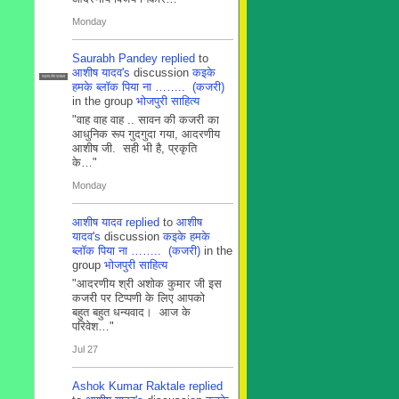
Monday
Saurabh Pandey
replied
to
आशीष यादव's
discussion
कइके
सदस्य टीम प्रबंधन
हमके ब्लाॅक पिया ना …….. (कजरी)
in the group
भोजपुरी साहित्य
"वाह वाह वाह .. सावन की कजरी का
आधुनिक रूप गुदगुदा गया, आदरणीय
आशीष जी. सही भी है, प्रकृति
के…"
Monday
आशीष यादव
replied
to
आशीष
यादव's
discussion
कइके हमके
ब्लाॅक पिया ना …….. (कजरी)
in the
group
भोजपुरी साहित्य
"आदरणीय श्री अशोक कुमार जी इस
कजरी पर टिप्पणी के लिए आपको
बहुत बहुत धन्यवाद। आज के
परिवेश…"
Jul 27
Ashok Kumar Raktale
replied