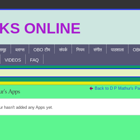
समूह
ब्लाग्स
OBO टीम
संपर्क
नियम
संगीत
पाठशाला
OBO
VIDEOS
FAQ
For
Back to D P Mathur's P
r's Apps
r hasn't added any Apps yet.