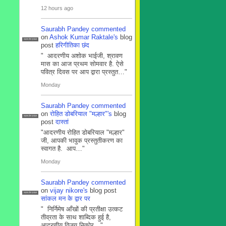
12 hours ago
Saurabh Pandey
commented
on
Ashok Kumar Raktale's
blog
सदस्य टीम प्रबंधन
post
हरिगीतिका छंद
" आदरणीय अशोक भाईजी, श्रावण
मास का आज प्रथम सोमवार है. ऐसे
पवित्र दिवस पर आप द्वारा प्रस्तुत…"
Monday
Saurabh Pandey
commented
on
रोहित डोबरियाल "मल्हार"'s
blog
सदस्य टीम प्रबंधन
post
दास्तां
"आदरणीय रोहित डोबरियाल "मल्हार"
जी, आपकी भावुक प्रस्तुतीकरण का
स्वागत है. आप…"
Monday
Saurabh Pandey
commented
on
vijay nikore's
blog post
सदस्य टीम प्रबंधन
सांकल मन के द्वार पर
" निर्निमेष आँखों की प्रतीक्षा उत्कट
तीव्रता के साथ शाब्दिक हुई है,
आदरणीय विजय निकोर…"