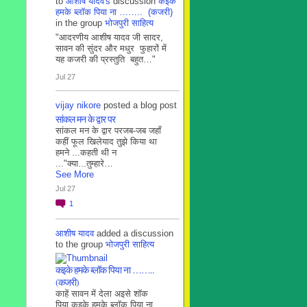
to
आशीष यादव's
discussion
कइके
हमके ब्लाॅक पिया ना …….. (कजरी)
in the group
भोजपुरी साहित्य
"आदरणीय आशीष यादव जी सादर,
सावन की सुंदर और मधुर फुहारों में
यह कजरी की प्रस्तुति बहुत…"
Jul 27
vijay nikore
posted a blog post
सांकल मन के द्वार पर
सांकल मन के द्वार परजब-जब जहाँ
कहीं फूल खिलेयाद तुझे किया था
हमने ...कहती थी न
..."क्या...तुम्हारे…
See More
Jul 27
1
आशीष यादव
added a discussion
to the group
भोजपुरी साहित्य
कइके हमके ब्लाॅक पिया ना ……..
(कजरी)
काहें सावन में देला अइसे शॉक
पिया कइके हमके ब्लाॅक पिया ना