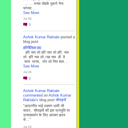
…….. मनवा तोहके पुकारे नैना
फोनवा…
See More
Jul 26
3
Ashok Kumar Raktale
posted a
blog post
हरिगीतिका छंद
हरि नाम लो हरि नाम लो हरि, नाम
लो हरि नाम लो।यह नाम ही है
सत्य मानव, भोर लो नित शाम…
See More
Jul 24
2
Ashok Kumar Raktale
commented
on
Ashok Kumar
Raktale's
blog post
चौपाइयाँ
"आदरणीय भाई लक्ष्मण धामी जी
सादर, चौपाइयों की इस प्रस्तुति पर
उत्साहवर्धन के लिए आपका हृदय
से…"
Jul 24