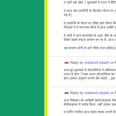
# अभी तक खेले 7 मुकाबलों में भारत ने बैटिं
# आज तक एमसीजी के क्रिकेट मैदान पर कोई
रहा है |
# एमसीजी के मैदान पर रोहित शर्मा तीसरे विद
रिचर्ड्स ने ये कारनामा किया है,आज उन्होंने
# धोनी ने आज बांग्लादेश के ऊपर जीत के साथ
तीसरे सबसे सफल कप्तान बन गए हैं. आज धोनी 
अब कप्तान धोनी से आगे सिर्फ एलन बॉर्डर(10
Reply by
maharshi tripathi
on
आज हुए मुकाबले में ऑस्ट्रेलिया ने पाकिस्
भारत से होगा ??क्या भारत ऑस्ट्रेलिया को 
होगा |अपना अनुमान लगाये और बताये ,,,इस 
Reply by
maharshi tripathi
on
आज विश्वकप का आखिरी क्वार्टरफाइनल मैच वे
सेमीफाइनल में प्रवेश किया .जहाँ उसका सा
# मार्टिन गपटिल आज दोहरा शतक लगाने के स