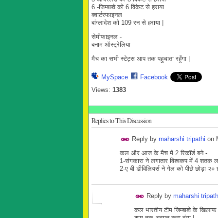
6 -जिम्बाब्वे को 6 विकेट से हराया
क्वार्टरफाइनल
बांग्लादेश को 109 रन से हराया |
सेमीफाइनल -
बनाम ऑस्ट्रेलिया
मैच का सभी स्टेट्स आप तक पहुचाता रहूँगा |
MySpace
Facebook
Views:
1383
Replies to This Discussion
Reply by
maharshi tripathi
on
कल और आज के मैच में 2 रिकॉर्ड बने -
1-संगकारा ने लगातार विश्वकप में 4 शतक लग
2-ए बी डीविलियर्स ने गेल को पीछे छोड़ा २० 
Reply by
maharshi tripath
कल भारतीय टीम जिम्बाब्वे के खिला
शाम तक अवगत करा दूंगा |