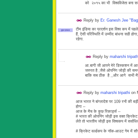
को २०१५ का भी विश्वविजेता बना स
Reply by
Er. Ganesh Jee "Bag
टीम इंडिया का प्रदर्शन इस विश्व कप में पहले
मुख्य प्रबंधक
हैं, ऐसी परिस्थिति में उम्मीद बांधना सही ह
रहेगा.
Reply by
maharshi tripath
आ.बागी जी आपने मेरे डिस्कशन में आक
जरुरत है ,जैसे ओपनिंग जोड़ी की समस
बाकि सब ठीक है ,,और आगे सभी मै
Reply by
maharshi tripathi
on
आज भारत ने बांग्लादेश पर 109 रनों की बड़
होगा --
आज के मैच के कुछ रिकार्ड्स --
# भारत की ओपनिंग जोड़ी इस वक्त क्रिकेट व
लेते तो भारतीय जोड़ी इस विश्वकप में सर्वाध
# क्रिकेट वर्ल्डकप के नॉक-आउट गेम में सौरव