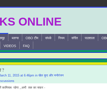
समूह
ब्लाग्स
OBO टीम
संपर्क
नियम
संगीत
पाठशाला
OBO
VIDEOS
FAQ
ा ?
arch 11, 2015 at 6:46pm in
खेल कूद और मनोरंजन
iscussions
 में कामियाब रहेगा ,,अभी तक का सफ़र -