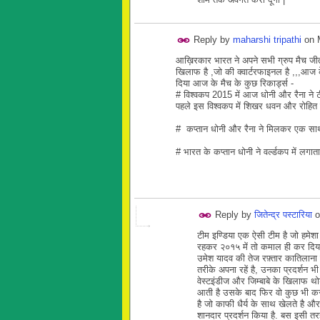
Reply by
maharshi tripathi
on
आख़िरकार भारत ने अपने सभी ग्रुप मैच जीत 
खिलाफ है ,जो की क्वार्टरफाइनल है ,,,आज के
दिया आज के मैच के कुछ रिकार्ड्स -
# विश्वकप 2015 में आज धोनी और रैना ने 
पहले इस विश्वकप में शिखर धवन और रोहित श
# कप्तान धोनी और रैना ने मिलकर एक साथ 10
# भारत के कप्तान धोनी ने वर्ल्डकप में लग
Reply by
जितेन्द्र पस्टारिया
o
टीम इण्डिया एक ऐसी टीम है जो हमेशा
रहकर २०१५ में तो कमाल ही कर दिया है
उमेश यादव की तेज रफ़्तार कातिलाना ह
तरीके अपना रहें है, उनका प्रदर्शन भ
वेस्टइंडीज और जिम्बाबे के खिलाफ थो
आती है उसके बाद फिर वो कुछ भी कर 
है जो काफी धैर्य के साथ खेलते है औ
शानदार प्रदर्शन किया है. बस इसी त