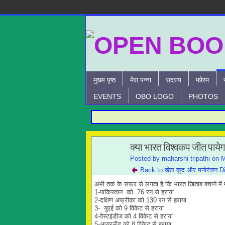
मुख्य पृष्ठ
मेरा पन्ना
सदस्य
फोरम
EVENTS
OBO LOGO
PHOTOS
क्या भारत विश्वकप जीत पायेग
Posted by
maharshi tripathi
on M
Back to खेल कूद और मनोरंजन D
अभी तक के सफ़र से लगता है कि भारत खिताब बचाने में
1-पाकिस्तान को 76 रन से हराया
2-दक्षिण अफ्रीका को 130 रन से हराया
3- युएई को 9 विकेट से हराया
4-वेस्टइंडीज को 4 विकेट से हराया
5-आयरलैंड को 8 विकेट से हराया