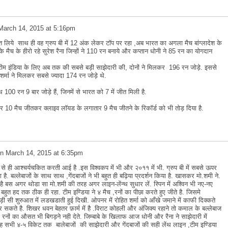
March 14, 2015 at 5:16pm
लिये साथ ही वह ग्रुप बी में 12 अंक लेकर टॉप पर रहा ,अब भारत का अगला मैच बांग्लादेश के
 मैच के हीरो रहे सुरेश रैना जिन्हों ने 110 रन बनाये और कप्तान धोनी ने 85 रन का योगदान
टीम इंडिया के लिए अब तक की सबसे बड़ी साझेदारी की, दोनों ने मिलकर 196 रन जोड़े. इससे
र्मा ने मिलकर सबसे ज्यादा 174 रन जोड़े थे.
0 रन 9 बार जोड़े हैं, जिनमें से भारत को 7 में जीत मिली है.
ातार 10 मैच जीतकर क्लाइव लॉयड के लगातार 9 मैच जीतने के रिकॉर्ड को भी तोड़ दिया है.
n
March 14, 2015 at 6:35pm
 से ही आश्चर्यचकित करती आई है .इस विश्वकप में भी और २०११ में भी. ग्रुप बी में सबसे ऊपर
. बल्लेबाजों के साथ साथ ,गेंदबाजों ने भी बहुत ही बढ़िया प्रदर्शन किया है. खासकर मो.शमी ने.
ै बस अगर थोडा सा मो.शमी की तरह अगर लाइन-लेंन्थ सुधार लें. स्पिन में अश्विन भी नए-नए
ी बहुत हद तक ठीक ही रहा. टीम इण्डिया ने ४ मैच ,रनों का पीछा करते हुए जीते है. जिसमे
ड़ी सी शुरुआत में लडखडाती हुई दिखी. ओपनर में रोहित शर्मा को आँखे जमाने में काफी दिक्कते
सकते है. शिखर धवन बेहतर फ़ार्म में है .विराट कोहली और अंजिक्य रहाने तो कमाल के बल्लेबाज
र रनों का औसत भी बिगड़ने नही देते. जिम्बाबे के खिलाफ आज धोनी और रैना ने साझेदारी में
रह सभी ४-५ विकेट तक बालेबाजों की साझेदारी और गेंदबाजों की सही लेंथ लाइन ,टीम इण्डिया