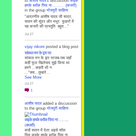
to
आशीष यादव's
discussion
कइके
हमके ब्लाॅक पिया ना …….. (कजरी)
in the group
भोजपुरी साहित्य
"आदरणीय आशीष यादव जी सादर,
सावन की सुंदर और मधुर फुहारों में
यह कजरी की प्रस्तुति बहुत…"
Jul 27
vijay nikore
posted a blog post
सांकल मन के द्वार पर
सांकल मन के द्वार परजब-जब जहाँ
कहीं फूल खिलेयाद तुझे किया था
हमने ...कहती थी न
..."क्या...तुम्हारे…
See More
Jul 27
1
आशीष यादव
added a discussion
to the group
भोजपुरी साहित्य
कइके हमके ब्लाॅक पिया ना ……..
(कजरी)
काहें सावन में देला अइसे शॉक
पिया कइके हमके ब्लाॅक पिया ना