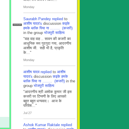
Monday
Saurabh Pandey
replied
to
आशीष यादव's
discussion
कइके
सदस्य टीम प्रबंधन
हमके ब्लाॅक पिया ना …….. (कजरी)
in the group
भोजपुरी साहित्य
"वाह वाह वाह .. सावन की कजरी का
आधुनिक रूप गुदगुदा गया, आदरणीय
आशीष जी. सही भी है, प्रकृति
के…"
Monday
आशीष यादव
replied
to
आशीष
यादव's
discussion
कइके हमके
ब्लाॅक पिया ना …….. (कजरी)
in the
group
भोजपुरी साहित्य
"आदरणीय श्री अशोक कुमार जी इस
कजरी पर टिप्पणी के लिए आपको
बहुत बहुत धन्यवाद। आज के
परिवेश…"
Jul 27
Ashok Kumar Raktale
replied