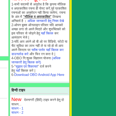
1-सभी सदस्यों से अनुरोध है कि कृपया मौलिक
व अप्रकाशित रचना ही पोस्ट करें,पूर्व प्रकाशित
रचनाओं का अनुमोदन नही किया जायेगा, रचना
के अंत में
"मौलिक व अप्रकाशित"
लिखना
अनिवार्य है ।
अधिक जानकारी हेतु नियम देखे
2-ओपन बुक्स ऑनलाइन परिवार यदि आपको
अच्छा लगा तो अपने मित्रो और शुभचिंतको को
इस परिवार से जोड़ने हेतु
यहाँ क्लिक
कर
आमंत्रण भेजे |
3-यदि आप अपने ओ बी ओ पर विडियो, फोटो या
चैट सुविधा का लाभ नहीं ले पा रहे हो तो आप
अपने सिस्टम पर
फ्लैश प्लयेर यहाँ क्लिक कर
डाउनलोड करे
और फिर रन करा दे |
4-OBO नि:शुल्क विज्ञापन योजना
(अधिक
जानकारी हेतु क्लिक करे)
5-"
सुझाव एवं शिकायत
" दर्ज करने
हेतु
यहाँ
क्लिक करे |
6-
Download OBO Android App Here
हिन्दी टाइप
New
देवनागरी (हिंदी) टाइप करने हेतु दो
साधन...
साधन - 1
साधन - 2