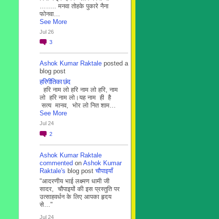
…….. मनवा तोहके पुकारे नैना
फोनवा…
See More
Jul 26
3
Ashok Kumar Raktale
posted a
blog post
हरिगीतिका छंद
हरि नाम लो हरि नाम लो हरि, नाम
लो हरि नाम लो।यह नाम ही है
सत्य मानव, भोर लो नित शाम…
See More
Jul 24
2
Ashok Kumar Raktale
commented
on
Ashok Kumar
Raktale's
blog post
चौपाइयाँ
"आदरणीय भाई लक्ष्मण धामी जी
सादर, चौपाइयों की इस प्रस्तुति पर
उत्साहवर्धन के लिए आपका हृदय
से…"
Jul 24