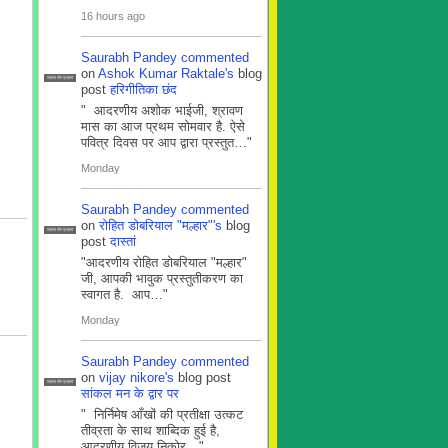
16 hours ago
Saurabh Pandey
commented
on
Ashok Kumar Raktale's
blog
सदस्य टीम प्रबंधन
post
हरिगीतिका छंद
" आदरणीय अशोक भाईजी, श्रावण
मास का आज प्रथम सोमवार है. ऐसे
पवित्र दिवस पर आप द्वारा प्रस्तुत…"
Monday
Saurabh Pandey
commented
on
रोहित डोबरियाल "मल्हार"'s
blog
सदस्य टीम प्रबंधन
post
दास्तां
"आदरणीय रोहित डोबरियाल "मल्हार"
जी, आपकी भावुक प्रस्तुतीकरण का
स्वागत है. आप…"
Monday
Saurabh Pandey
commented
on
vijay nikore's
blog post
सदस्य टीम प्रबंधन
सांकल मन के द्वार पर
" निर्निमेष आँखों की प्रतीक्षा उत्कट
तीव्रता के साथ शाब्दिक हुई है,
आदरणीय विजय निकोर…"