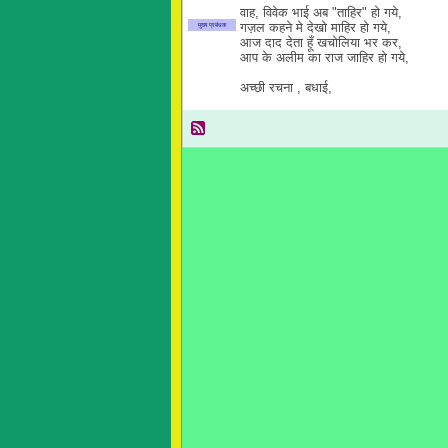
वाह, विवेक भाई अब "ताहिर" हो गये,
गज़ल कहने मे देखो माहिर हो गये,
मुख्य प्रबंधक
आज दाद देता हूँ खचोलिया भर कर,
आप के अलीम का राज जाहिर हो गये,
अच्छी रचना , बधाई,