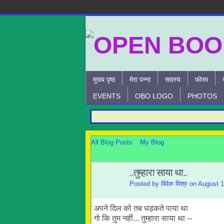
मुख्य पृष्ठ
मेरा पन्ना
सदस्य
फोरम
EVENTS
OBO LOGO
PHOTOS
All Blog Posts
My Blog
..तुम्हारा साया था..
Posted by
विवेक मिश्र
on August 1
अपने दिल को तब धड़कते पाया था
गो कि तुम नहीं... तुम्हारा साया था --