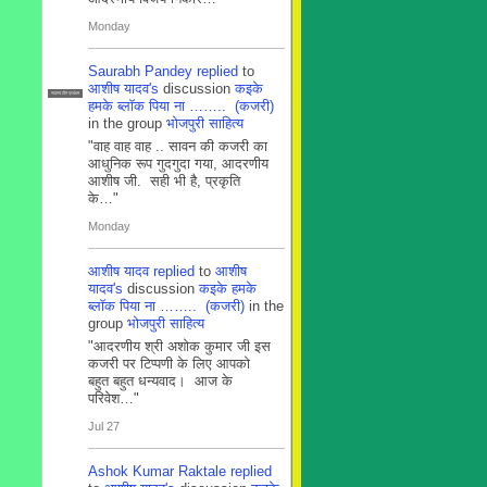
Monday
Saurabh Pandey
replied
to
आशीष यादव's
discussion
कइके
सदस्य टीम प्रबंधन
हमके ब्लाॅक पिया ना …….. (कजरी)
in the group
भोजपुरी साहित्य
"वाह वाह वाह .. सावन की कजरी का
आधुनिक रूप गुदगुदा गया, आदरणीय
आशीष जी. सही भी है, प्रकृति
के…"
Monday
आशीष यादव
replied
to
आशीष
यादव's
discussion
कइके हमके
ब्लाॅक पिया ना …….. (कजरी)
in the
group
भोजपुरी साहित्य
"आदरणीय श्री अशोक कुमार जी इस
कजरी पर टिप्पणी के लिए आपको
बहुत बहुत धन्यवाद। आज के
परिवेश…"
Jul 27
Ashok Kumar Raktale
replied