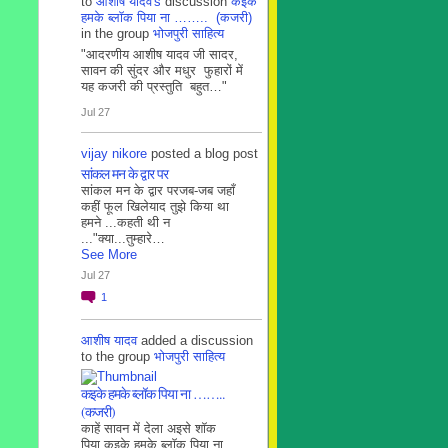
to
आशीष यादव's
discussion
कइके
हमके ब्लाॅक पिया ना …….. (कजरी)
in the group
भोजपुरी साहित्य
"आदरणीय आशीष यादव जी सादर,
सावन की सुंदर और मधुर फुहारों में
यह कजरी की प्रस्तुति बहुत…"
Jul 27
vijay nikore
posted a blog post
सांकल मन के द्वार पर
सांकल मन के द्वार परजब-जब जहाँ
कहीं फूल खिलेयाद तुझे किया था
हमने ...कहती थी न
..."क्या...तुम्हारे…
See More
Jul 27
1
आशीष यादव
added a discussion
to the group
भोजपुरी साहित्य
कइके हमके ब्लाॅक पिया ना ……..
(कजरी)
काहें सावन में देला अइसे शॉक
पिया कइके हमके ब्लाॅक पिया ना