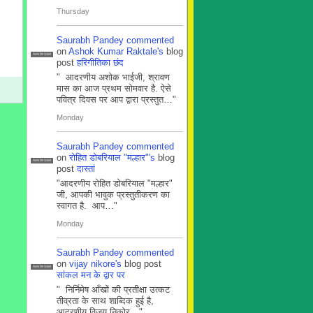
Thursday
Saurabh Pandey
commented
on
Ashok Kumar Raktale's
blog
सदस्य टीम प्रबंधन
post
हरिगीतिका छंद
" आदरणीय अशोक भाईजी, श्रावण
मास का आज प्रथम सोमवार है. ऐसे
पवित्र दिवस पर आप द्वारा प्रस्तुत…"
Monday
Saurabh Pandey
commented
on
रोहित डोबरियाल "मल्हार"'s
blog
सदस्य टीम प्रबंधन
post
दास्तां
"आदरणीय रोहित डोबरियाल "मल्हार"
जी, आपकी भावुक प्रस्तुतीकरण का
स्वागत है. आप…"
Monday
Saurabh Pandey
commented
on
vijay nikore's
blog post
सदस्य टीम प्रबंधन
सांकल मन के द्वार पर
" निर्निमेष आँखों की प्रतीक्षा उत्कट
तीव्रता के साथ शाब्दिक हुई है,
आदरणीय विजय निकोर…"