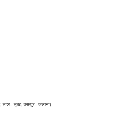
त; सहर= सुबह; तसव्वुर= कल्पना)