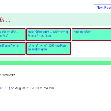
Next Pos
n ...
पाँव मत बाँधो -
ग़ज़ल दिनेश कुमार -- अंधेरा चार सू
ठहरा यह जीवन
ुसाफिर'
फैला दमे-सहर कैसा
वीं सालगिरह का
ओ बी ओ मंच को 12वीं सालगिरह
पर समर्पित ग़ज़ल
dd comments!
REET)
on August 21, 2010 at 7:40pm