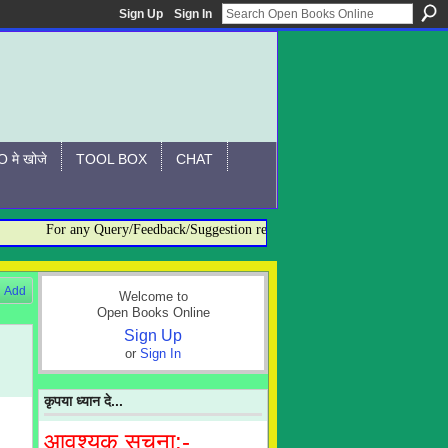
Sign Up
Sign In
 मे खोजे
TOOL BOX
CHAT
For any Query/Feedback/Suggestion related to OBO, please contact:- ad
Add
Welcome to
Open Books Online
Sign Up
or
Sign In
कृपया ध्यान दे...
आवश्यक सूचना:-