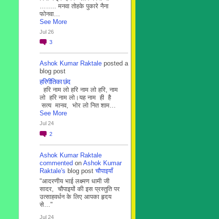
…….. मनवा तोहके पुकारे नैना
फोनवा…
See More
Jul 26
3
Ashok Kumar Raktale
posted a
blog post
हरिगीतिका छंद
हरि नाम लो हरि नाम लो हरि, नाम
लो हरि नाम लो।यह नाम ही है
सत्य मानव, भोर लो नित शाम…
See More
Jul 24
2
Ashok Kumar Raktale
commented
on
Ashok Kumar
Raktale's
blog post
चौपाइयाँ
"आदरणीय भाई लक्ष्मण धामी जी
सादर, चौपाइयों की इस प्रस्तुति पर
उत्साहवर्धन के लिए आपका हृदय
से…"
Jul 24