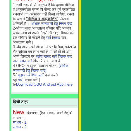
1-सभी सदस्यों से अनुरोध है कि कृपया मौलिक
व अप्रकाशित रचना ही पोस्ट करें,पूर्व प्रकाशित
रचनाओं का अनुमोदन नही किया जायेगा, रचना
के अंत में
"मौलिक व अप्रकाशित"
लिखना
अनिवार्य है ।
अधिक जानकारी हेतु नियम देखे
2-ओपन बुक्स ऑनलाइन परिवार यदि आपको
अच्छा लगा तो अपने मित्रो और शुभचिंतको को
इस परिवार से जोड़ने हेतु
यहाँ क्लिक
कर
आमंत्रण भेजे |
3-यदि आप अपने ओ बी ओ पर विडियो, फोटो या
चैट सुविधा का लाभ नहीं ले पा रहे हो तो आप
अपने सिस्टम पर
फ्लैश प्लयेर यहाँ क्लिक कर
डाउनलोड करे
और फिर रन करा दे |
4-OBO नि:शुल्क विज्ञापन योजना
(अधिक
जानकारी हेतु क्लिक करे)
5-"
सुझाव एवं शिकायत
" दर्ज करने
हेतु
यहाँ
क्लिक करे |
6-
Download OBO Android App Here
हिन्दी टाइप
New
देवनागरी (हिंदी) टाइप करने हेतु दो
साधन...
साधन - 1
साधन - 2