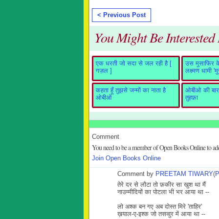
< Previous Post
You Might Be Interested I
एक धरती जो सदा से जल रही है [
उस मुसाफिर के 
गज़ल ]
लक्ष्मण धामी 'म
कहता हूँ तुझसे जन्मों का नाता है
ओबीओ की बारह
ओबीओ
तुहफ़ा
Comment
You need to be a member of Open Books Online to a
Join Open Books Online
Comment by
PREETAM TIWARY(P
तेरे दर से लौटा तो फ़कीर सा खुश था मैं
नाउम्मीदियों का पोटला भी भर आया था --
लो अश्क बन गए अब दोस्त मिरे 'ताहिर'
ख़याल-ए-इश्क जो तसव्वुर में आया था --