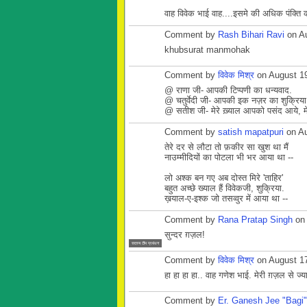
वाह विवेक भाई वाह....इसमे की अधिक पंक्ति क
Comment by
Rash Bihari Ravi
on Au
khubsurat manmohak
Comment by
विवेक मिश्र
on August 19
@ राणा जी- आपकी टिप्पणी का धन्यवाद.
@ चतुर्वेदी जी- आपकी इक नज़र का शुक्रिया
@ सतीश जी- मेरे ख़्याल आपको पसंद आये, मेरे
Comment by
satish mapatpuri
on Au
तेरे दर से लौटा तो फ़कीर सा खुश था मैं
नाउम्मीदियों का पोटला भी भर आया था --
लो अश्क बन गए अब दोस्त मिरे 'ताहिर'
बहुत अच्छे ख्याल हैं विवेकजी, शुक्रिया.
ख़याल-ए-इश्क जो तसव्वुर में आया था --
Comment by
Rana Pratap Singh
on 
सुन्दर ग़ज़ल!
सदस्य टीम प्रबंधन
Comment by
विवेक मिश्र
on August 17
हा हा हा हा.. वाह गणेश भाई. मेरी ग़ज़ल से ज्य
Comment by
Er. Ganesh Jee "Bagi"