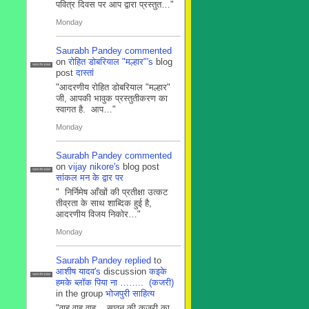
पवित्र दिवस पर आप द्वारा प्रस्तुत…"
Monday
Saurabh Pandey
commented
on
रोहित डोबरियाल "मल्हार"'s
blog
सदस्य टीम प्रबंधन
post
दास्तां
"आदरणीय रोहित डोबरियाल "मल्हार"
जी, आपकी भावुक प्रस्तुतीकरण का
स्वागत है. आप…"
Monday
Saurabh Pandey
commented
on
vijay nikore's
blog post
सदस्य टीम प्रबंधन
सांकल मन के द्वार पर
" निर्निमेष आँखों की प्रतीक्षा उत्कट
तीव्रता के साथ शाब्दिक हुई है,
आदरणीय विजय निकोर…"
Monday
Saurabh Pandey
replied
to
आशीष यादव's
discussion
कइके
सदस्य टीम प्रबंधन
हमके ब्लाॅक पिया ना …….. (कजरी)
in the group
भोजपुरी साहित्य
"वाह वाह वाह .. सावन की कजरी का