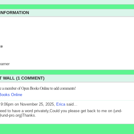
 INFORMATION
ce
earner
 WALL (1 COMMENT)
be a member of Open Books Online to add comments!
Books Online
 9:06pm on November 25, 2025,
Erica
said…
need to have a word privately,Could you please get back to me on (und-
und-pro.org)Thanks.