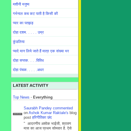
मशीनी मनुष्य
गर्भनाल कब कट पाती है किसी की
प्यार का पतझड़
दोहा दशम. . . . . उम्र
कुंडलिया
प्यादे मान लिये जाते हैं मात्र एक संख्या भर
दोहा सप्तक. . . .विविध
दोहा पंचक. . . . .अधर
LATEST ACTIVITY
Top News
·
Everything
Saurabh Pandey
commented
on
Ashok Kumar Raktale's
blog
सदस्य टीम प्रबंधन
post
हरिगीतिका छंद
" आदरणीय अशोक भाईजी, श्रावण
मास का आज प्रथम सोमवार है. ऐसे