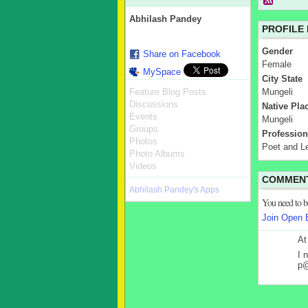
Abhilash Pandey
PROFILE
Gender
Share on Facebook
Female
MySpace
City State
Feature Blog Posts
Mungeli
Discussions
Native Pla
Events
Mungeli
Groups
Profession
Photos
Poet and L
Photo Albums
Videos
COMMENT
Abhilash Pandey's Apps
You need to 
Join Open 
At
I 
p@