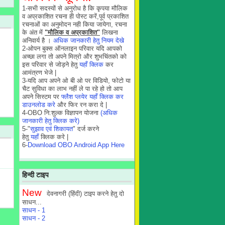
1-सभी सदस्यों से अनुरोध है कि कृपया मौलिक
व अप्रकाशित रचना ही पोस्ट करें,पूर्व प्रकाशित
रचनाओं का अनुमोदन नही किया जायेगा, रचना
के अंत में
"मौलिक व अप्रकाशित"
लिखना
अनिवार्य है ।
अधिक जानकारी हेतु नियम देखे
2-ओपन बुक्स ऑनलाइन परिवार यदि आपको
अच्छा लगा तो अपने मित्रो और शुभचिंतको को
इस परिवार से जोड़ने हेतु
यहाँ क्लिक
कर
आमंत्रण भेजे |
3-यदि आप अपने ओ बी ओ पर विडियो, फोटो या
चैट सुविधा का लाभ नहीं ले पा रहे हो तो आप
अपने सिस्टम पर
फ्लैश प्लयेर यहाँ क्लिक कर
डाउनलोड करे
और फिर रन करा दे |
4-OBO नि:शुल्क विज्ञापन योजना
(अधिक
जानकारी हेतु क्लिक करे)
5-"
सुझाव एवं शिकायत
" दर्ज करने
हेतु
यहाँ
क्लिक करे |
6-
Download OBO Android App Here
हिन्दी टाइप
New
देवनागरी (हिंदी) टाइप करने हेतु दो
साधन...
साधन - 1
साधन - 2