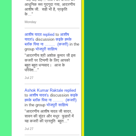
आधुनिक रूप गुदगुदा गया, आदरणीय
आशीष जी. सही भी है, प्रकृति
के…"
Monday
आशीष यादव
replied
to
आशीष
यादव's
discussion
कइके हमके
ब्लाॅक पिया ना …….. (कजरी)
in the
group
भोजपुरी साहित्य
"आदरणीय श्री अशोक कुमार जी इस
कजरी पर टिप्पणी के लिए आपको
बहुत बहुत धन्यवाद। आज के
परिवेश…"
Jul 27
Ashok Kumar Raktale
replied
to
आशीष यादव's
discussion
कइके
हमके ब्लाॅक पिया ना …….. (कजरी)
in the group
भोजपुरी साहित्य
"आदरणीय आशीष यादव जी सादर,
सावन की सुंदर और मधुर फुहारों में
यह कजरी की प्रस्तुति बहुत…"
Jul 27