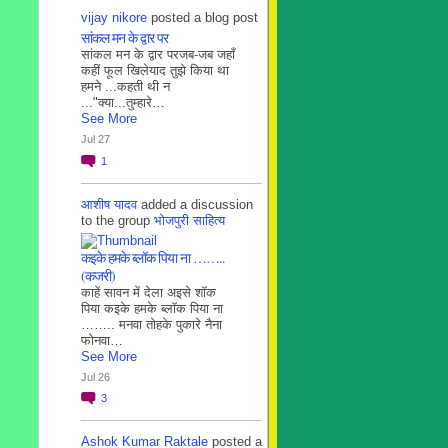
vijay nikore
posted a blog post
सांकल मन के द्वार पर
सांकल मन के द्वार परजब-जब जहाँ
कहीं फूल खिलेयाद तुझे किया था
हमने ...कहती थी न
..."क्या...तुम्हारे…
See More
Jul 27
1
आशीष यादव
added a discussion
to the group
भोजपुरी साहित्य
कइके हमके ब्लाॅक पिया ना ……..
(कजरी)
काहें सावन में देला अइसे शॉक
पिया कइके हमके ब्लाॅक पिया ना
…….. मनवा तोहके पुकारे नैना
फोनवा…
See More
Jul 26
3
Ashok Kumar Raktale
posted a