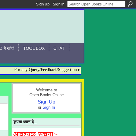
Sign Up
Sign In
 मे खोजे
TOOL BOX
CHAT
For any Query/Feedback/Suggestion related to OBO, please contact:- ad
Welcome to
Open Books Online
Sign Up
or
Sign In
कृपया ध्यान दे...
आवश्यक सूचना:-