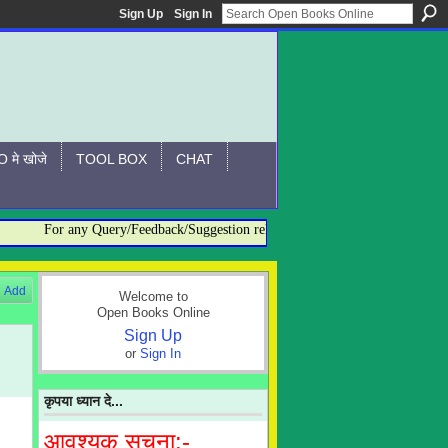
Sign Up
Sign In
 मे खोजे
TOOL BOX
CHAT
For any Query/Feedback/Suggestion related to OBO, please contact:- adm
Add
Welcome to
Open Books Online
Sign Up
or
Sign In
कृपया ध्यान दे...
आवश्यक सूचना:-