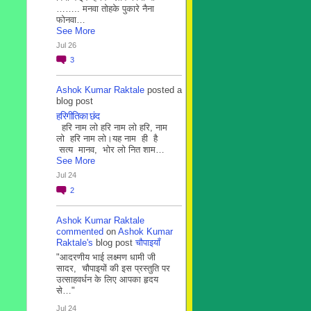
…….. मनवा तोहके पुकारे नैना
फोनवा…
See More
Jul 26
3
Ashok Kumar Raktale
posted a
blog post
हरिगीतिका छंद
हरि नाम लो हरि नाम लो हरि, नाम
लो हरि नाम लो।यह नाम ही है
सत्य मानव, भोर लो नित शाम…
See More
Jul 24
2
Ashok Kumar Raktale
commented
on
Ashok Kumar
Raktale's
blog post
चौपाइयाँ
"आदरणीय भाई लक्ष्मण धामी जी
सादर, चौपाइयों की इस प्रस्तुति पर
उत्साहवर्धन के लिए आपका हृदय
से…"
Jul 24