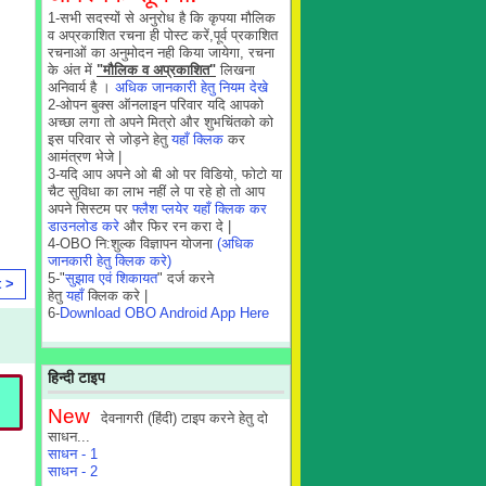
1-सभी सदस्यों से अनुरोध है कि कृपया मौलिक
व अप्रकाशित रचना ही पोस्ट करें,पूर्व प्रकाशित
रचनाओं का अनुमोदन नही किया जायेगा, रचना
के अंत में
"मौलिक व अप्रकाशित"
लिखना
अनिवार्य है ।
अधिक जानकारी हेतु नियम देखे
2-ओपन बुक्स ऑनलाइन परिवार यदि आपको
अच्छा लगा तो अपने मित्रो और शुभचिंतको को
इस परिवार से जोड़ने हेतु
यहाँ क्लिक
कर
आमंत्रण भेजे |
3-यदि आप अपने ओ बी ओ पर विडियो, फोटो या
चैट सुविधा का लाभ नहीं ले पा रहे हो तो आप
अपने सिस्टम पर
फ्लैश प्लयेर यहाँ क्लिक कर
डाउनलोड करे
और फिर रन करा दे |
4-OBO नि:शुल्क विज्ञापन योजना
(अधिक
जानकारी हेतु क्लिक करे)
5-"
सुझाव एवं शिकायत
" दर्ज करने
t >
हेतु
यहाँ
क्लिक करे |
6-
Download OBO Android App Here
हिन्दी टाइप
New
देवनागरी (हिंदी) टाइप करने हेतु दो
साधन...
साधन - 1
साधन - 2