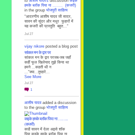
to
आशीष यादव's
discussion
कइके
हमके ब्लाॅक पिया ना …….. (कजरी)
in the group
भोजपुरी साहित्य
"आदरणीय आशीष यादव जी सादर,
सावन की सुंदर और मधुर फुहारों में
यह कजरी की प्रस्तुति बहुत…"
Jul 27
vijay nikore
posted a blog post
सांकल मन के द्वार पर
सांकल मन के द्वार परजब-जब जहाँ
कहीं फूल खिलेयाद तुझे किया था
हमने ...कहती थी न
..."क्या...तुम्हारे…
See More
Jul 27
1
आशीष यादव
added a discussion
to the group
भोजपुरी साहित्य
कइके हमके ब्लाॅक पिया ना ……..
(कजरी)
काहें सावन में देला अइसे शॉक
पिया कइके हमके ब्लाॅक पिया ना