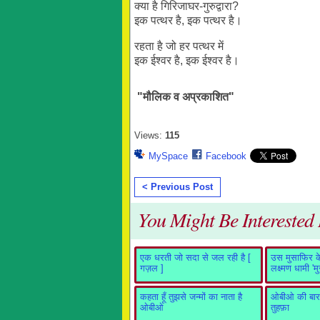
क्या है गिरिजाघर-गुरुद्वारा?
इक पत्थर है, इक पत्थर है।
रहता है जो हर पत्थर में
इक ईश्वर है, इक ईश्वर है।
"मौलिक व अप्रकाशित"
Views:
115
MySpace
Facebook
< Previous Post
You Might Be Interested I
एक धरती जो सदा से जल रही है [
उस मुसाफिर के 
गज़ल ]
लक्ष्मण धामी 'म
कहता हूँ तुझसे जन्मों का नाता है
ओबीओ की बारह
ओबीओ
तुहफ़ा