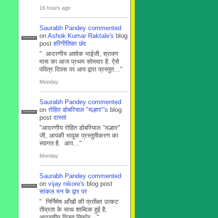
16 hours ago
Saurabh Pandey
commented
on
Ashok Kumar Raktale's
blog
सदस्य टीम प्रबंधन
post
हरिगीतिका छंद
" आदरणीय अशोक भाईजी, श्रावण
मास का आज प्रथम सोमवार है. ऐसे
पवित्र दिवस पर आप द्वारा प्रस्तुत…"
Monday
Saurabh Pandey
commented
on
रोहित डोबरियाल "मल्हार"'s
blog
सदस्य टीम प्रबंधन
post
दास्तां
"आदरणीय रोहित डोबरियाल "मल्हार"
जी, आपकी भावुक प्रस्तुतीकरण का
स्वागत है. आप…"
Monday
Saurabh Pandey
commented
on
vijay nikore's
blog post
सदस्य टीम प्रबंधन
सांकल मन के द्वार पर
" निर्निमेष आँखों की प्रतीक्षा उत्कट
तीव्रता के साथ शाब्दिक हुई है,
आदरणीय विजय निकोर…"