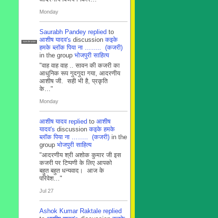
Monday
Saurabh Pandey
replied
to
आशीष यादव's
discussion
कइके
सदस्य टीम प्रबंधन
हमके ब्लाॅक पिया ना …….. (कजरी)
in the group
भोजपुरी साहित्य
"वाह वाह वाह .. सावन की कजरी का
आधुनिक रूप गुदगुदा गया, आदरणीय
आशीष जी. सही भी है, प्रकृति
के…"
Monday
आशीष यादव
replied
to
आशीष
यादव's
discussion
कइके हमके
ब्लाॅक पिया ना …….. (कजरी)
in the
group
भोजपुरी साहित्य
"आदरणीय श्री अशोक कुमार जी इस
कजरी पर टिप्पणी के लिए आपको
बहुत बहुत धन्यवाद। आज के
परिवेश…"
Jul 27
Ashok Kumar Raktale
replied