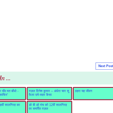
Next Pos
n ...
पाँव मत बाँधो -
ग़ज़ल दिनेश कुमार -- अंधेरा चार सू
ठहरा यह जीवन
ुसाफिर'
फैला दमे-सहर कैसा
वीं सालगिरह का
ओ बी ओ मंच को 12वीं सालगिरह
पर समर्पित ग़ज़ल