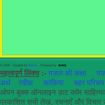
© 2026 Created by
Admin
. Powered by
महत्वपूर्ण लिंक्स
:-
ग़ज़ल की कक्षा
ग़ज़
अर्थ
रदीफ़
काफ़िया
बहर परिचय
ओपन बुक्स ऑनलाइन डाट कॉम साहित्यकार
प्रकाशित सभी लेख, रचनाएँ और विचार उ