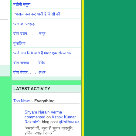
मशीनी मनुष्य
गर्भनाल कब कट पाती है किसी की
प्यार का पतझड़
दोहा दशम. . . . . उम्र
कुंडलिया
प्यादे मान लिये जाते हैं मात्र एक संख्या भर
दोहा सप्तक. . . .विविध
दोहा पंचक. . . . .अधर
LATEST ACTIVITY
Top News
·
Everything
Shyam Narain Verma
commented
on
Ashok Kumar
Raktale's
blog post
हरिगीतिका छंद
"नमस्ते जी, बहुत ही सुन्दर प्रस्तुति,
हार्दिक बधाई l सादर"