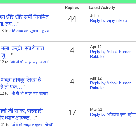
Replies
Latest Activity
ीरे-धीरे सभी नियमित
Jul 5
44
Reply by vijay nikore
ोगा, तब…
"
 3 to
अति आवश्यक सूचना : कृपया
सब भला, कहते सब ये बात।
Apr 12
4
Reply by Ashok Kumar
ी शु…
"
Raktale
 12 to
"ओ बी ओ लाइव महा उत्सव"
अच्छा हायकू लिखा है
Apr 12
4
Reply by Ashok Kumar
ा है तो एक…
"
Raktale
 12 to
"ओ बी ओ लाइव महा उत्सव"
नी जी सादर, सरकारी
Mar 31
17
Reply by अखिलेश कृष्ण श्रीवा
ओर ध्यान आकृष्ट…
"
 31 to
"ओबीओ लाइव लघुकथा गोष्ठी"