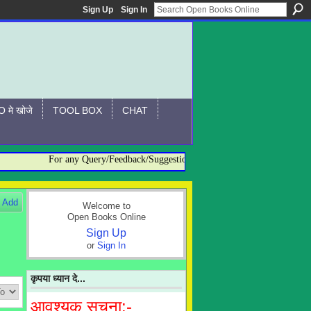
Sign Up
Sign In
 मे खोजे
TOOL BOX
CHAT
For any Query/Feedback/Suggestion related to OBO, please contact:-
Add
Welcome to
Open Books Online
Sign Up
or
Sign In
कृपया ध्यान दे...
आवश्यक सूचना:-