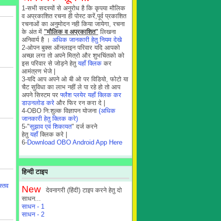
1-सभी सदस्यों से अनुरोध है कि कृपया मौलिक
व अप्रकाशित रचना ही पोस्ट करें,पूर्व प्रकाशित
रचनाओं का अनुमोदन नही किया जायेगा, रचना
के अंत में
"मौलिक व अप्रकाशित"
लिखना
अनिवार्य है ।
अधिक जानकारी हेतु नियम देखे
2-ओपन बुक्स ऑनलाइन परिवार यदि आपको
अच्छा लगा तो अपने मित्रो और शुभचिंतको को
इस परिवार से जोड़ने हेतु
यहाँ क्लिक
कर
आमंत्रण भेजे |
3-यदि आप अपने ओ बी ओ पर विडियो, फोटो या
चैट सुविधा का लाभ नहीं ले पा रहे हो तो आप
अपने सिस्टम पर
फ्लैश प्लयेर यहाँ क्लिक कर
डाउनलोड करे
और फिर रन करा दे |
4-OBO नि:शुल्क विज्ञापन योजना
(अधिक
जानकारी हेतु क्लिक करे)
5-"
सुझाव एवं शिकायत
" दर्ज करने
हेतु
यहाँ
क्लिक करे |
6-
Download OBO Android App Here
हिन्दी टाइप
स्तव
New
देवनागरी (हिंदी) टाइप करने हेतु दो
साधन...
साधन - 1
साधन - 2