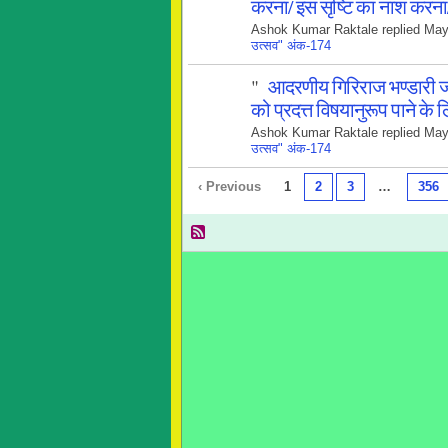
करना/ इस सृष्टि का नाश करना
Ashok Kumar Raktale replied May
उत्सव" अंक-174
"
आदरणीय गिरिराज भण्डारी जी 
को प्रदत्त विषयानुरूप पाने के
Ashok Kumar Raktale replied May
उत्सव" अंक-174
‹ Previous
1
2
3
…
356