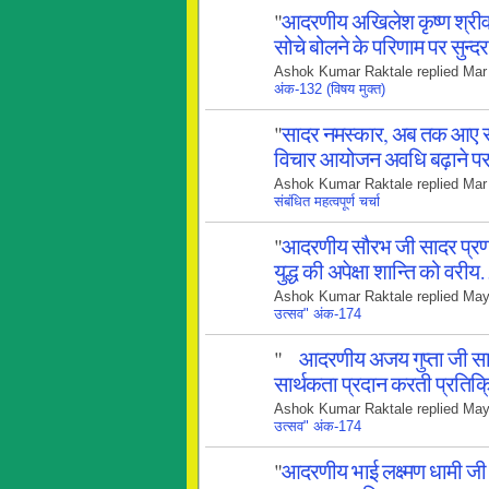
"
आदरणीय अखिलेश कृष्ण श्रीव
सोचे बोलने के परिणाम पर सुन
Ashok Kumar Raktale replied Mar
अंक-132 (विषय मुक्त)
"
सादर नमस्कार, अब तक आए सभ
विचार आयोजन अवधि बढ़ाने 
Ashok Kumar Raktale replied Mar
संबंधित महत्वपूर्ण चर्चा
"
आदरणीय सौरभ जी सादर प्रणाम, 
युद्ध की अपेक्षा शान्ति को वरी
Ashok Kumar Raktale replied May
उत्सव" अंक-174
"
आदरणीय अजय गुप्ता जी सादर
सार्थकता प्रदान करती प्रति
Ashok Kumar Raktale replied May
उत्सव" अंक-174
"
आदरणीय भाई लक्ष्मण धामी जी 