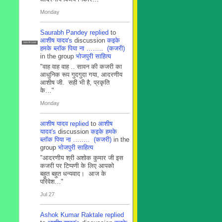
Monday
Saurabh Pandey
replied
to
आशीष यादव's
discussion
कइके
सदस्य टीम प्रबंधन
हमके ब्लाॅक पिया ना …….. (कजरी)
in the group
भोजपुरी साहित्य
"वाह वाह वाह .. सावन की कजरी का
आधुनिक रूप गुदगुदा गया, आदरणीय
आशीष जी. सही भी है, प्रकृति
के…"
Monday
आशीष यादव
replied
to
आशीष
यादव's
discussion
कइके हमके
ब्लाॅक पिया ना …….. (कजरी)
in the
group
भोजपुरी साहित्य
"आदरणीय श्री अशोक कुमार जी इस
कजरी पर टिप्पणी के लिए आपको
बहुत बहुत धन्यवाद। आज के
परिवेश…"
Jul 27
Ashok Kumar Raktale
replied