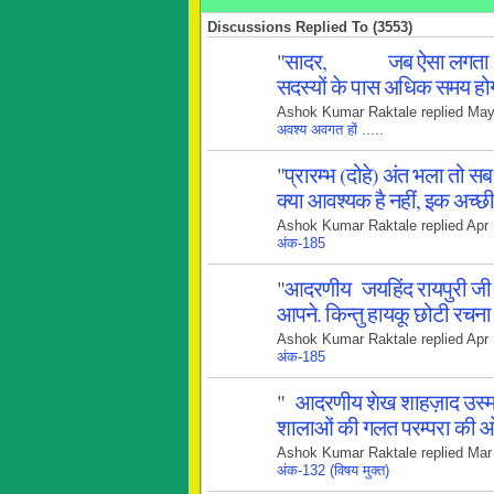
Discussions Replied To (3553)
"
सादर, जब ऐसा लगता था ध
सदस्यों के पास अधिक समय ह
Ashok Kumar Raktale replied May
अवश्य अवगत हों .....
"
प्रारम्भ (दोहे) अंत भला तो 
क्या आवश्यक है नहीं, इक अच्छ
Ashok Kumar Raktale replied Apr
अंक-185
"
आदरणीय जयहिंद रायपुरी जी 
आपने. किन्तु हायकू छोटी रचन
Ashok Kumar Raktale replied Apr
अंक-185
"
आदरणीय शेख शाहज़ाद उस्मा
शालाओं की गलत परम्परा की 
Ashok Kumar Raktale replied Mar
अंक-132 (विषय मुक्त)