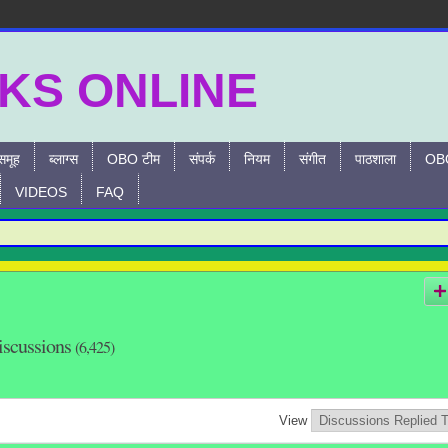
समूह
ब्लाग्स
OBO टीम
संपर्क
नियम
संगीत
पाठशाला
OBO
VIDEOS
FAQ
iscussions
(6,425)
View