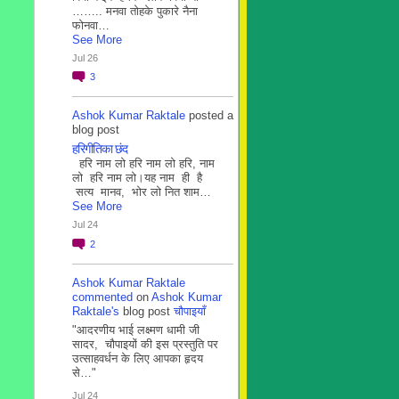
…….. मनवा तोहके पुकारे नैना
फोनवा…
See More
Jul 26
3
Ashok Kumar Raktale
posted a
blog post
हरिगीतिका छंद
हरि नाम लो हरि नाम लो हरि, नाम
लो हरि नाम लो।यह नाम ही है
सत्य मानव, भोर लो नित शाम…
See More
Jul 24
2
Ashok Kumar Raktale
commented
on
Ashok Kumar
Raktale's
blog post
चौपाइयाँ
"आदरणीय भाई लक्ष्मण धामी जी
सादर, चौपाइयों की इस प्रस्तुति पर
उत्साहवर्धन के लिए आपका हृदय
से…"
Jul 24