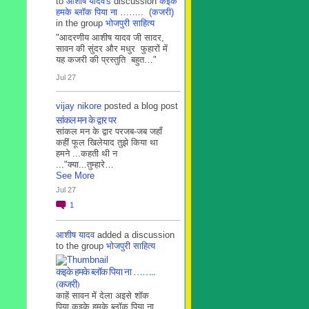
to
आशीष यादव's
discussion
कइके
हमके ब्लाॅक पिया ना …….. (कजरी)
in the group
भोजपुरी साहित्य
"आदरणीय आशीष यादव जी सादर,
सावन की सुंदर और मधुर फुहारों में
यह कजरी की प्रस्तुति बहुत…"
Jul 27
vijay nikore
posted a blog post
सांकल मन के द्वार पर
सांकल मन के द्वार परजब-जब जहाँ
कहीं फूल खिलेयाद तुझे किया था
हमने ...कहती थी न
..."क्या...तुम्हारे…
See More
Jul 27
1
आशीष यादव
added a discussion
to the group
भोजपुरी साहित्य
कइके हमके ब्लाॅक पिया ना ……..
(कजरी)
काहें सावन में देला अइसे शॉक
पिया कइके हमके ब्लाॅक पिया ना