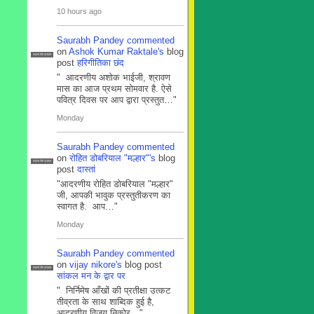
10 hours ago
Saurabh Pandey
commented
on
Ashok Kumar Raktale's
blog
सदस्य टीम प्रबंधन
post
हरिगीतिका छंद
" आदरणीय अशोक भाईजी, श्रावण
मास का आज प्रथम सोमवार है. ऐसे
पवित्र दिवस पर आप द्वारा प्रस्तुत…"
Monday
Saurabh Pandey
commented
on
रोहित डोबरियाल "मल्हार"'s
blog
सदस्य टीम प्रबंधन
post
दास्तां
"आदरणीय रोहित डोबरियाल "मल्हार"
जी, आपकी भावुक प्रस्तुतीकरण का
स्वागत है. आप…"
Monday
Saurabh Pandey
commented
on
vijay nikore's
blog post
सदस्य टीम प्रबंधन
सांकल मन के द्वार पर
" निर्निमेष आँखों की प्रतीक्षा उत्कट
तीव्रता के साथ शाब्दिक हुई है,
आदरणीय विजय निकोर…"