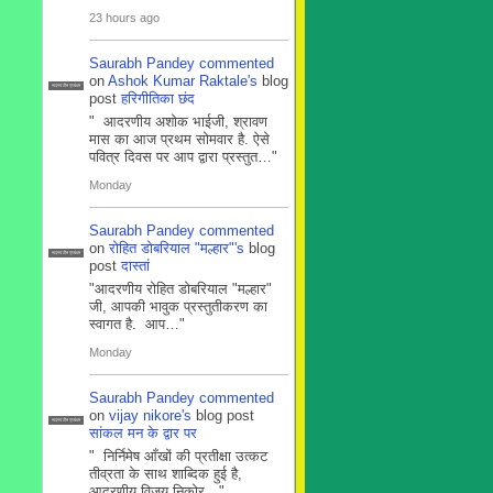
23 hours ago
Saurabh Pandey
commented
on
Ashok Kumar Raktale's
blog
सदस्य टीम प्रबंधन
post
हरिगीतिका छंद
" आदरणीय अशोक भाईजी, श्रावण
मास का आज प्रथम सोमवार है. ऐसे
पवित्र दिवस पर आप द्वारा प्रस्तुत…"
Monday
Saurabh Pandey
commented
on
रोहित डोबरियाल "मल्हार"'s
blog
सदस्य टीम प्रबंधन
post
दास्तां
"आदरणीय रोहित डोबरियाल "मल्हार"
जी, आपकी भावुक प्रस्तुतीकरण का
स्वागत है. आप…"
Monday
Saurabh Pandey
commented
on
vijay nikore's
blog post
सदस्य टीम प्रबंधन
सांकल मन के द्वार पर
" निर्निमेष आँखों की प्रतीक्षा उत्कट
तीव्रता के साथ शाब्दिक हुई है,
आदरणीय विजय निकोर…"