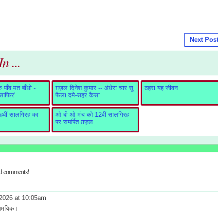
Next Pos
n ...
पाँव मत बाँधो -
ग़ज़ल दिनेश कुमार -- अंधेरा चार सू
ठहरा यह जीवन
ुसाफिर'
फैला दमे-सहर कैसा
वीं सालगिरह का
ओ बी ओ मंच को 12वीं सालगिरह
पर समर्पित ग़ज़ल
dd comments!
2026 at 10:05am
 सामयिक।