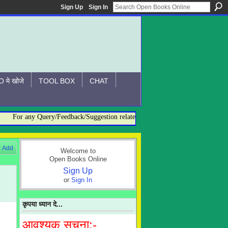
Sign Up
Sign In
 मे खोजे
TOOL BOX
CHAT
For any Query/Feedback/Suggestion related to OBO, please contact:- admin
Add
Welcome to
Open Books Online
Sign Up
or
Sign In
कृपया ध्यान दे...
आवश्यक सूचना:-