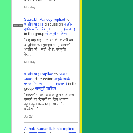
Monday
Saurabh Pandey
replied
to
आशीष यादव's
discussion
कइके
सदस्य टीम प्रबंधन
हमके ब्लाॅक पिया ना …….. (कजरी)
in the group
भोजपुरी साहित्य
"वाह वाह वाह .. सावन की कजरी का
आधुनिक रूप गुदगुदा गया, आदरणीय
आशीष जी. सही भी है, प्रकृति
के…"
Monday
आशीष यादव
replied
to
आशीष
यादव's
discussion
कइके हमके
ब्लाॅक पिया ना …….. (कजरी)
in the
group
भोजपुरी साहित्य
"आदरणीय श्री अशोक कुमार जी इस
कजरी पर टिप्पणी के लिए आपको
बहुत बहुत धन्यवाद। आज के
परिवेश…"
Jul 27
Ashok Kumar Raktale
replied