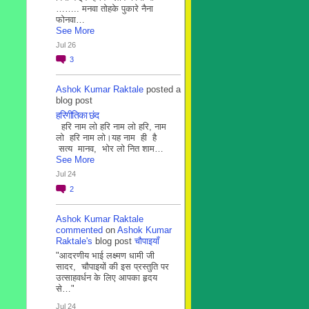
…….. मनवा तोहके पुकारे नैना
फोनवा…
See More
Jul 26
3
Ashok Kumar Raktale
posted a
blog post
हरिगीतिका छंद
हरि नाम लो हरि नाम लो हरि, नाम
लो हरि नाम लो।यह नाम ही है
सत्य मानव, भोर लो नित शाम…
See More
Jul 24
2
Ashok Kumar Raktale
commented
on
Ashok Kumar
Raktale's
blog post
चौपाइयाँ
"आदरणीय भाई लक्ष्मण धामी जी
सादर, चौपाइयों की इस प्रस्तुति पर
उत्साहवर्धन के लिए आपका हृदय
से…"
Jul 24