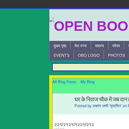
मुख्य पृष्ठ
मेरा पन्ना
सदस्य
फोरम
EVENTS
OBO LOGO
PHOTOS
All Blog Posts
My Blog
घर के रिवाज चौक में जब दान हो
Posted by
लक्ष्मण धामी 'मुसाफिर'
on F
२२१/२१२१/१२२१/२१२