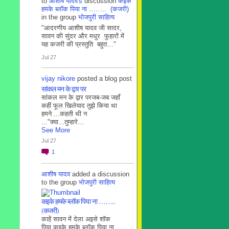
to
आशीष यादव's
discussion
कइके
हमके ब्लाॅक पिया ना …….. (कजरी)
in the group
भोजपुरी साहित्य
"आदरणीय आशीष यादव जी सादर,
सावन की सुंदर और मधुर फुहारों में
यह कजरी की प्रस्तुति बहुत…"
Jul 27
vijay nikore
posted a blog post
सांकल मन के द्वार पर
सांकल मन के द्वार परजब-जब जहाँ
कहीं फूल खिलेयाद तुझे किया था
हमने ...कहती थी न
..."क्या...तुम्हारे…
See More
Jul 27
1
आशीष यादव
added a discussion
to the group
भोजपुरी साहित्य
कइके हमके ब्लाॅक पिया ना ……..
(कजरी)
काहें सावन में देला अइसे शॉक
पिया कइके हमके ब्लाॅक पिया ना