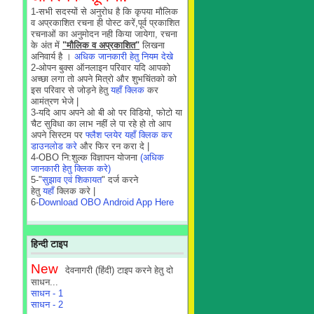
1-सभी सदस्यों से अनुरोध है कि कृपया मौलिक
व अप्रकाशित रचना ही पोस्ट करें,पूर्व प्रकाशित
रचनाओं का अनुमोदन नही किया जायेगा, रचना
के अंत में
"मौलिक व अप्रकाशित"
लिखना
अनिवार्य है ।
अधिक जानकारी हेतु नियम देखे
2-ओपन बुक्स ऑनलाइन परिवार यदि आपको
अच्छा लगा तो अपने मित्रो और शुभचिंतको को
इस परिवार से जोड़ने हेतु
यहाँ क्लिक
कर
आमंत्रण भेजे |
3-यदि आप अपने ओ बी ओ पर विडियो, फोटो या
चैट सुविधा का लाभ नहीं ले पा रहे हो तो आप
अपने सिस्टम पर
फ्लैश प्लयेर यहाँ क्लिक कर
डाउनलोड करे
और फिर रन करा दे |
4-OBO नि:शुल्क विज्ञापन योजना
(अधिक
जानकारी हेतु क्लिक करे)
5-"
सुझाव एवं शिकायत
" दर्ज करने
हेतु
यहाँ
क्लिक करे |
6-
Download OBO Android App Here
हिन्दी टाइप
New
देवनागरी (हिंदी) टाइप करने हेतु दो
साधन...
साधन - 1
साधन - 2