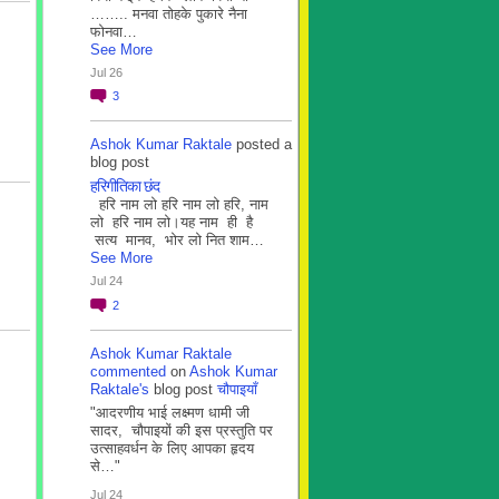
…….. मनवा तोहके पुकारे नैना
फोनवा…
See More
Jul 26
3
Ashok Kumar Raktale
posted a
blog post
हरिगीतिका छंद
हरि नाम लो हरि नाम लो हरि, नाम
लो हरि नाम लो।यह नाम ही है
सत्य मानव, भोर लो नित शाम…
See More
Jul 24
2
Ashok Kumar Raktale
commented
on
Ashok Kumar
Raktale's
blog post
चौपाइयाँ
"आदरणीय भाई लक्ष्मण धामी जी
सादर, चौपाइयों की इस प्रस्तुति पर
उत्साहवर्धन के लिए आपका हृदय
से…"
Jul 24