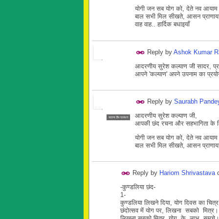
योगी जन सब योग को, देते नव आया
बाल सभी मिल सीखते, आसन प्राणा
वाह वाह.. हार्दिक बधाइयाँ
Reply by
Ashok Kumar R
आदरणीय सुरेश कल्याण जी सादर, प्रदत्त
आपने 'कल्याण' अपने उपनाम का प्रयो
Reply by
Saurabh Pande
आदरणीय सुरेश कल्याण जी,
सदस्य टीम प्रबंधन
आपकी छंद रचना और सहभागिता के 
योगी जन सब योग को, देते नव आया
बाल सभी मिल सीखते, आसन प्राणा
Reply by
Hariom Shrivastava
-कुण्डलिया छंद-
1-
कुण्डलिया लिखने दिया, योग दिवस का चित्
छंदोत्सव में योग पर, लिखना सबको मित्र
लिखना सबको मित्र, योग के लाभ समूचे