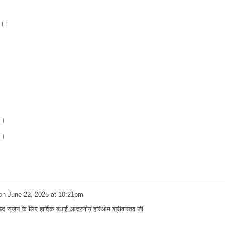
।
ने।।
।।
।।
on
June 22, 2025 at 10:21pm
 छंद सृजन के लिए हार्दिक बधाई आदरणीय हरिओम श्रीवास्तव जी