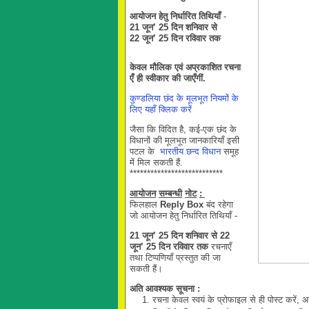
आयोजन
हेतु
निर्धारित
तिथियाँ
-
21 जून’
25
दिन शनि
वार
से
22 जून
’
25
दिन रविवार
तक
केवल
मौलिक
एवं
अप्रकाशित
रचना
एँ
ही
स्वीकार
की
जाएँगीं.
कुण्डलिया छंद के मूलभूत नियमों के
लिए यहाँ क्लिक करें
जैसा कि विदित है, कई-एक छंद के
विधानों की मूलभूत जानकारियाँ इसी
पटल के
भारतीय छन्द विधान
समूह
में मिल सकती हैं.
***************************
आयोजन
सम्बन्धी
नोट
:
फिलहाल
Reply Box
बंद रहेगा
जो आयोजन हेतु निर्धारित तिथियाँ -
21 जून’
25
दिन शनि
वार
से
22
जून
’
25
दिन रविवार
तक
रचनाएँ
तथा टिप्पणियाँ प्रस्तुत की जा
सकती हैं।
अति
आवश्यक
सूचना
:
रचना केवल स्वयं के प्रोफाइल से ही पोस्ट करें, 