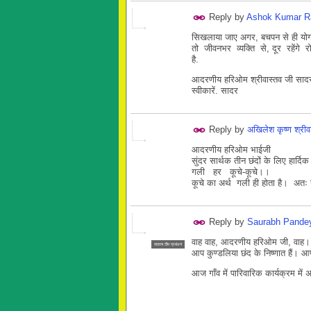
Reply by
Ashok Kumar R
सिखलाया जाए अगर, बचपन से ही यो
तो जीवनभर व्यक्ति से, दूर रहेंगे र
है.
आदरणीय हरिओम श्रीवास्तव जी सादर, प
स्वीकारें. सादर
Reply by
अखिलेश कृष्ण श्रीव
आदरणीय हरिओम भाईजी
सुंदर सार्थक तीन छंदों के लिए हार्द
गली हर कूचे-कूचे।।
कूचे का अर्थ गली ही होता है। अत
Reply by
Saurabh Pande
वाह वाह, आदरणीय हरिओम जी, वाह
सदस्य टीम प्रबंधन
आप कुण्डलिया छंद के निष्णात हैं। 
आज गाँव में पारिवारिक कार्यक्रम में