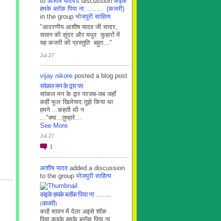
to
आशीष यादव's
discussion
कइके
हमके ब्लाॅक पिया ना …….. (कजरी)
in the group
भोजपुरी साहित्य
"आदरणीय आशीष यादव जी सादर,
सावन की सुंदर और मधुर फुहारों में
यह कजरी की प्रस्तुति बहुत…"
Jul 27
vijay nikore
posted a blog post
सांकल मन के द्वार पर
सांकल मन के द्वार परजब-जब जहाँ
कहीं फूल खिलेयाद तुझे किया था
हमने ...कहती थी न
..."क्या...तुम्हारे…
See More
Jul 27
1
आशीष यादव
added a discussion
to the group
भोजपुरी साहित्य
कइके हमके ब्लाॅक पिया ना ……..
(कजरी)
काहें सावन में देला अइसे शॉक
पिया कइके हमके ब्लाॅक पिया ना