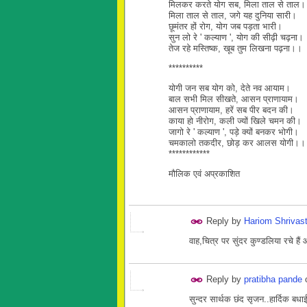
मिलकर करते योग सब, मिला ताल से ताल।
मिला ताल से ताल, जगे यह दुनिया सारी।
छूमंतर हों रोग, योग जब पड़ता भारी।
सुन लो रे ' कल्याण ', योग की सीढ़ी चढ़ना।
तेज रहे मस्तिष्क, खूब तुम लिखना पढ़ना।।
**********
योगी जन सब योग को, देते नव आयाम।
बाल सभी मिल सीखते, आसन प्राणायाम।
आसन प्राणायाम, हरें सब पीर बदन की।
काया हो नीरोग, कली ज्यों खिले चमन की।
जागो रे ' कल्याण ', पड़े क्यों बनकर भोगी।
चमकालो तकदीर, छोड़ कर आलस योगी।।
************
मौलिक एवं अप्रकाशित
Reply by
Hariom Shrivas
वाह,चित्र पर सुंदर कुण्डलिया रचे है
Reply by
pratibha pande
सुन्दर सार्थक छंद सृजन..हार्दिक ब