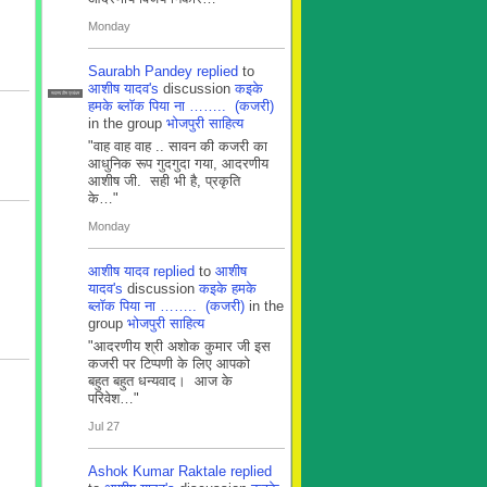
Monday
Saurabh Pandey
replied
to
आशीष यादव's
discussion
कइके
सदस्य टीम प्रबंधन
हमके ब्लाॅक पिया ना …….. (कजरी)
in the group
भोजपुरी साहित्य
"वाह वाह वाह .. सावन की कजरी का
आधुनिक रूप गुदगुदा गया, आदरणीय
आशीष जी. सही भी है, प्रकृति
के…"
Monday
आशीष यादव
replied
to
आशीष
यादव's
discussion
कइके हमके
ब्लाॅक पिया ना …….. (कजरी)
in the
group
भोजपुरी साहित्य
"आदरणीय श्री अशोक कुमार जी इस
कजरी पर टिप्पणी के लिए आपको
बहुत बहुत धन्यवाद। आज के
परिवेश…"
Jul 27
Ashok Kumar Raktale
replied