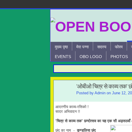
मुख्य पृष्ठ
मेरा पन्ना
सदस्य
फोरम
EVENTS
OBO LOGO
PHOTOS
'ओबीओ चित्र से काव्य तक' छ
Posted by
Admin
on June 12, 20
आदरणीय काव्य-रसिको !
सादर अभिवादन !!
’चित्र से काव्य तक
’
छन्दोत्सव
का यह
एक
सौ अड़सठवाँ
छंद का नाम -
कुण्डलिया छंद