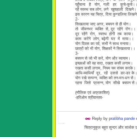
पहुँचाना है योग, गली हर कूचे-कूचे।
रहें स्वस्थ सब लोग, लगे खुशहाली दिखने।
इस कारण यह चित्र, दिया कुण्डलिया लिख
2-
सिखलाया जाए अगर, बचपन से ही योग।
तो जीवनभर व्यक्ति से, दूर रहेंगे रोग।।
दूर रहेंगे रोग, स्वस्थ होगी तब काया।
काम करेंगे लोग, बढ़ेगी घर में माया।।
योग दिवस का पर्व, सभी ने साथ मनाया।
छात्रों को भी योग, शिक्षकों ने सिखलाया।।
3-
बचपन से जो भी करे, योग और व्यायाम।
इच्छाओं की वह सदा, रखता कसी लगाम।
रखता कसी लगाम, नियम यम संयम करके।
आधि-व्याधियाँ दूर, रहें उससे डर-डर के
योग रखे सम्पन्न, व्यक्ति को तन-मन-धन से।
रहना जिसे प्रसन्न, योग सीखे बचपन से
(मौलिक एवं अप्रकाशित)
-हरिओम श्रीवास्तव-
Reply by
pratibha pande
चित्रानुकूल बहुत सुन्दर और सार्थक