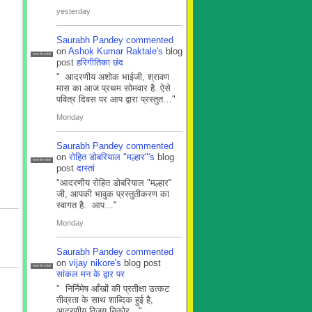
yesterday
Saurabh Pandey
commented
on
Ashok Kumar Raktale's
blog
सदस्य टीम प्रबंधन
post
हरिगीतिका छंद
" आदरणीय अशोक भाईजी, श्रावण
मास का आज प्रथम सोमवार है. ऐसे
पवित्र दिवस पर आप द्वारा प्रस्तुत…"
Monday
Saurabh Pandey
commented
on
रोहित डोबरियाल "मल्हार"'s
blog
सदस्य टीम प्रबंधन
post
दास्तां
"आदरणीय रोहित डोबरियाल "मल्हार"
जी, आपकी भावुक प्रस्तुतीकरण का
स्वागत है. आप…"
Monday
Saurabh Pandey
commented
on
vijay nikore's
blog post
सदस्य टीम प्रबंधन
सांकल मन के द्वार पर
" निर्निमेष आँखों की प्रतीक्षा उत्कट
तीव्रता के साथ शाब्दिक हुई है,
आदरणीय विजय निकोर…"