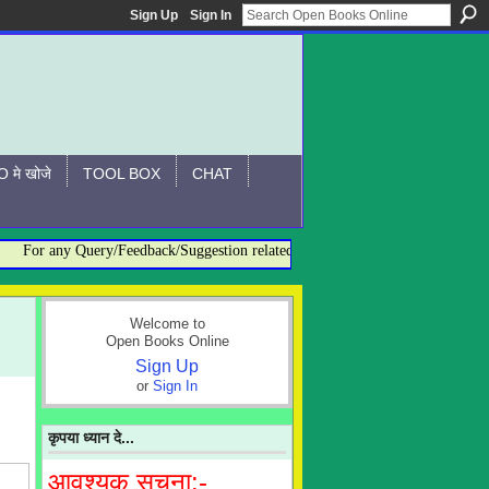
Sign Up
Sign In
 मे खोजे
TOOL BOX
CHAT
or any Query/Feedback/Suggestion related to OBO, please contact:- admin@o
Welcome to
Open Books Online
Sign Up
or
Sign In
कृपया ध्यान दे...
आवश्यक सूचना:-