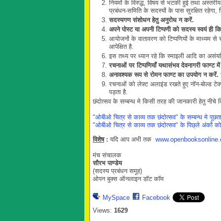
नियमों के विरुद्ध, विषय से भटकी हुई तथा अस्तरी
प्रबंधन-समिति के सदस्यों के पास सुरक्षित रहेग
सदस्यगण
संशोधन
हेतु
अनुरोध
न
करें.
अपने पोस्ट या अपनी टिप्पणी को सदस्य स्वयं ही क
आयोजनों के वातावरण को टिप्पणियों के माध्यम से
आपेक्षित है.
इस तथ्य पर ध्यान रहे कि स्माइली आदि का असंयम
रचनाओं
पर
टिप्पणियाँ
यथासंभव
देवनागरी
फाण्ट
में
अनावश्यक
रूप
से
रोमन
फाण्ट
का
उपयोग
न
करें
.
र
रचनाओं को लेफ़्ट अलाइंड रखते हुए नॉन-बोल्ड टेक्स
पड़ता है.
छंदोत्सव के सम्बन्ध मे किसी तरह की जानकारी हेतु नीचे 
"ओबीओ चित्र से काव्य तक छंदोत्सव" के सम्बन्ध मे पूछत
"ओबीओ चित्र से काव्य तक छंदोत्सव" के पिछ्ले अंकों को य
विशेष
:
यदि आप अभी तक
www.openbooksonline
मंच संचालक
सौरभ पाण्डेय
(सदस्य प्रबंधन समूह)
ओपन बुक्स ऑनलाइन डॉट कॉम
MySpace
Facebook
Views:
1629