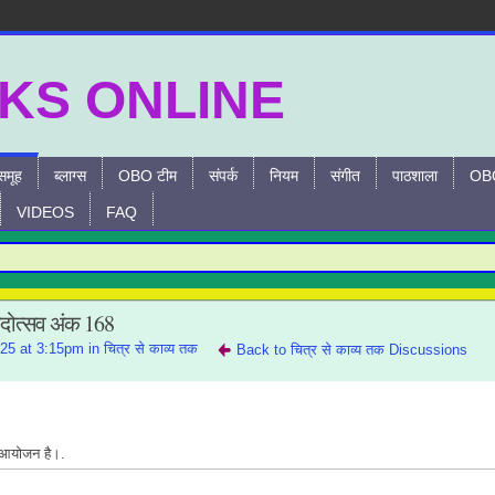
समूह
ब्लाग्स
OBO टीम
संपर्क
नियम
संगीत
पाठशाला
OBO
VIDEOS
FAQ
F
ंदोत्सव अंक 168
25 at 3:15pm in
चित्र से काव्य तक
Back to चित्र से काव्य तक Discussions
आ
योजन है।.