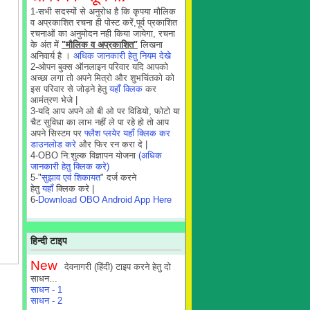
1-सभी सदस्यों से अनुरोध है कि कृपया मौलिक
व अप्रकाशित रचना ही पोस्ट करें,पूर्व प्रकाशित
रचनाओं का अनुमोदन नही किया जायेगा, रचना
के अंत में
"मौलिक व अप्रकाशित"
लिखना
अनिवार्य है ।
अधिक जानकारी हेतु नियम देखे
2-ओपन बुक्स ऑनलाइन परिवार यदि आपको
अच्छा लगा तो अपने मित्रो और शुभचिंतको को
इस परिवार से जोड़ने हेतु
यहाँ क्लिक
कर
आमंत्रण भेजे |
3-यदि आप अपने ओ बी ओ पर विडियो, फोटो या
चैट सुविधा का लाभ नहीं ले पा रहे हो तो आप
अपने सिस्टम पर
फ्लैश प्लयेर यहाँ क्लिक कर
डाउनलोड करे
और फिर रन करा दे |
4-OBO नि:शुल्क विज्ञापन योजना
(अधिक
जानकारी हेतु क्लिक करे)
5-"
सुझाव एवं शिकायत
" दर्ज करने
हेतु
यहाँ
क्लिक करे |
6-
Download OBO Android App Here
हिन्दी टाइप
New
देवनागरी (हिंदी) टाइप करने हेतु दो
साधन...
साधन - 1
साधन - 2