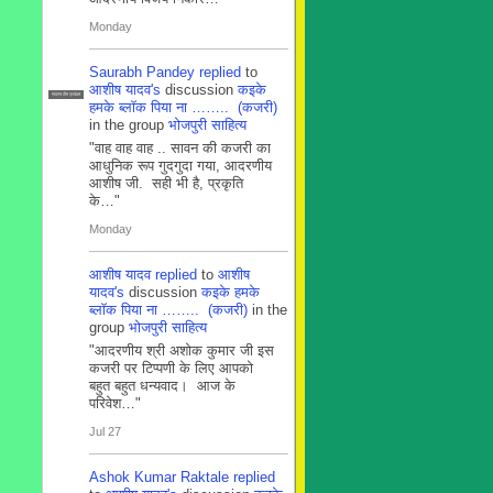
Monday
Saurabh Pandey
replied
to
आशीष यादव's
discussion
कइके
सदस्य टीम प्रबंधन
हमके ब्लाॅक पिया ना …….. (कजरी)
in the group
भोजपुरी साहित्य
"वाह वाह वाह .. सावन की कजरी का
आधुनिक रूप गुदगुदा गया, आदरणीय
आशीष जी. सही भी है, प्रकृति
के…"
Monday
आशीष यादव
replied
to
आशीष
यादव's
discussion
कइके हमके
ब्लाॅक पिया ना …….. (कजरी)
in the
group
भोजपुरी साहित्य
"आदरणीय श्री अशोक कुमार जी इस
कजरी पर टिप्पणी के लिए आपको
बहुत बहुत धन्यवाद। आज के
परिवेश…"
Jul 27
Ashok Kumar Raktale
replied