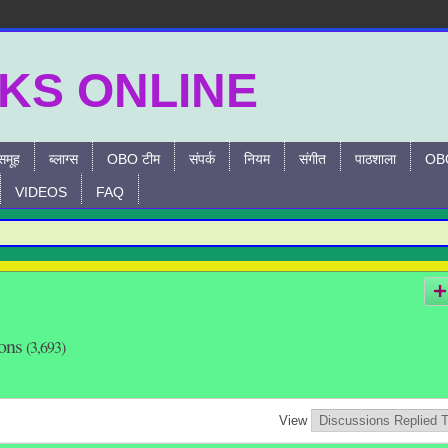
समूह
ब्लाग्स
OBO टीम
संपर्क
नियम
संगीत
पाठशाला
OBO
VIDEOS
FAQ
ions
(3,693)
View