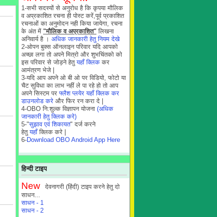
1-सभी सदस्यों से अनुरोध है कि कृपया मौलिक
व अप्रकाशित रचना ही पोस्ट करें,पूर्व प्रकाशित
रचनाओं का अनुमोदन नही किया जायेगा, रचना
के अंत में
"मौलिक व अप्रकाशित"
लिखना
अनिवार्य है ।
अधिक जानकारी हेतु नियम देखे
2-ओपन बुक्स ऑनलाइन परिवार यदि आपको
अच्छा लगा तो अपने मित्रो और शुभचिंतको को
इस परिवार से जोड़ने हेतु
यहाँ क्लिक
कर
आमंत्रण भेजे |
3-यदि आप अपने ओ बी ओ पर विडियो, फोटो या
चैट सुविधा का लाभ नहीं ले पा रहे हो तो आप
अपने सिस्टम पर
फ्लैश प्लयेर यहाँ क्लिक कर
डाउनलोड करे
और फिर रन करा दे |
4-OBO नि:शुल्क विज्ञापन योजना
(अधिक
जानकारी हेतु क्लिक करे)
5-"
सुझाव एवं शिकायत
" दर्ज करने
हेतु
यहाँ
क्लिक करे |
6-
Download OBO Android App Here
हिन्दी टाइप
New
देवनागरी (हिंदी) टाइप करने हेतु दो
साधन...
साधन - 1
साधन - 2