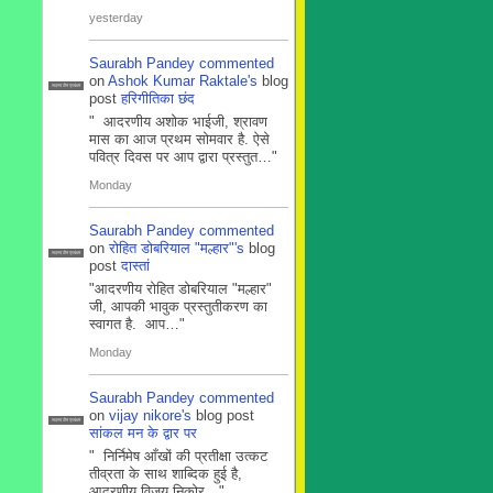
yesterday
Saurabh Pandey
commented
on
Ashok Kumar Raktale's
blog
सदस्य टीम प्रबंधन
post
हरिगीतिका छंद
" आदरणीय अशोक भाईजी, श्रावण
मास का आज प्रथम सोमवार है. ऐसे
पवित्र दिवस पर आप द्वारा प्रस्तुत…"
Monday
Saurabh Pandey
commented
on
रोहित डोबरियाल "मल्हार"'s
blog
सदस्य टीम प्रबंधन
post
दास्तां
"आदरणीय रोहित डोबरियाल "मल्हार"
जी, आपकी भावुक प्रस्तुतीकरण का
स्वागत है. आप…"
Monday
Saurabh Pandey
commented
on
vijay nikore's
blog post
सदस्य टीम प्रबंधन
सांकल मन के द्वार पर
" निर्निमेष आँखों की प्रतीक्षा उत्कट
तीव्रता के साथ शाब्दिक हुई है,
आदरणीय विजय निकोर…"