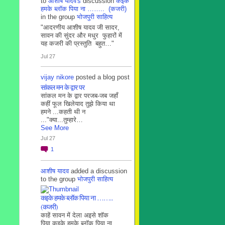
to
आशीष यादव's
discussion
कइके
हमके ब्लाॅक पिया ना …….. (कजरी)
in the group
भोजपुरी साहित्य
"आदरणीय आशीष यादव जी सादर,
सावन की सुंदर और मधुर फुहारों में
यह कजरी की प्रस्तुति बहुत…"
Jul 27
vijay nikore
posted a blog post
सांकल मन के द्वार पर
सांकल मन के द्वार परजब-जब जहाँ
कहीं फूल खिलेयाद तुझे किया था
हमने ...कहती थी न
..."क्या...तुम्हारे…
See More
Jul 27
1
आशीष यादव
added a discussion
to the group
भोजपुरी साहित्य
कइके हमके ब्लाॅक पिया ना ……..
(कजरी)
काहें सावन में देला अइसे शॉक
पिया कइके हमके ब्लाॅक पिया ना