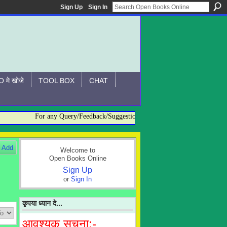
Sign Up
Sign In
 मे खोजे
TOOL BOX
CHAT
For any Query/Feedback/Suggestion related to OBO, please contact:-
Add
Welcome to
Open Books Online
Sign Up
or
Sign In
कृपया ध्यान दे...
आवश्यक सूचना:-