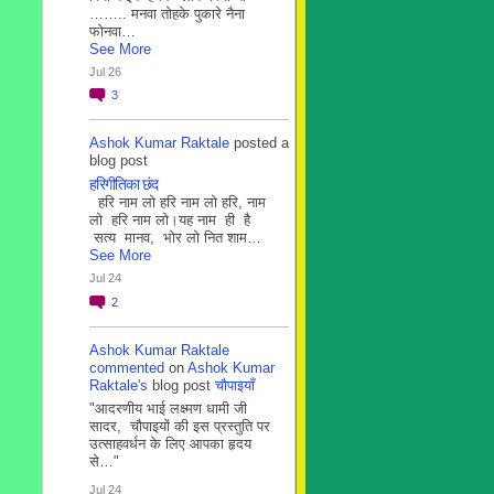
…….. मनवा तोहके पुकारे नैना
फोनवा…
See More
Jul 26
3
Ashok Kumar Raktale
posted a
blog post
हरिगीतिका छंद
हरि नाम लो हरि नाम लो हरि, नाम
लो हरि नाम लो।यह नाम ही है
सत्य मानव, भोर लो नित शाम…
See More
Jul 24
2
Ashok Kumar Raktale
commented
on
Ashok Kumar
Raktale's
blog post
चौपाइयाँ
"आदरणीय भाई लक्ष्मण धामी जी
सादर, चौपाइयों की इस प्रस्तुति पर
उत्साहवर्धन के लिए आपका हृदय
से…"
Jul 24